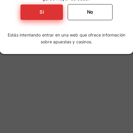
 mediante transferencias
Si
No
ets
Estás intentando entrar en una web que ofrece información
sobre apuestas y casinos.