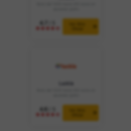
Bono del 100% hasta 200 euros en
apuestas gratis
4.7
/ 5
Ver Sitio
Oficial
Luckia
Bono del 100% hasta 200 euros en
apuestas gratis
4.6
/ 5
Ver Sitio
Oficial