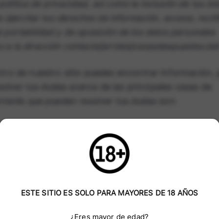
política de privacidad, así como la inclusión de tus da
ejercitar tus derechos de información, acceso, rectif
de portabilidad y de oposición de los datos personales
ico a la dirección contacto[arroba]casasdeapuestas.be
tro de nuestro sitio puedes encontrar información, 
solver tus dudas acerca de las principales casas de
nterés que pueden resolver tus dudas son:
s con Apple Pay
ESTE SITIO ES SOLO PARA MAYORES DE 18 AÑOS
s con Bizum
¿Eres mayor de edad?
con tarjetas bancarias