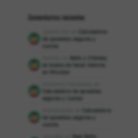
Comentarios recientes
Juanito Gol
en
Calculadora
de apuestas seguras y
cuotas
Dontiko
en
Betis y Chelsea,
en busca de hacer historia
en Wroclaw
Humberto Fernández
en
Calculadora de apuestas
seguras y cuotas
etwmbxssdw
en
Calculadora
de apuestas seguras y
cuotas
JesusBet
en
Real Betis-