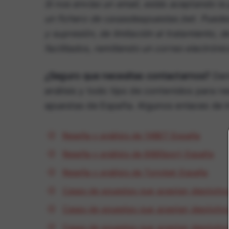
Si nos envías un email, estás aceptando la 
un fichero de casasdeapuestas.bet. Puedes 
y supresión, de limitación al tratamiento, 
facilitados, remitiendo un correo electrón
¿Seguro que necesitas contactarnos?
Den
análisis y todo tipo de contenidos para re
apuestas de España. Algunos enlaces de i
Reseña y análisis de 1XBET España
Reseña y análisis de 888Sport España
Reseña y análisis de Tonybet España
Casas de apuestas que aceptan depósito
Casas de apuestas que aceptan depósito
Casas de apuestas que aceptan depósitos 