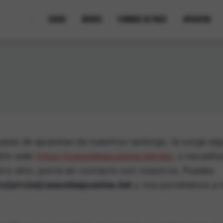
CASAS
BONOS
FORMAS DE PAGO
APUESTAS
casas de apuestas de nuestros rankings, te surge al
itio web
https://casasdeapuestas.bet/es/
, o necesita
tro sitio, ponte en contacto con nosotros. Puedes
to[arroba]casasdeapuestas.bet
y nos pondremos a 