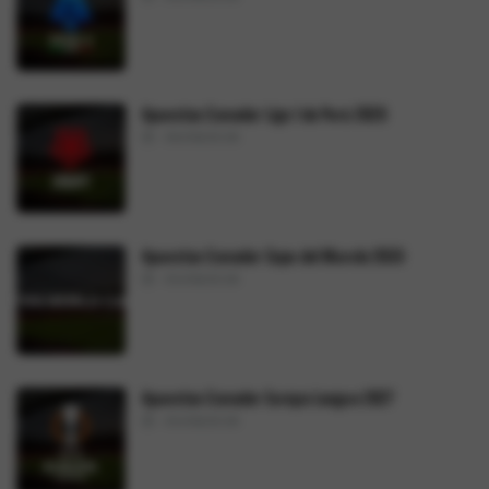
Apuestas Ganador Liga 1 de Perú 2026
06/08/2026
Apuestas Ganador Copa del Mundo 2030
05/08/2026
Apuestas Ganador Europa League 2027
05/08/2026