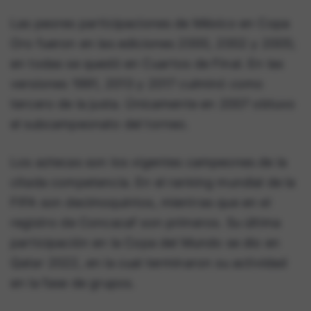
Las peores participaciones de México en Copa
Oro fueron en las ediciones 2000, 2002 y 2005;
en todas se quedó en Cuartos de Final. En las
versiones 1991, 2013 y 2017 culminó como
tercero de la justa. Únicamente en 2007 obtuvo
el subcampeonato del torneo.
Los aztecas son los vigentes campeones de la
citada competencia. En el ranking mundial de la
FIFA son decimoquintos, mientras que en el
registro de Concacaf son primeros. Su última
participación en la Copa del Mundo se dio en
Qatar 2022, en la cual terminaron su actividad
en la fase de grupos.