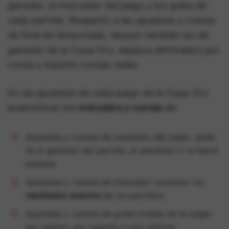
ganador, el marcador del juego y los goles de
cada partido. Respecto a las apuestas y cuotas
de final de temporada, relucen también las de
ganador de la Copa Oro, equipos eliminados por
ronda y máximo rompe redes.
En las apuestas de cada juego de la Copa Oro
predominan los
mercados y cuotas
de:
Apuestas y cuotas de resultado del juego: quién
es el ganador del partido, el perdedor o si habrá
empate.
Apuestas y cuotas de marcador correcto: los
resultados exactos
de los partidos.
Apuestas y cuotas de goles totales en el juego:
por equipo, por jugador o por partido.