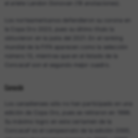
el ariete Landon Donovan (18 anotaciones).
Los norteamericanos defendieron su corona en
la Copa Oro 2023, pues su último título la
obtuvieron en la justa del 2021. En el ranking
mundial de la FIFA aparecen como la selección
número 13, mientras que en el listado de la
Concacaf son el segundo mejor cuadro.
Canadá
Los canadienses sólo no han participado en una
edición de Copa Oro, pues se retiraron en 1998.
Su máximo logro en este certamen de la
Concacaf es el campeonato de la edición 2000,