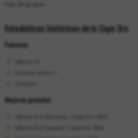
fase de grupos.
Estadísticas históricas de la Copa Oro
Palmarés
México 10
Estados Unidos 7
Canadá 1
Mayores goleadas
México 9-0 Martinica / Copa Oro 1993
México 8-0 Canadá / Copa Oro 1993