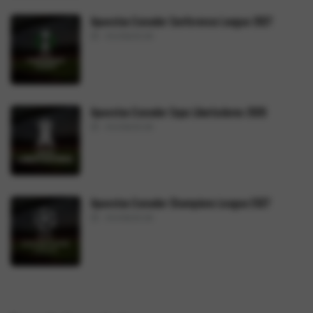
Apuestas Ganador Conference League 2027
05/08/2026
Apuestas Ganador Copa Libertadores 2026
05/08/2026
Apuestas Ganador Champions League 2027
05/08/2026