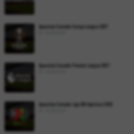
Apuestas Ganador Europa League 2027
05/08/2026
Apuestas Ganador Premier League 2027
05/08/2026
Apuestas Ganador Liga MX Apertura 2026
05/08/2026