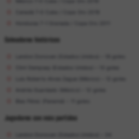
México 7-0 Cuba / Copa Oro 2019
Canadá 7-0 Cuba / Copa Oro 2019
Honduras 7-1 Granada / Copa Oro 2011
Goleadores históricos
Landon Donovan (Estados Unidos) – 18 goles
Clint Dempsey (Estados Unidos) – 13 goles
Luis Roberto Alves Zague (México) – 12 goles
Andrés Guardado (México) – 12 goles
Blas Pérez (Panamá) – 11 goles
Jugadores con más partidos
Landon Donovan (Estados Unidos) – 34