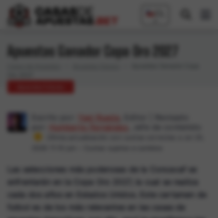
CL
Apuestas Ganador Copa Oro 2027
Casas de Apuestas
»
Apuestas futuras
»
Apuestas Ganador Copa
Oro 2027
Apuestas futuras
Escrito por:
Yael Rueda
, Editor
|
Revisado
por:
Humberto Fernández
, Jefe de contenido
Última actualización con cuotas correctas a Jul 20,
2026 11:10 pm – Cuotas sujetas a cambios
Las selecciones más poderosas de la Concacaf se
enfrentarán en la Copa Oro 2027, la cual se realiza
cada dos años en Estados Unidos. Este certamen de
futbol es de los más relevantes en las casas de