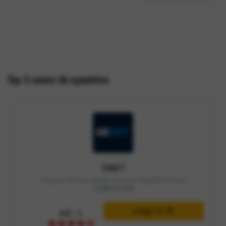
Top 5 casas de apuestas
1XBET
Paquete de bienvenida en cuatro depósitos hasta
CLP$425.000
Juega Ya
4.9
/ 5