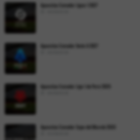
Apuestas Ganador Ligue 1 2027
06/08/2026
Apuestas Ganador Serie A 2027
06/08/2026
Apuestas Ganador Liga 1 de Perú 2026
06/08/2026
Apuestas Ganador Copa del Mundo 2030
05/08/2026