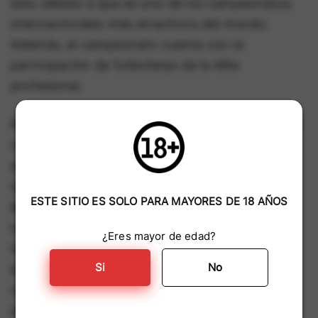
esto debido a que es uno de los campeonatos
internacionales más atractivos del mundo.
Además, el campeonato cuenta con la
participación de futbolistas de la élite
profesional.
Realizar una apuesta en la Copa Oro dependerá
mucho del equipo y del momento que atraviese
el torneo. Los apostadores tienen a su
disposición una infinidad de apuestas y cuotas,
ESTE SITIO ES SOLO PARA MAYORES DE 18 AÑOS
tanto por juego como por país
, debido a ello es
importante definir el ganador de tu elección
¿Eres mayor de edad?
según los pronósticos previos. Los jugadores
Si
No
pueden seleccionar una cuota distinta entre
cada operador de apuestas, lo cual amplía las
posibilidades.