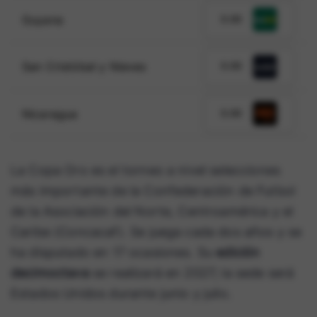
Guyana
0.00
San Cristóbal y Nieves
0.00
Nicaragua
0.00
La Copa Oro es el torneo a nivel selecciones
más importante de la Confederación de Futbol
de la Asociación del Norte, Centroamérica y el
Caribe (Concacaf). Se juega cada dos años y se
ha disputado en 17 ocasiones. Su
edición
decimoctava
se realizará en 2027; la sede será
Estados Unidos durante junio y julio.