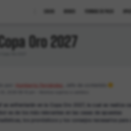
CASAS
BONOS
FORMAS DE PAGO
APU
Copa Oro 2027
 Copa Oro 2027
do por:
Humberto Fernández
, Jefe de contenido
l 20, 2026 09:10 pm – Momios sujetos a cambios
se enfrentarán en la Copa Oro 2027, la cual se realiza c
ol es de los más relevantes en las casas de apuestas
tadísticas, los pronósticos y los consejos necesarios para 