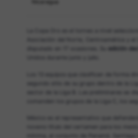
Nicaragua
La Copa Oro es el torneo a nivel seleccio
Asociación del Norte, Centroamérica y el
disputado en 17 ocasiones. Su
edición de
Unidos durante junio y julio.
Los 13 equipos que clasifican de forma di
segundo sitio de su grupo dentro de la Li
sector de la Liga B. Las preliminares se 
comanden los grupos de la Liga C, los segu
México es el representativo que defender
noveno título del certamen para los mexica
mínima, al conjunto de Panamá. Santiago 