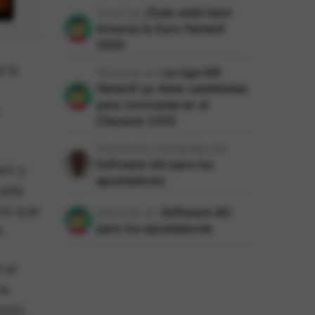
Israel
en
¡Todo está listo!
Arranca la Euro Femenil
2025
 la
Vanessa
en
La Liga MX
Femenil ya tiene candidatas
para coronarse en el
Clausura 2025
Humberto Fernández
en
Software útil para los
ero y
apostadores
cada
tos que
Gerardo
en
Software útil
para los apostadores
.
ó el
la
olor.