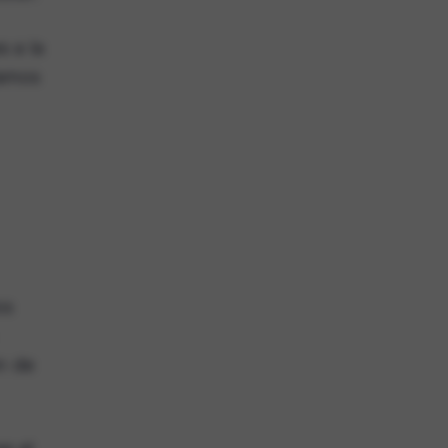
s a la
lamos
os
n de