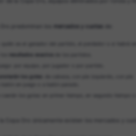
or de la Copa Oro, equipos eliminados por ronda y 
a Oro predominan los
mercados y cuotas
de:
 quién es el ganador del partido, el perdedor o si habrá 
 los
resultados exactos
de los partidos.
juego: por equipo, por jugador o por partido.
anotarán los goles
: de cabeza, con pie izquierdo, con pie
n balón en juego o a balón parado.
caerán los goles: en primer tiempo, en segundo tiempo o
 la Copa Oro únicamente existen los mercados y cuo