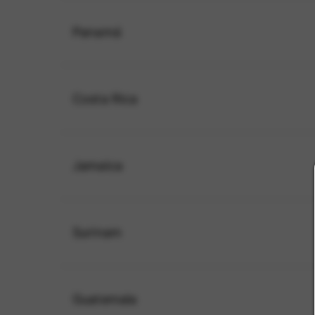
Panamá
Costa Rica
Jamaica
Surinam
Guatemala