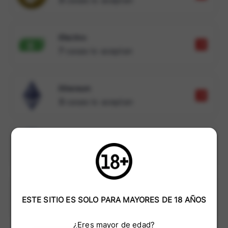
3
casas lo aceptan
Efectivo
7
casas lo aceptan
Ethereum
3
casas lo aceptan
Litecoin
3
casas lo aceptan
Maestro
ESTE SITIO ES SOLO PARA MAYORES DE 18 AÑOS
2
casas lo aceptan
¿Eres mayor de edad?