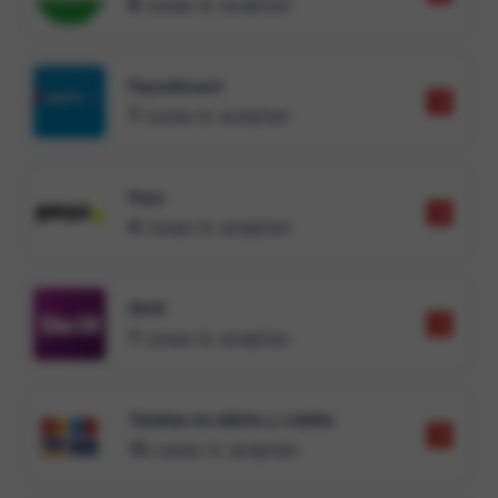
6
casas lo aceptan
Paysafecard
7
casas lo aceptan
Payz
4
casas lo aceptan
Skrill
7
casas lo aceptan
Tarjetas de débito y crédito
13
casas lo aceptan