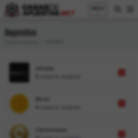
MX
Depósitos
Casas de Apuestas
»
Depósitos
Astropay
5
casas lo aceptan
Bitcoin
4
casas lo aceptan
Criptomonedas