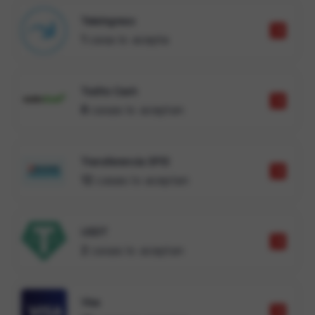
Teleingreso
1
casa lo acepta
Todito Cash
6
casas lo aceptan
Transferencia SPEI
12
casas lo aceptan
USDT
2
casas lo aceptan
Visa