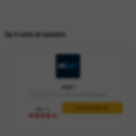
Top 5 casas de apuestas
1XBET
Bono de bienvenida de hasta
18.500 pesos
Probá Suerte
4.9
/ 5