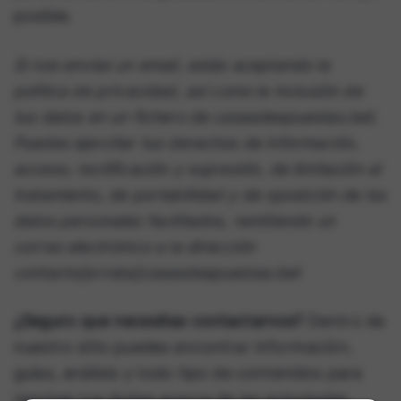
posible.
Si nos envías un email, estás aceptando la
política de privacidad, así como la inclusión de
tus datos en un fichero de casasdeapuestas.bet.
Puedes ejercitar tus derechos de información,
acceso, rectificación y supresión, de limitación al
tratamiento, de portabilidad y de oposición de los
datos personales facilitados, remitiendo un
correo electrónico a la dirección
contacto[arroba]casasdeapuestas.bet
¿Seguro que necesitas contactarnos?
Dentro de
nuestro sitio puedes encontrar información,
guías, análisis y todo tipo de contenidos para
resolver tus dudas acerca de las principales