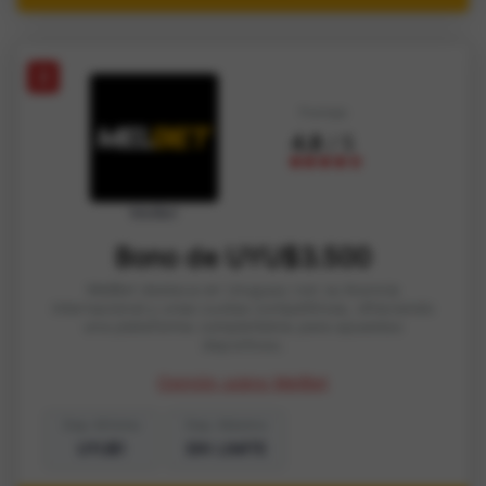
2
Puntaje
4.8
/ 5
MelBet
Bono de UYU$3.500
MelBet destaca en Uruguay con su licencia
internacional y unas cuotas competitivas, ofreciendo
una plataforma completísima para apuestas
deportivas.
Opinión sobre MelBet
Dep. Mínimo
Dep. Máximo
UYU$1
SIN LIMITE