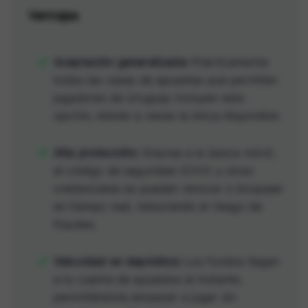
Ventajas
Aceptación generalizada:
Prácticamente
todas las casas de apuestas que permiten
jugadores de Uruguay incluyen esta
opción, siendo a veces la única disponible.
Alta protección:
Gracias a la banca móvil,
el código de seguridad (CVV) y otras
credenciales se pueden renovar o bloquear
en tiempo real, reduciendo el riesgo de
fraudes.
Velocidad en depósitos:
Los fondos llegan
a tu cuenta de apuestas al instante,
permitiéndote empezar a jugar sin