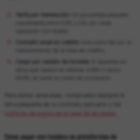
Tarifa por transacción:
Un porcentaje pequeño
(usualmente entre 0,5% y 2%) por cada
operación con tarjeta.
Comisión anual en crédito:
Una cuota fija por el
mantenimiento de la línea de crédito.
Cargo por cambio de moneda:
Si apuestas en
sitios que operan en dólares (USD) o euros
(EUR), se suma un coste de conversión.
Para evitar sorpresas, comprueba siempre la
letra pequeña de tu contrato bancario y las
políticas de pagos de la casa de apuestas
.
Cómo pagar con tarjetas en plataformas de