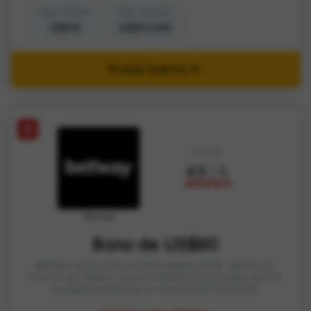
Dep. Mínimo
Dep. Máximo
US$10
US$10.000
Probá Suerte
6
Puntaje
4.5
/ 5
Betway
Bono de US$60
Betway es la posta mundial desde 2006, opera con
licencia de Malta y saca tremendos bonos para que te
la juegues tranquilo en tus partidos favoritos.