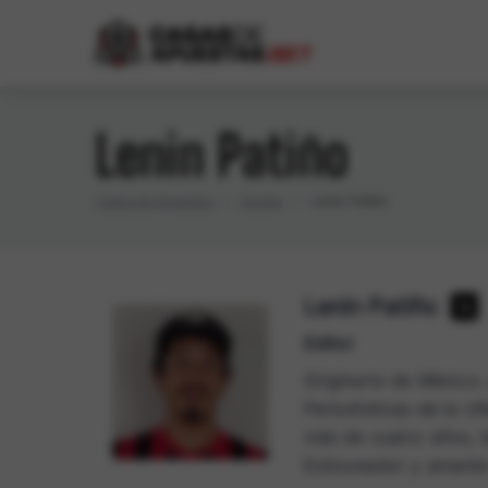
Lenin Patiño
Casas de Apuestas
»
Equipo
»
Lenin Patiño
Lenin Patiño
Editor
Originario de México.
Periodísticas de la U
más de cuatro años, t
Exboxeador y amante d