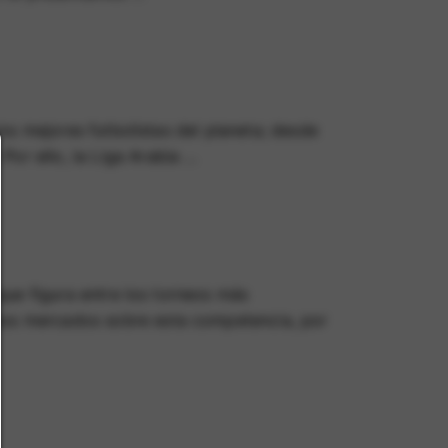
los mejores futbolistas del planeta; desde
 ello, la Liga Arabia ...
 que figura entre los torneos más
hos mercados sobre esta competencia, por