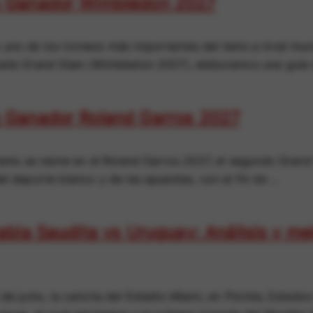
 Ganador Wimbledon 2027
uno de los torneos más importantes del tenis a nivel mu
este Grand Slam (Wimbledon 2027), elaboramos una guía d
 Ganador Roland Garros 2027
tenis se reúne en el Roland Garros 2027, el segundo Grand
l deporte blanco y de las apuestas, con el fin de ...
abia Saudita vs Uruguay: Análisis y me
de junio, la cancha del Estadio Miami, en Florida, Estados