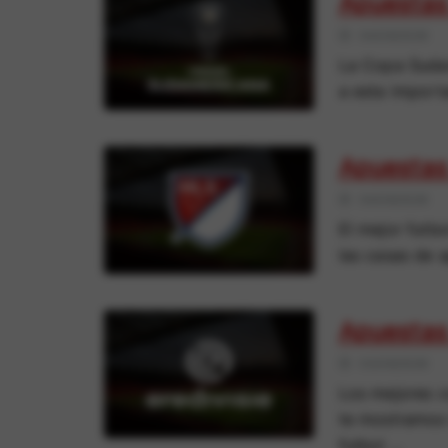
Apuestas
04/08/2026
La Copa Sudam
a esta import
Apuestas
04/08/2026
El mejor futb
las casas de a
Apuestas
03/08/2026
Los mejores c
te mostramos 
futbol ...