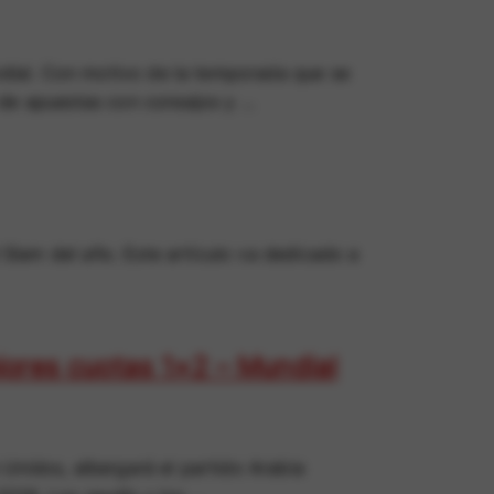
ndial. Con motivo de la temporada que se
e apuestas con consejos y ...
 Slam del año. Este artículo va dedicado a
jores cuotas 1×2 – Mundial
 Unidos, albergará el partido Arabia