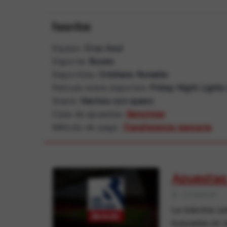
Favoritos
Equipo:
Cruz Azul
Deporte:
Boxeo
Deportista:
Cristiano Ronaldo
Película sobre deportes:
Friday Night Lights
Snack:
Nachos con queso
Casa de apuestas:
Betwinner
Método de pago:
Transferencia bancaria
Apuestas
07/08/2026
La máxima cat
buscadas en la