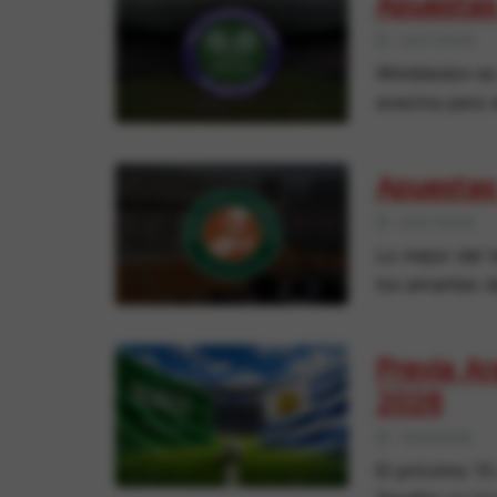
Apuestas
23/07/2026
Wimbledon es 
avecina para 
Apuestas
23/07/2026
Lo mejor del 
los amantes de
Previa Ar
2026
12/06/2026
El próximo 15 