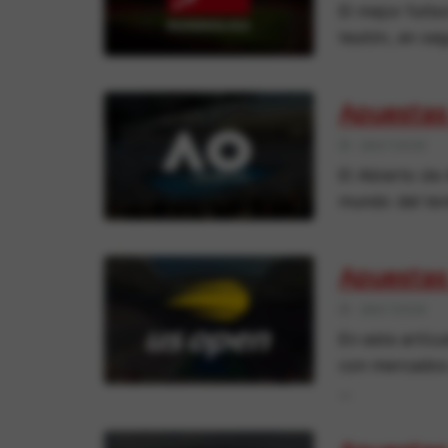
El mejor futb
teutón, en seg
Apuestas
28/07/2026
El Abierto de 
mundo del teni
Apuestas
28/07/2026
En este artíc
con mercados 
...