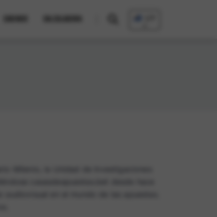
UY
CASINOS
CALCULADORA
rio Milenio, la Unidad de Investigaciones
adiéndose casasdeapuestas.bet desde hace
do audiovisual en el mundo de las apuestas.
os.