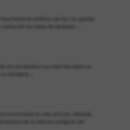
mportante en América del Sur. Es gracias
cuotas de tus casas de apuestas ...
s de los certámenes con más mercados en
lo necesario ...
los encontrarás en este artículo. Además,
tractivos de la máxima categoría del