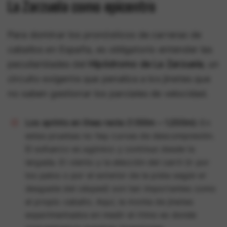
La Zarzuela como epicentro
Para dominar los pronósticos de carreras de
caballos en España, es obligatorio entender las
peculiaridades del
Hipódromo de La Zarzuela
, un
circuito exigente que penaliza a los jinetes que
no saben gestionar los parciales de velocidad.
Los sprints en línea recta (1.100m – 1.200m):
En
estas pruebas no hay curvas de descompresión.
El esfuerzo es agónico y continuo desde la
largada. El viento y la elección del carril (ir por
los palos o por el exterior de la pista según el
desgaste del césped) son tan importantes como
el propio caballo. Aquí, la monta de jinetes
experimentados en medir el ritmo es donde