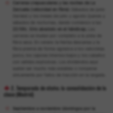
Carreras crepusculares y las noches de La
Zarzuela (velocidad en fibra):
Sábados de junio
(tardes) y los meses de julio y agosto (jueves y
sábados de nocturnas, dando comienzo a las
22:10h
).
Giro absoluto en el hándicap.
Las
carreras se mudan por completo a la pista de
fibra seca. En verano la hierba descansa y la
fibra premia de forma agresiva a los velocistas
puros, los cajones internos bajos y los caballos
con salidas explosivas. Los dividendos aquí
suelen ser mucho más estables o romperse
únicamente por fallos de tracción en la largada.
2. Temporada de otoño: la consolidación de la
clase (Madrid)
Septiembre a noviembre (domingos por la