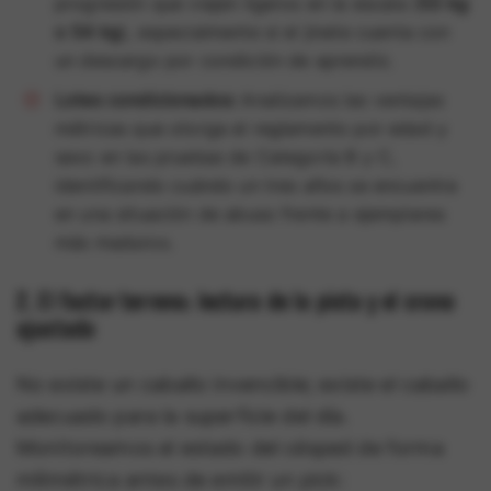
progresión que viajen ligeros en la escala (
53 kg
o 54 kg
), especialmente si el jinete cuenta con
un descargo por condición de aprendiz.
Lotes condicionados:
Analizamos las ventajas
métricas que otorga el reglamento por edad y
sexo en las pruebas de Categoría B y C,
identificando cuándo un tres años se encuentra
en una situación de abuso frente a ejemplares
más maduros.
2. El factor terreno: lectura de la pista y el crono
ajustado
No existe un caballo invencible; existe el caballo
adecuado para la superficie del día.
Monitoreamos el estado del césped de forma
milimétrica antes de emitir un pick: