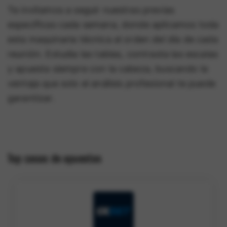
Te invitamos a seguir nuestras previas
específicas cada semana, donde aplicamos toda
esta maquinaria técnica al orden del día de cada
reunión. Estudia las tablas, contrasta las escalas
y apuesta siempre con la cabeza, buscando la
ventaja que solo el análisis profesional te puede
garantizar.
Top casas de apuestas