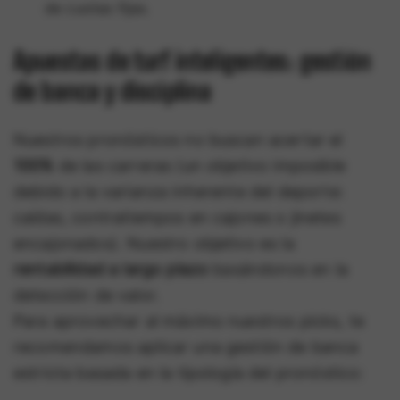
de cuotas fijas.
Apuestas de turf inteligentes: gestión
de banca y disciplina
Nuestros pronósticos no buscan acertar el
100%
de las carreras (un objetivo imposible
debido a la varianza inherente del deporte:
caídas, contratiempos en cajones o jinetes
encajonados). Nuestro objetivo es la
rentabilidad a largo plazo
basándonos en la
detección de valor.
Para aprovechar al máximo nuestros picks, te
recomendamos aplicar una gestión de banca
estricta basada en la tipología del pronóstico: