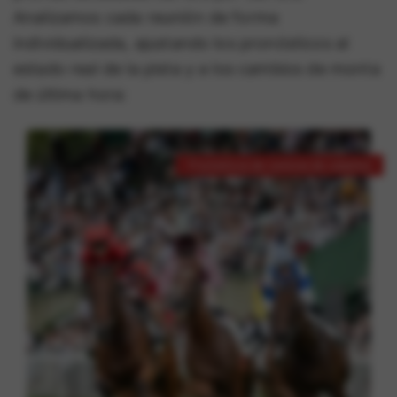
Analizamos cada reunión de forma
individualizada, ajustando los pronósticos al
estado real de la pista y a los cambios de monta
de última hora:
Pronósticos de carreras de caballos