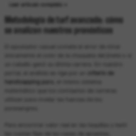
Leer articulo completo »
Metodología de turf avanzada: cómo
se analizan nuestros pronósticos
El apostador casual comete el error de mirar
únicamente el color de la chaqueta del jinete o si
un caballo ganó su última carrera. En nuestro
portal, el análisis se rige por un
criterio de
handicapping puro
, el mismo sistema
matemático que los comisarios de carreras
utilizan para nivelar las fuerzas de los
purasangres.
Para encontrar valor real en las taquillas y batir
las cuotas fijas de las casas de apuestas,