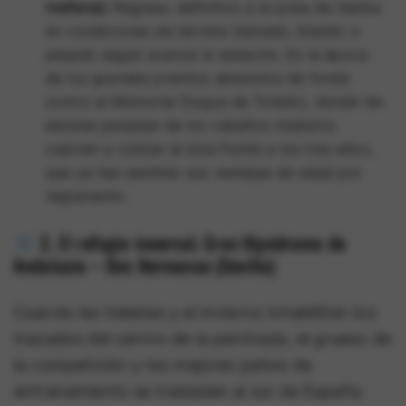
mañana):
Regreso definitivo a la pista de hierba
en condiciones de terreno húmedo, blando o
pesado según avance la estación. Es la época
de los grandes premios absolutos de fondo
(como el Memorial Duque de Toledo), donde las
escalas pesadas de los caballos maduros
vuelven a cotizar al alza frente a los tres años,
que ya han perdido sus ventajas de edad por
reglamento.
3. El refugio invernal: Gran Hipódromo de
Andalucía – Dos Hermanas (Sevilla)
Cuando las heladas y el invierno inhabilitan los
trazados del centro de la península, el grueso de
la competición y los mejores patios de
entrenamiento se trasladan al sur de España.