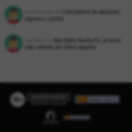
etwmbxssdw
en
Calculadora de apuestas
seguras y cuotas
JesusBet
en
Real Betis-Sevilla FC, el derbi
más caliente del fútbol español
18+