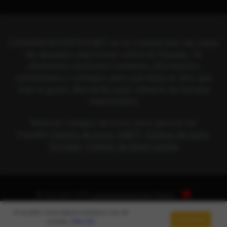
CASASDEAPUESTAS.BET es un comparador de casas
de apuestas deportivas online en España. Te
ofrecemos opiniones honestas, información
contrastada y consejos para que elijas el sitio que
mas te guste. Recuerda jugar siempre de manera
responsable.
Mejores códigos de bono para apostar en
España:
Código de bono 1XBET
,
Código de bono
Tonybet
,
Código de bono Luckia
© Copyright 2026
casasdeapuestas.bet España
.
Aviso legal
Privacidad
Cookies
Equipo
Contacto
Al acceder a esta página aceptas el uso de
ENTENDIDO
cookies.
Más info