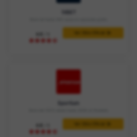
1XBET
Bono de hasta 300 euros en apuestas gratis
Ver Sitio Oficial
4.9
/ 5
Sportium
Bono del 100% doble hasta 200€ en freebets
Ver Sitio Oficial
4.8
/ 5