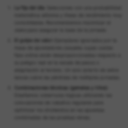
La fija del día:
Selecciones con una probabilidad
matemática altísima y líneas de rendimiento muy
consolidadas. Recomendamos maximizar el
stake
para asegurar la base de la jornada.
El golpe de valor:
Ejemplares ignorados por la
masa de apostadores casuales cuyas cuotas
fijas online están desproporcionadas respecto a
su peligro real en la escala de pesos o
adaptación al terreno. Un solo acierto de estos
lances cubre las pérdidas de múltiples jornadas.
Combinaciones técnicas (gemelas y tríos):
Diseñamos coberturas lógicas utilizando las
colocaciones de caballos regulares para
optimizar los dividendos en las apuestas
combinadas de las pruebas reinas.