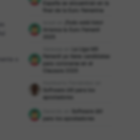
España se encuentran en la
final de la Euro Femenina
Israel
en
¡Todo está listo!
as
Arranca la Euro Femenil
sí
2025
Vanessa
en
La Liga MX
Femenil ya tiene candidatas
mente o
para coronarse en el
Clausura 2025
Humberto Fernández
en
Software útil para los
apostadores
Gerardo
en
Software útil
para los apostadores