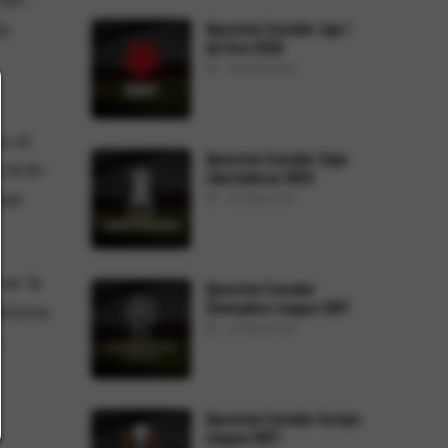
a.
Apuestas Ganador Liga 1
de Perú 2026
06/08/2026
a el
Apuestas Ganador Copa
urarán
Libertadores 2026
que
05/08/2026
ar la
Apuestas Ganador
Champions League 2027
stiona
05/08/2026
o
Apuestas Ganador Europa
League 2027