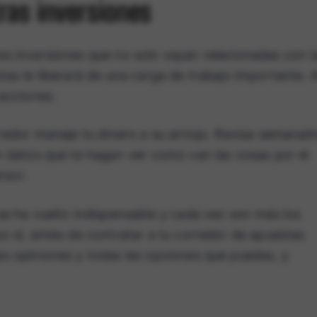
tras inversiones
as inversiones que no solo vayan relacionadas con l
tas le liberará de una carga de trabajo importante. A
racciones.
rredor maneje tu dinero a su antojo. Revisa semanal
n datos que te hagan ver como van las cosas por el
rsor.
se ha vuelto indispensable y cada vez son más los
o sí, antes de contratar a tu corredor de apuestas
as opiniones y todas las opciones que puedas, y