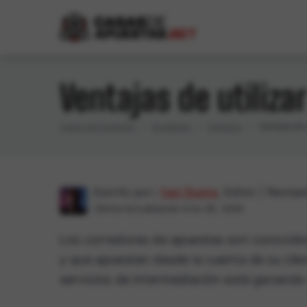
Ventajas de utiliza
Casas de Apuestas
»
Academia
»
Expertos
»
Ventajas de 
Escrito por:
Yael Rueda
, Editor
|
Revisa
Última Actualización Ene 26, 2026
Los corredores de apuestas son conocidos
y que apuestan desde la cuenta de su clie
servicios de intermediación está ganando