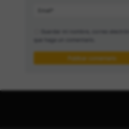
Guardar mi nombre, correo electrón
que haga un comentario.