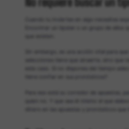
No requiere buscar un tip
Cuando tu inviertes en algo necesitas exp
Encontrar un tipster o un grupo de ellos 
que existen.
Sin embargo, es una acción vital para que 
selecciones tiene que atraerte, sino que t
este caso. Si no dispones del tiempo ade
tiene confiar en sus pronósticos?
Para eso está su corredor de apuestas, pa
quien no. Y que sea él mismo el que elabor
dinero en las apuestas y pronósticos que 