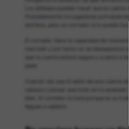
Los altibajos pueden hacer que la cuenta d
Probablemente los jugadores principiantes
estribos, pero un corredor sí lo puede hac
El corredor tiene la capacidad de mantener
mercado y por tanto no se desesperará cu
que tu cuenta estará segura y a salvo a l
pase.
Cuando ves que el saldo de una cuenta de
cabeza y pensar que todo se ha acabado.
bien. El corredor lo hará porque es su trab
llegues a saberlo.