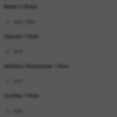
Bahía: 2 títulos
04/11/2026
21:00
21:00
Atletico Paranaense
Vasco DA Gama
1959, 1988
04/11/2026
21:00
21:00
Cruzeiro
Bahia
Guarani: 1 título
04/11/2026
21:00
21:00
Vitoria
Fluminense
1978
04/11/2026
21:00
21:00
RB Bragantino
Santos
Athletico Paranaense: 1 título
REGULAR SEASON - 35
▼
FECHA
LOCAL
RESULTADO
VISITANTE
2001
18/11/2026
21:00
21:00
Sao Paulo
Fluminense
Coritiba: 1 título
18/11/2026
21:00
21:00
Flamengo
Atletico Paranaense
1985
18/11/2026
21:00
21:00
Gremio
Bahia