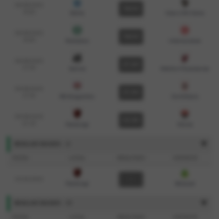
09/08/2026
19:00
19:00
Bahia
Vasco DA Gama
09/08/2026
19:00
19:00
Palmeiras
Internacional
09/08/2026
21:30
21:30
Santos
Atletico Paranaense
09/08/2026
21:30
21:30
RB Bragantino
Corinthians
09/08/2026
22:30
22:30
Flamengo
Vitoria
REGULAR SEASON - 4
▼
FECHA
LOCAL
RESULTADO
VISITANTE
-
25/02/2026
Flamengo
Mirassol
REGULAR SEASON - 21
▼
FECHA
LOCAL
RESULTADO
VISITANTE