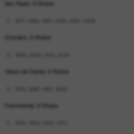
28/10/2026
Sao Paulo: 6 títulos
21:00
21:00
Fluminense
Internacional
28/10/2026
21:00
1977, 1986, 1991, 2006, 2007, 2008
21:00
Santos
Palmeiras
28/10/2026
Cruzeiro: 4 títulos
21:00
21:00
Gremio
Atletico Paranaense
28/10/2026
21:00
1966, 2003, 2013, 2014
21:00
Corinthians
Mirassol
28/10/2026
Vasco da Gama: 4 títulos
21:00
21:00
Vasco DA Gama
Flamengo
28/10/2026
21:00
1974, 1989, 1997, 2000
21:00
Coritiba
Vitoria
28/10/2026
Fluminense: 4 títulos
21:00
21:00
RB Bragantino
Chapecoense-sc
28/10/2026
21:00
1970, 1984, 2010, 2012
21:00
Atletico-MG
Cruzeiro