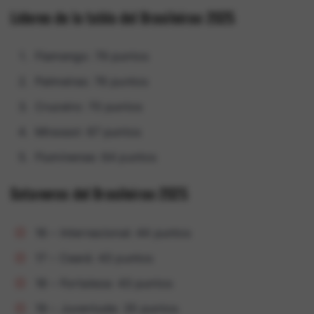
22/11/2026
21:00
Líderes de la tabla del Brasileirao 2025
21:00
Atletico Paranaense
Remo
22/11/2026
21:00
Flamengo: 79 puntos
21:00
RB Bragantino
Vasco DA Gama
Palmeiras: 76 puntos
22/11/2026
21:00
21:00
Atletico-MG
Corinthians
Cruzeiro: 70 puntos
REGULAR SEASON - 37
▼
Mirassol: 67 puntos
FECHA
LOCAL
RESULTADO
VISITANTE
Fluminense: 64 puntos
29/11/2026
21:00
21:00
Internacional
RB Bragantino
Sotaneros del Brasileirao 2025
29/11/2026
21:00
21:00
Botafogo
Bahia
16 – Internacional: 44 puntos
29/11/2026
21:00
17 – Ceará: 43 puntos
21:00
Fluminense
Cruzeiro
18 – Fortaleza: 43 puntos
29/11/2026
21:00
21:00
Sao Paulo
Remo
19 – Juventude: 35 puntos