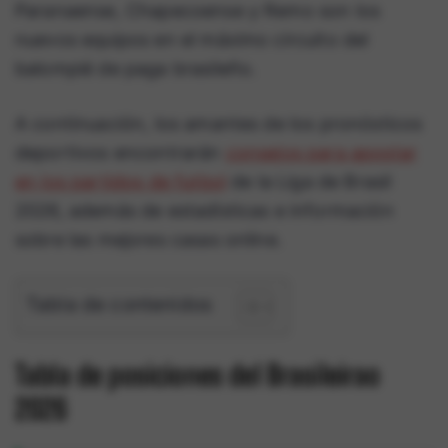
Paranaense, Chapecoense y Remo son los
nuevos equipos en el máximo circuito del
balompié de paga brasileño.
A continuación, los amantes de los pronósticos
deportivos encontrarán
consejos para apostar
en los partidos de futbol
de la Liga de Brasil
2026, además de estadísticas e información
sobre las mejores casas online.
Tabla de contenidos
Tabla de posiciones del Brasileirao
2026