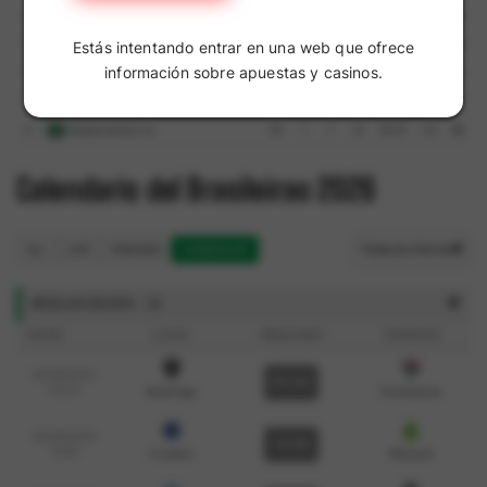
16
Santos
20
5
7
8
29:33
-4
22
Estás intentando entrar en una web que ofrece
17
Internacional
21
5
7
9
23:27
-4
22
información sobre apuestas y casinos.
18
Vasco DA Gama
20
5
6
9
23:31
-8
21
19
Remo
21
5
6
10
24:34
-10
21
20
Chapecoense-sc
20
1
7
12
19:41
-22
10
Calendario del Brasileirao 2026
▼
Todas las fechas
ALL
LIVE
FINISHED
SCHEDULED
REGULAR SEASON - 22
▼
FECHA
LOCAL
RESULTADO
VISITANTE
09/08/2026
00:00
00:00
Botafogo
Fluminense
09/08/2026
14:00
14:00
Cruzeiro
Mirassol