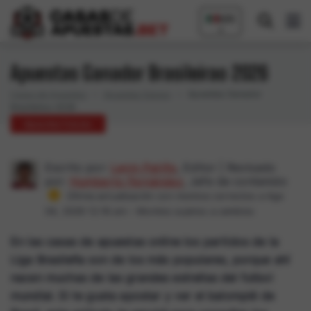
MX
Apuestas Ganador Brasileirao 2026
Casas de Apuestas
»
Apuestas futuras
»
Apuestas Ganador
Brasileirao 2026
Apuestas futuras
Escrito por:
Lenin Patiño
, Editor
|
Revisado
por:
Humberto Fernández
, Jefe de contenido
Última actualización con momios correctos a Ago
04, 2026 12:16 am – Momios sujetos a cambios
En las casas de apuestas online los partidos de la
Liga Brasileña son de los más populares, porque ahí
nacen muchas de las grandes estrellas del futbol
mundial. Si te gusta apostar y ver el balompié de