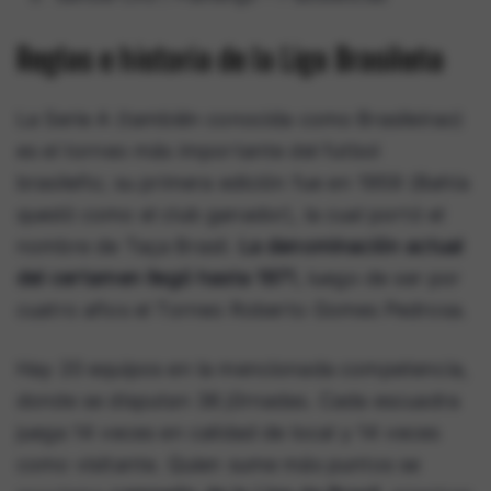
21:30
Atletico Paranaense
RB Bragantino
Reglas e historia de la Liga Brasileña
16/08/2026
00:00
00:00
Sao Paulo
Coritiba
La Serie A (también conocida como Brasileirao)
16/08/2026
14:00
14:00
Chapecoense-sc
Bahia
es el torneo más importante del futbol
16/08/2026
brasileño; su primera edición fue en 1959 (Bahía
19:00
19:00
Vasco DA Gama
Santos
quedó como el club ganador), la cual portó el
16/08/2026
nombre de Taça Brasil.
La denominación actual
21:30
21:30
Vitoria
Botafogo
del certamen llegó hasta 1971
, luego de ser por
16/08/2026
cuatro años el Torneo Roberto Gomes Pedrosa.
21:30
21:30
Mirassol
Flamengo
Hay 20 equipos en la mencionada competencia,
16/08/2026
22:30
22:30
Corinthians
Cruzeiro
donde se disputan 38 j0rnadas. Cada escuadra
17/08/2026
juega 14 veces en calidad de local y 14 veces
23:00
23:00
Internacional
Remo
como visitante. Quien sume más puntos se
REGULAR SEASON - 24
▼