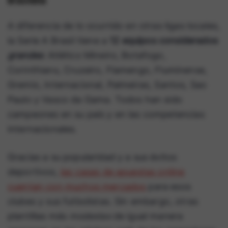
20:00
20:00
RB Bragantino
Bahia
A diferencia de lo ocurrido en otras ligas locales,
06/09/2026
20:00
20:00
Remo
Flamengo
la Serie A Brasil tiene a
12 equipos considerados
grandes
: Atlético Mineiro, Botafogo,
REGULAR SEASON - 27
▼
Corinthians, Cruzeiro, Flamengo, Fluminense,
FECHA
LOCAL
RESULTADO
VISITANTE
Gremio, Internacional, Palmeiras, Santos, Sao
13/09/2026
20:00
20:00
Bahia
Remo
Paulo y Vasco da Gama. Todos han sido
campeones en su país y en las competencias
13/09/2026
20:00
20:00
Botafogo
RB Bragantino
internacionales.
13/09/2026
20:00
20:00
Palmeiras
Sao Paulo
Gracias a su popularidad y a sus éxitos
deportivos,
las casas de apuestas online
13/09/2026
20:00
20:00
Flamengo
Corinthians
cuentan con muchos mercados
para esos
clubes y sus futbolistas. Sin embargo, otras
13/09/2026
20:00
20:00
Santos
Cruzeiro
plantillas más
modestas
de igual manera