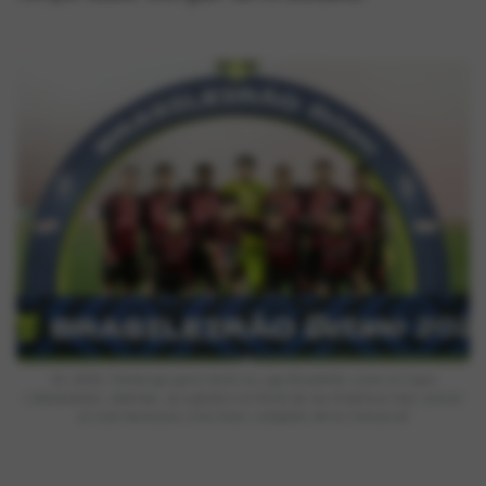
FECHA
LOCAL
RESULTADO
VISITANTE
22/11/2026
21:00
21:00
Bahia
Coritiba
22/11/2026
21:00
21:00
Internacional
Vitoria
22/11/2026
21:00
21:00
Botafogo
Sao Paulo
22/11/2026
21:00
21:00
Palmeiras
Flamengo
22/11/2026
21:00
21:00
Fluminense
Mirassol
22/11/2026
21:00
En 2025, Flamengo ganó tanto la Liga Brasileña como la Copa
21:00
Santos
Gremio
Libertadores. Además, se adjudicó el Derbi de las Américas tras vencer
al club mexicano Cruz Azul, campeón de la Concacaf.
22/11/2026
21:00
21:00
Chapecoense-sc
Cruzeiro