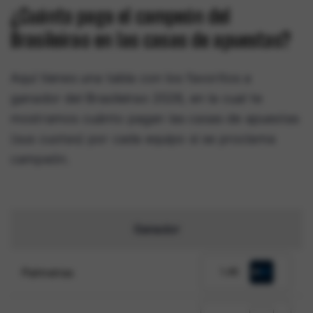
¿Cuánto paga el campeón del
29/11/2026
21:00
21:00
Mirassol
Atletico Paranaense
Brasileirao en las casas de apuestas?
REGULAR SEASON - 38
▼
Aquí tienes una tabla con los favoritos a
FECHA
LOCAL
RESULTADO
VISITANTE
ganador del Brasileirao 2026, en la cual te
02/12/2026
21:00
21:00
mostramos cuánto pagan las casas de apuestas
Bahia
Atletico-MG
(sus cuotas) por cada equipo si se proclama
02/12/2026
21:00
21:00
Palmeiras
Coritiba
campeón.
02/12/2026
21:00
21:00
Flamengo
Chapecoense-sc
02/12/2026
Ganador
21:00
21:00
Santos
Botafogo
02/12/2026
21:00
Palmeiras
1.45
21:00
Gremio
Mirassol
02/12/2026
21:00