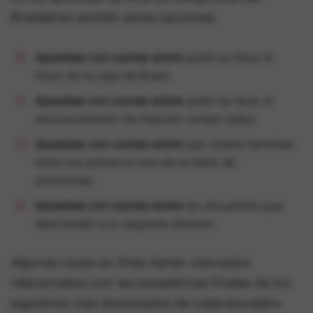
Brasileirao existen estas opciones:
20/09/2026
20:00
20:00
Atletico-MG
Chapecoense-sc
Apuestas con cuotas sobre
quién se lleva el
20/09/2026
20:00
20:00
título de la Liga de Brasil.
Remo
Santos
Apuestas con cuotas sobre
quién se lleva el
20/09/2026
20:00
20:00
Mirassol
Botafogo
reconocimiento de máximo rompe redes.
REGULAR SEASON - 29
▼
Apuestas con cuotas sobre
qué clubes terminan
entre los primeros tres de la tabla de
FECHA
LOCAL
RESULTADO
VISITANTE
posiciones.
07/10/2026
20:00
20:00
Internacional
Corinthians
Apuestas con cuotas sobre
las escuadras que
descienden a la segunda división.
07/10/2026
20:00
20:00
Botafogo
Vasco DA Gama
Algunas casas en línea tienen mercados
07/10/2026
20:00
20:00
Palmeiras
Bahia
relacionados con las estadísticas finales de los
jugadores más destacados de cada escuadra
07/10/2026
20:00