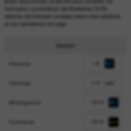
Brasil, este artículo te servirá para consultar los
mercados y pronósticos del Brasileirao 2026;
además, encontrarás consejos para evitar pérdidas
en los operadores de juego.
Ganador
Palmeiras
1.45
Flamengo
2.75
RB Bragantino
100.00
Fluminense
100.00