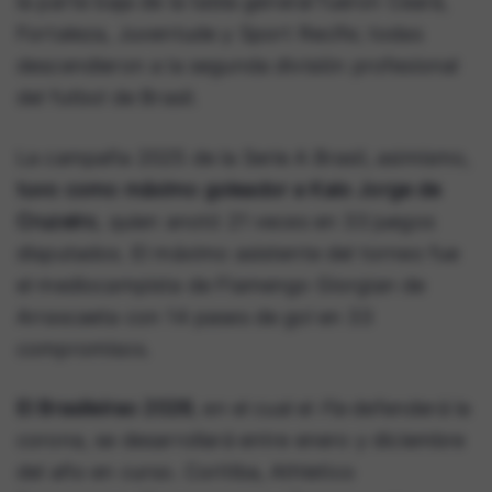
la parte baja de la tabla general fueron Ceará,
Fortaleza, Juventude y Sport Recife; todas
descendieron a la segunda división profesional
del futbol de Brasil.
La campaña 2025 de la Serie A Brasil, asimismo,
tuvo como máximo goleador a Kaio Jorge de
Cruzeiro
, quien anotó 21 veces en 33 juegos
disputados. El máximo asistente del torneo fue
el mediocampista de Flamengo Giorgian de
Arrascaeta con 14 pases de gol en 33
compromisos.
El Brasileirao 2026
, en el cual el
Fla
defenderá la
corona, se desarrollará entre enero y diciembre
del año en curso. Coritiba, Athletico