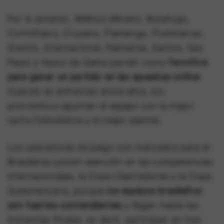
11/10/2026
20:00
20:00
Bahia
Mirassol
Por lo anterior, Atlético Mineiro, Botafogo,
Corinthians, Cruzeiro, Flamengo, Fluminense,
11/10/2026
20:00
20:00
Palmeiras
Corinthians
Gremio, Internacional, Palmeiras, Santos, Sao
11/10/2026
Paulo y Vasco da Gama parten como
favoritos
20:00
20:00
Sao Paulo
Vitoria
para ganar un partido en las apuestas online
.
11/10/2026
Cuando se enfrentan entre ellos, los
20:00
20:00
Flamengo
Fluminense
pronósticos apuntan al equipo con la mejor
11/10/2026
racha futbolística y el mejor plantel.
20:00
20:00
Gremio
Internacional
Los operadores de juego con mercados para el
11/10/2026
20:00
20:00
Chapecoense-sc
Atletico Paranaense
Brasileirao ponen atención en las competencias
11/10/2026
internacionales, la Copa Libertadores y la Copa
20:00
20:00
Vasco DA Gama
Remo
Sudamericana, porque
los equipos brasileños
11/10/2026
son fuertes contendientes
y llegan hasta las
20:00
20:00
Coritiba
Botafogo
instancias finales, es decir, participan en tres