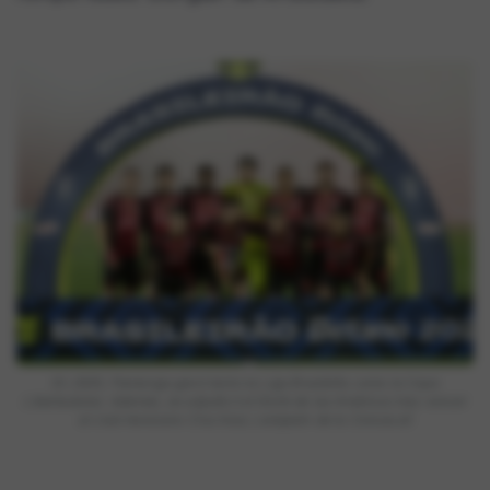
21:00
Coritiba
Santos
18/11/2026
21:00
21:00
Remo
Chapecoense-sc
18/11/2026
21:00
21:00
Mirassol
Atletico-MG
REGULAR SEASON - 36
▼
FECHA
LOCAL
RESULTADO
VISITANTE
22/11/2026
21:00
21:00
Bahia
Coritiba
22/11/2026
21:00
21:00
Internacional
Vitoria
22/11/2026
21:00
En 2025, Flamengo ganó tanto la Liga Brasileña como la Copa
21:00
Botafogo
Sao Paulo
Libertadores. Además, se adjudicó el Derbi de las Américas tras vencer
al club mexicano Cruz Azul, campeón de la Concacaf.
22/11/2026
21:00
21:00
Palmeiras
Flamengo