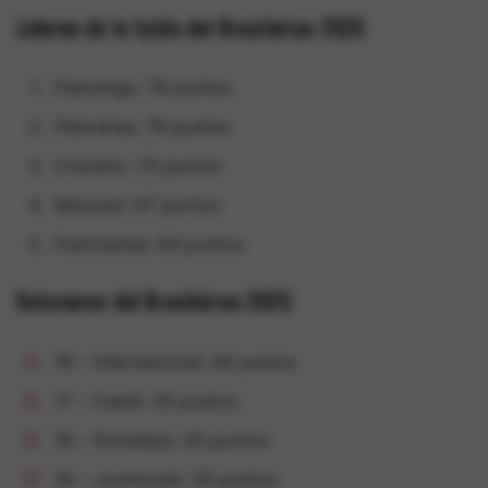
22/11/2026
21:00
Líderes de la tabla del Brasileirao 2025
21:00
Fluminense
Mirassol
22/11/2026
21:00
Flamengo: 79 puntos
21:00
Santos
Gremio
Palmeiras: 76 puntos
22/11/2026
21:00
21:00
Chapecoense-sc
Cruzeiro
Cruzeiro: 70 puntos
22/11/2026
21:00
Mirassol: 67 puntos
21:00
Atletico Paranaense
Remo
Fluminense: 64 puntos
22/11/2026
21:00
21:00
RB Bragantino
Vasco DA Gama
Sotaneros del Brasileirao 2025
22/11/2026
21:00
21:00
Atletico-MG
Corinthians
16 – Internacional: 44 puntos
REGULAR SEASON - 37
▼
17 – Ceará: 43 puntos
FECHA
LOCAL
RESULTADO
VISITANTE
18 – Fortaleza: 43 puntos
29/11/2026
21:00
21:00
Internacional
RB Bragantino
19 – Juventude: 35 puntos