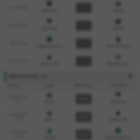
-
29/07/2026
Botafogo
Gremio
-
29/07/2026
Sao Paulo
Santos
-
29/07/2026
Chapecoense-sc
Vasco DA Gama
-
29/07/2026
Atletico-MG
RB Bragantino
REGULAR SEASON - 22
▼
FECHA
LOCAL
RESULTADO
VISITANTE
08/08/2026
19:00
19:00
Gremio
Sao Paulo
08/08/2026
21:30
21:30
Remo
Atletico-MG
08/08/2026
23:30
23:30
Coritiba
Chapecoense-sc