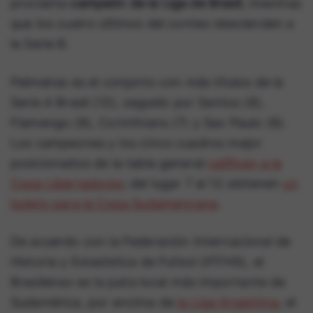
proclama
campeón de la Liga de Brasil
, mientras
21:30
21:30
Mirassol
Flamengo
que los cuatro últimos del conteo descienden a
16/08/2026
la Serie B.
22:30
22:30
Corinthians
Cruzeiro
17/08/2026
Palmeiras es el conjunto con más títulos de la
23:00
23:00
Internacional
Remo
Serie A Brasil (12), seguido por Santos (8),
REGULAR SEASON - 24
▼
Flamengo (8), Corinthians (7) y Sao Paulo (6).
FECHA
LOCAL
RESULTADO
VISITANTE
Los campeones y los cinco cuadros mejor
posicionados de la tabla general
califican a la
22/08/2026
19:00
19:00
Fluminense
Remo
Copa Libertadores
; del lugar 7 al 12 obtienen
un
boleto para la Copa Sudamericana
.
22/08/2026
21:30
21:30
Internacional
Atletico-MG
De acuerdo con la Federación Internacional de
22/08/2026
23:30
23:30
Cruzeiro
Flamengo
Historia y Estadística de Futbol (IFFHS), el
Brasileirao es la justa local más importante de
23/08/2026
19:00
19:00
Palmeiras
Vasco DA Gama
Sudamérica, por encima de
la Liga Argentina
, el