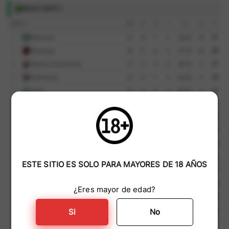
BRAZIL:
SERIE A
SERIE A
MP
W
D
L
G
+/-
P
1
Palmeiras
21
14
5
2
38:16
22
47
2
Flamengo
20
11
6
3
37:18
19
39
3
Atletico Paranaense
21
11
4
6
28:19
9
37
4
Fluminense
21
9
7
5
30:25
5
34
5
Bahia
21
8
8
5
29:25
4
32
6
RB Bragantino
20
9
4
7
26:20
6
31
7
Cruzeiro
21
8
6
7
27:30
-3
30
8
Botafogo
20
8
5
7
34:32
2
29
9
Corinthians
21
7
8
6
22:20
2
29
10
Atletico-MG
20
8
4
8
25:25
0
28
ESTE SITIO ES SOLO PARA MAYORES DE 18 AÑOS
11
Coritiba
21
7
6
8
25:28
-3
27
12
Sao Paulo
20
7
5
8
25:23
2
26
¿Eres mayor de edad?
13
Vitoria
21
7
5
9
22:31
-9
26
Si
No
14
Mirassol
20
6
5
9
23:27
-4
23
15
Santos
20
5
7
8
29:33
-4
22