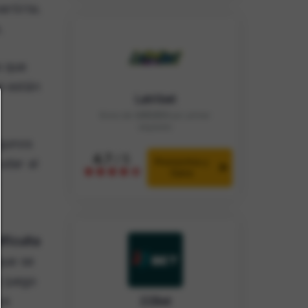
rtirte.
.
s que
e están
Latribet
Bono de
USD200
por primer
depósito
lgunos
4.7
/ 5
udar al
Pronostica y
Gana
ficulta
que se
e juego
us
22Bet