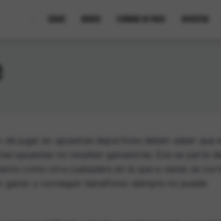
CASAS
BONOS
FORMAS DE PAGO
APUESTAS
e
n de jugar en apuestas deportivas deben saber que e
tras apuestas no resulten ganadoras. Eso es parte de
iento como otra cualquiera en la que a veces se cor
er ganar y conseguir beneficios siempre no puede