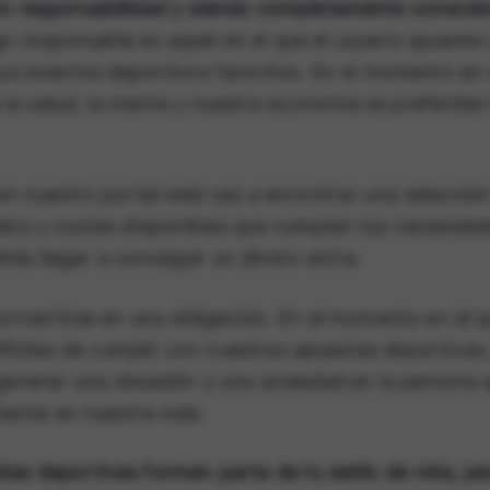
on responsabilidad y siendo completamente conscie
go responsable es aquel en el que el usuario apuesta 
us eventos deportivos favoritos. En el momento en 
 la salud, la mente y nuestra economía es preferible 
en nuestro portal web vas a encontrar una selección
dos y cuotas disponibles que cumplan tus necesidad
drás llegar a conseguir un dinero extra.
onvertirse en una obligación. En el momento en el 
ifíciles de cumplir con nuestras apuestas deportivas
generar una obsesión y una ansiedad en la persona 
iente en nuestra vida.
stas deportivas formen parte de tu estilo de vida, p