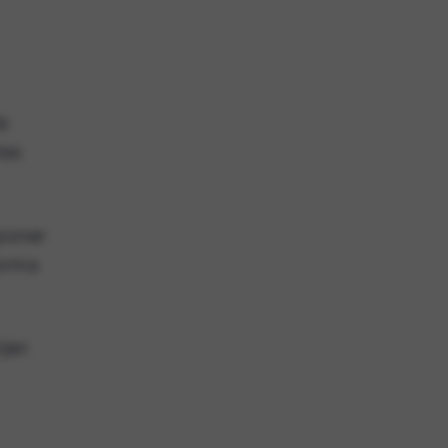
e
tas
xponer
forma
rjan