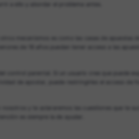
ir a ello y abordar el problema antes.
de otros mecanismos es como las casas de apuestas d
enores de 18 años puedan tener acceso a las apues
 del control parental. Si un usuario cree que puede e
ividad de apostar, puede restringirles el acceso de 
 nosotros y te aclararemos las cuestiones que te su
tención es siempre la de ayudar.