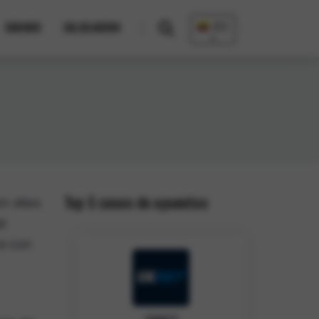
EC
CASINOS
CALCULADORA
Top 5 casas de apuestas
n ellas
l
re con