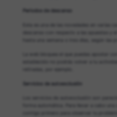
Periodos de descanso
Esta es una de las novedades en varias ca
descanso con respecto a las apuestas y 
hasta una semana o tres días, según las pr
La web bloquea el que puedas apostar con
establecido no podrás volver a tu activida
retiradas, por ejemplo.
Servicios de autoexclusión
Los servicios de autoexclusión son pareci
forma automática. Para llevar a cabo una a
contigo primero para observar tu problema