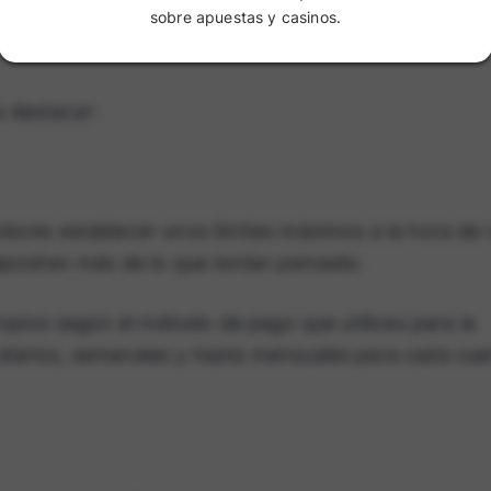
sobre apuestas y casinos.
e tener organismos independientes que evalúan es
 destacar:
dores establecer unos límites máximos a la hora de r
epositen más de lo que tenían pensado.
propios según el método de pago que utilices para la
diarios, semanales y hasta mensuales para cada cue