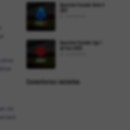
Apuestas Ganador Serie A
2027
06/08/2026
n
se
Apuestas Ganador Liga 1
de Perú 2026
06/08/2026
scanso
lizar
Comentarios recientes
can de
tactará