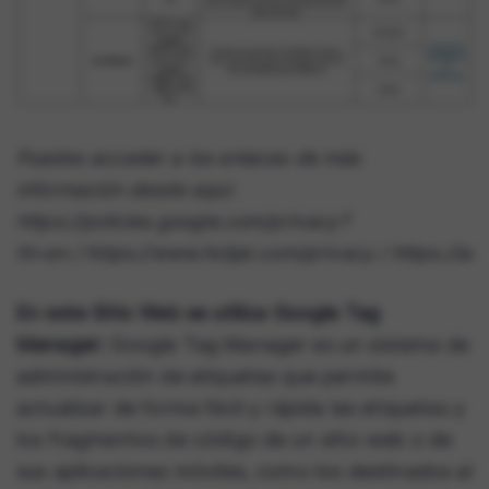
Puedes acceder a los enlaces de más
información desde aquí:
https://policies.google.com/privacy?
hl=en / https://www.hotjar.com/privacy / https://au
En este Sitio Web se utiliza Google Tag
Manager:
Google Tag Manager es un sistema de
administración de etiquetas que permite
actualizar de forma fácil y rápida las etiquetas y
los fragmentos de código de un sitio web o de
sus aplicaciones móviles, como los destinados al