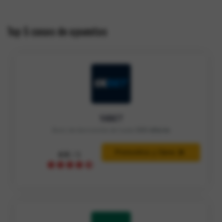
Top 5 casas de apuestas
1XBET
Bono de bienvenida de hasta
500 dólares
Pronostica y Gana
4.9
/ 5