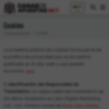
EC
Cookies
Casas de Apuestas
»
Cookies
La presente política de cookies forma parte de
la política de privacidad que se encuentra
publicada en el sitio web y que puedes
encontrar
aquí
.
1. Identificación del Responsable de
Tratamiento:
La responsable del tratamiento de
los datos recabados es Leon Digital Marketing
Ltd., con nombre comercial
Buen Paso Media
,