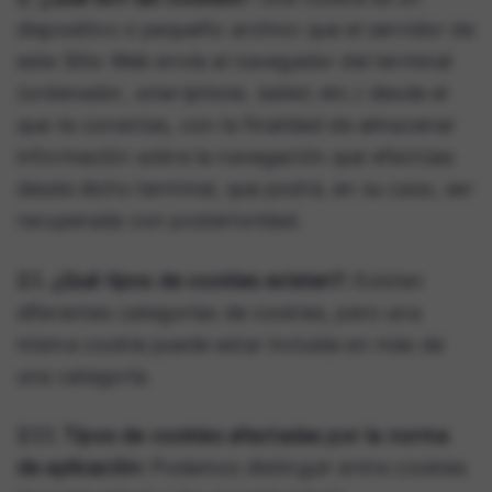
dispositivo o pequeño archivo que el servidor de
este Sitio Web envía al navegador del terminal
(ordenador,
smartphone, tablet,
etc.) desde el
que te conectas, con la finalidad de almacenar
información sobre la navegación que efectúas
desde dicho terminal, que podrá, en su caso, ser
recuperada con posterioridad.
2.1. ¿Qué tipos de cookies existen?:
Existen
diferentes categorías de cookies, pero una
misma cookie puede estar incluida en más de
una categoría.
2.1.1. Tipos de cookies afectadas por la norma
de aplicación:
Podemos distinguir entre cookies