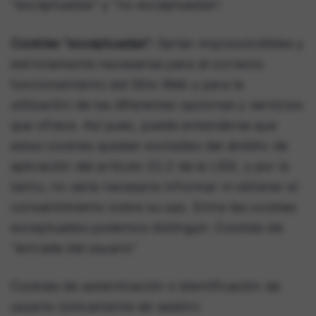
“exceptuadas” y “no exceptuadas”:
Cookies “exceptuadas”:
Serían imprescindibles y
estrictamente necesarias para el correcto
funcionamiento del Sitio Web y para la
utilización de las diferentes opciones y servicios
que ofrece. Así pues, puede entenderse que
estas cookies quedan excluidas del ámbito de
aplicación del artículo 22.2 de la LSSI, y por lo
tanto, no sería necesario informar ni obtener el
consentimiento sobre su uso. Entre las cookies
exceptuadas podemos distinguir: Cookies de
“entrada del usuario”
Cookies de autenticación o identificación de
usuario (únicamente de sesión)