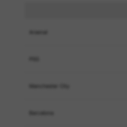
Arsenal
PSG
Manchester City
Barcelona