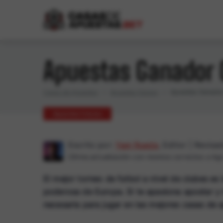
Apuestas Ganador
Casas de Apuestas
»
Apuestas futuras
»
Apuestas Ganado
Apuestas futuras
Escrito por:
Yael Rueda
, Editor
|
Revisa
Última actualización con momios correctos a Ag
El mejor torneo de futbol a nivel de clubes es 
poderosa de Europa. Si te apasiona apostar y t
necesaria para jugar en las mejores casas de 