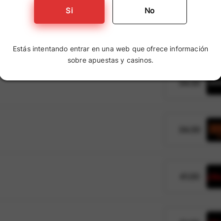
Si
No
34.00
Estás intentando entrar en una web que ofrece información
sobre apuestas y casinos.
34.00
34.00
41.00