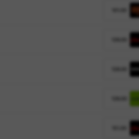
101.00
126.00
126.00
126.00
151.00