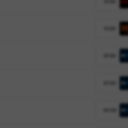
51.00
51.00
67.00
67.00
101.00