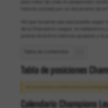
para tratar de crear el campeonato conti
historia contada por un documento de la 
Así que recuerda que aquí puedes seguir t
de la Champions League, te hablaremos y 
podrás divertirte mientras apuestas y te
Tabla de contenidos
Tabla de posiciones Cha
No se encontraron clasificaciones para esta liga/
Calendario Champions L