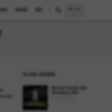
MX
ESTAS
CASINOS
MÁS
7
Lo más reciente
Apuestas Ganador Copa
ás
Libertadores 2026
rmación
05/08/2026