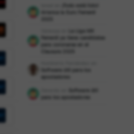
Israel
en
¡Todo está listo!
Arranca la Euro Femenil
2025
Vanessa
en
La Liga MX
Femenil ya tiene candidatas
para coronarse en el
Clausura 2025
Humberto Fernández
en
Software útil para los
apostadores
Gerardo
en
Software útil
para los apostadores