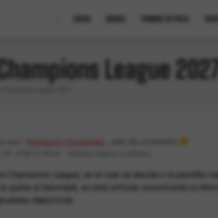
CASAS
BONOS
FORMAS DE PAGO
APU
 Champions League 202
r Champions League 2027
do por:
Humberto Fernández
, Jefe de contenido
o 05, 2026 12:44 am – Momios sujetos a cambios
la Champions League, en el cual se decide a la plantilla m
e gusta el balompié, en este artículo encontrarás la info
apuestas deportivas.