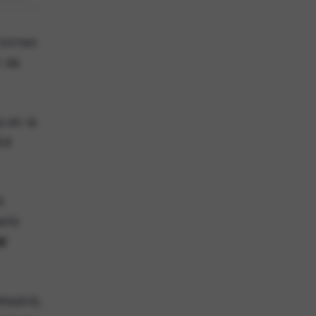
 torneo
r de
 en la
54
e
erlo
l
 Madrid,