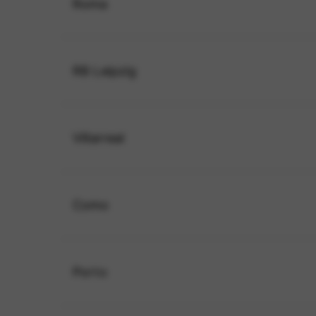
Roma
RB Leipzig
Villarreal
Como
Porto