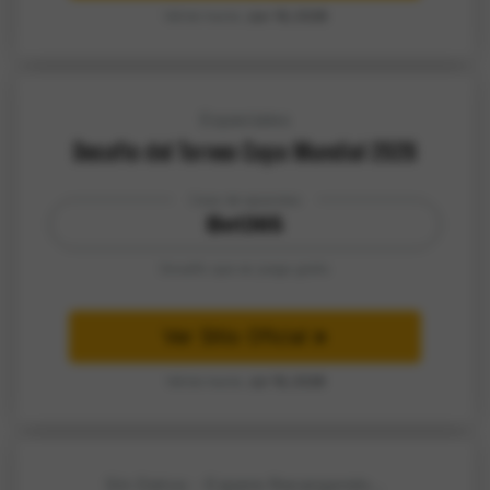
Válido hasta:
Jun 19, 2026
Especiales
Desafío del Torneo Copa Mundial 2026
Casa de apuestas
Bet365
Desafío que se juega gratis
Ver Sitio Oficial
Válido hasta:
Jul 19, 2026
Sin Datos - Espere Recargando...