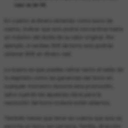
caso es de 5€
.
En cuanto al dinero obtenido como bono de
casino, indicar que solo podrá convertirse hasta
un máximo del doble de su valor original. Por
ejemplo, si recibes 30€ de bono solo podrás
obtener 60€ en dinero real.
Lo bueno es que puedes retirar tanto el saldo de
tu depósito como las ganancias del bono en
cualquier momento durante esta promoción,
salvo cuando las apuestas clave para la
resolución del bono todavía estén abiertas.
También tienes que tener en cuenta que solo se
permite un bono por persona, familia, dirección