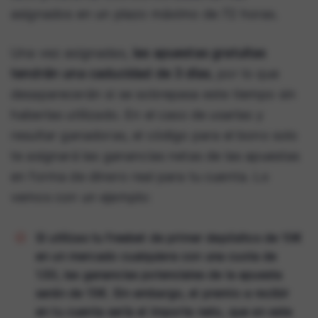
asignados en un plazo máximo de 72 horas.
Una vez asignadas,
las apuestas gratuitas
tendrán una caducidad de 3 días
, por lo que
desaparecerán si se sobrepasa este tiempo sin
haberlas utilizado. En el caso de usarlas y
resultar ganadoras, el código para el bono solo
te asignará las ganancias netas de las apuestas
en forma de dinero real para tu cuenta. Lo
vemos con un ejemplo:
Si utilizas tu freebet de primer depósitos de 10€
en un mercado cualquiera con una cuota de
1.50, las ganancias potenciales de la apuesta
serán de 15€. Sin embargo, el premio a recibir
en tu cuenta sería el importe neto, que en este