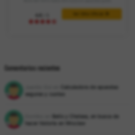
Bono del 100% hasta 200 euros en apuestas gratis
Ver Sitio Oficial
4.6
/ 5
Comentarios recientes
Juanito Gol
en
Calculadora de apuestas
seguras y cuotas
Dontiko
en
Betis y Chelsea, en busca de
hacer historia en Wroclaw