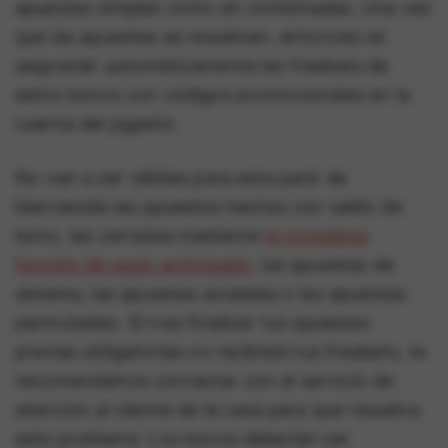
apuestas simples como en combinadas. Una vez
que las apuestas se resuelvan, entonces se
asignarán automáticamente las freebets de
estos bonos con códigos promocionales en la
cuenta del jugador.
No van a ser válidas para este pack de
bienvenida las apuestas hechas con saldo de
bono, las cerradas mediante
la novedosa
función de pago anticipado
, las apuestas de
sistema, las apuestas anuladas o las apuestas
permutadas. Si tras finalizar tus apuestas
previas obligatorias no recibiste tus freebets, te
recomendamos contactar con el servicio de
atención al cliente de la casa para que resuelva
este problema. Los bonos deberían ser