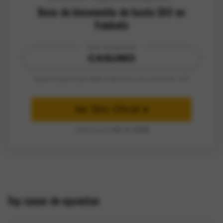
Bono de bienvenida de hasta 50€ en
freebets
Casa de apuestas
CASUMO
Apuesta gratis que debe realizarse con cuotas de 1.40
Ver Sitio Oficial
Válido hasta:
Dic 31, 2026
Top casas de apuestas