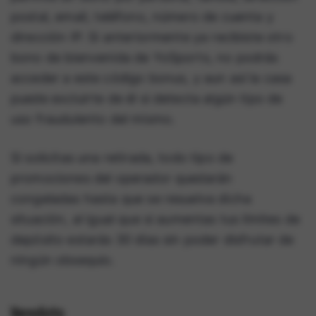
postal, email, teléfono, número de cuenta y
dirección IP. Si anteriormente ya recibiste otro
bono de bienvenida de YoSports, no podrás
acceder a este código bonus, y aun así la casa
puede excluirte de él si detecta algún tipo de
uso fraudulento del mismo.
Si solicitas una retirada, todo tipo de
promociones del operador quedarán
congeladas hasta que se resuelva dicha
situación, al igual que si aumentas tus límites de
depósito estarás 30 días sin poder disfrutar de
ningún obsequio.
Veredicto