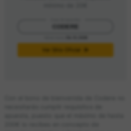
mínimo de 20€
Casa de apuestas
CODERE
Válido hasta:
Dic 31, 2026
Ver Sitio Oficial
Con el bono de bienvenida de Codere no
necesitarás cumplir requisitos de
apuesta, puesto que el máximo de hasta
200€ lo recibes en concepto de