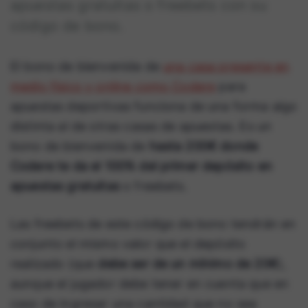
apuestas gratuitas o freebets con su
código de bono.
El bono de bienvenida de
una casa presente en
medio físico y online como Codere
para
apuestas deportivas funciona de una forma algo
distinta al de otras casas de apuestas. Es un
bono de bienvenida de
hasta 200€ donde
Codere te da el 100% del primer depósito
en
apuestas gratuitas
o freebets.
Las freebets de este código de bono tendrán en
conjunto el mismo valor que el depósito
realizado (que
debe ser de un mínimo de 20€
),
aunque el jugador debe tener en cuenta que en
caso de ingresar una cantidad que no sea