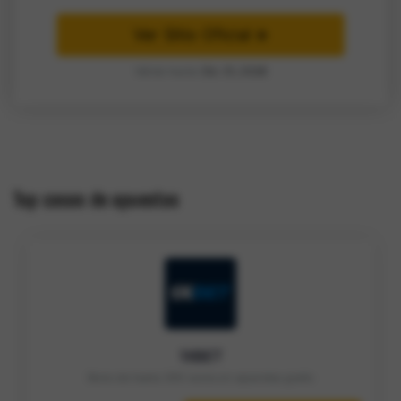
Ver Sitio Oficial
Válido hasta:
Dic 31, 2026
Top casas de apuestas
1XBET
Bono de hasta 300 euros en apuestas gratis