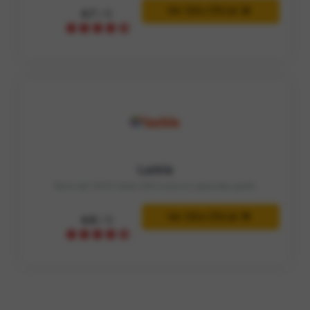
Ver Sitio Oficial
4.7
/ 5
Luckia
Bono del 100% hasta 200 euros en apuestas gratis
Ver Sitio Oficial
4.6
/ 5