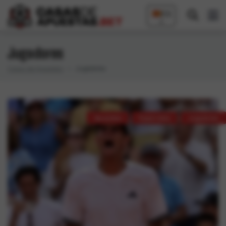
ES
Jugadores
Casas de Apuestas
»
Jugadores
Apuestas
Especiales
Jugadores