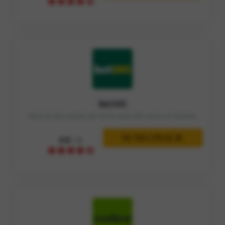
Bet365
Bono de bienvenida del 100% hasta 200 euros en freebets
Ver Sitio Oficial
4.8
/ 5