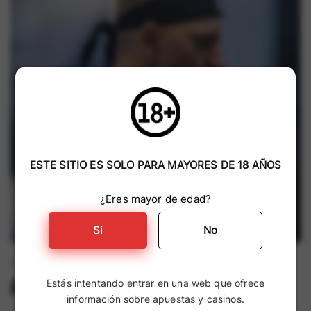
ESTE SITIO ES SOLO PARA MAYORES DE 18 AÑOS
¿Eres mayor de edad?
Si
No
19/01/2026
Apuestas Alejandro Davidovich
Estás intentando entrar en una web que ofrece
información sobre apuestas y casinos.