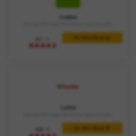
Codere
Bono del 100% hasta 200 euros en apuestas gratis
Ver Sitio Oficial
4.7
/ 5
Luckia
Bono del 100% hasta 200 euros en apuestas gratis
Ver Sitio Oficial
4.6
/ 5