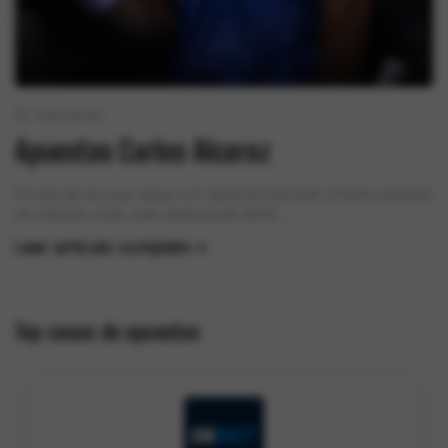
19/01/2026
Apuestas Carlos Alcaraz
Si eres de los que sigue con especial atención el tenis mundial
de máximo nivel, esta temporada 2026 ...
Leer articulo completo »
Top casas de apuestas