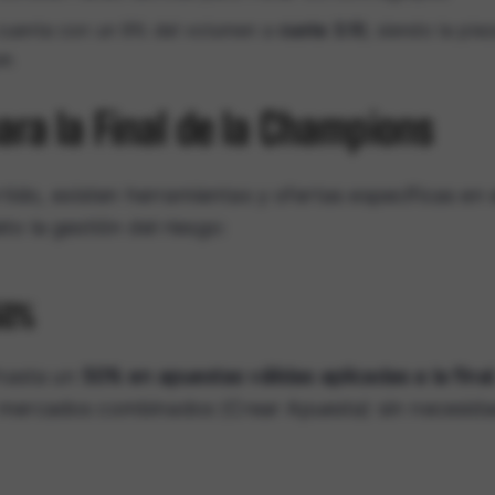
o cuenta con un 9% del volumen a
cuota 3.10
, siendo la pie
e.
ra la Final de la Champions
tido, existen herramientas y ofertas específicas en 
o la gestión del riesgo:
50%
 hasta un
50% en apuestas válidas aplicadas a la final
 en mercados combinados (Crear Apuesta) sin necesid