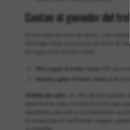
Cuotas al ganador del tro
El mercado de línea de dinero y de camp
inclinada hacia el conjunto de París. El fl
Enrique como el rival a batir.
PSG a ganar el trofeo: Cuota 1.72
(Acumula
Arsenal a ganar el trofeo: Cuota 2.10
(Acu
Análisis de valor
: Un 74% de los usuarios 
levantará la copa (contando prórroga y pen
estadístico elevado si consideramos la so
la temporada en la Premier League, penali
su plantilla.