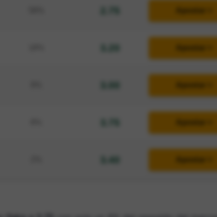
2.75
58%
Apostar >
3.20
18%
Apostar >
3.00
9%
Apostar >
3.75
8%
Apostar >
3.40
2%
Apostar >