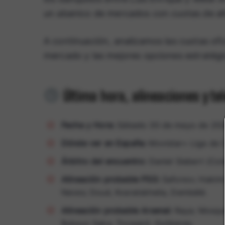
un abanico de mercados con cuotas de alt
A continuación, analizamos las cuotas ofi
mercado y las mejores opciones estratégi
Última hora, alineaciones y te
Fecha y Hora:
Sábado 30 de mayo de 2026
Dónde ver en España:
Movistar+ Liga de 
Árbitro del encuentro:
Daniel Siebert (Col
Alineación probable PSG:
Safonov; Hakimi
Neves; Doué, Kvaratskhelia, Dembélé.
Alineación probable Arsenal:
Raya; Mosquer
Bukayo Saka, Trossard, Gyökeres.