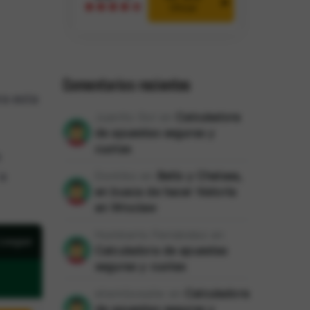
Oficial
Comentarios recientes
ra esta
Juanito Gol
en
Calculadora
de apuestas seguras y
cuotas
s
Dontiko
en
Betis y Chelsea,
 a
en busca de hacer historia
en Wroclaw
Humberto Fernández
en
League
Calculadora de apuestas
seguras y cuotas
etwmbxssdw
en
Calculadora
de apuestas seguras y