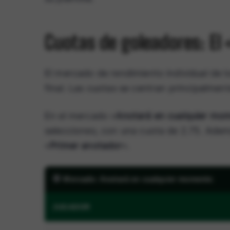
Cuotas de goleadores: El
El mercado de rendimiento individual de l
final. Las cuotas se centran principalment
En el mercado «
Anotará en cualquier mo
selecciones, con una cuota de 2.75. Ademá
«
Primer anotador
«.
Mercado: Anotará en cualquier momento
JUGADOR