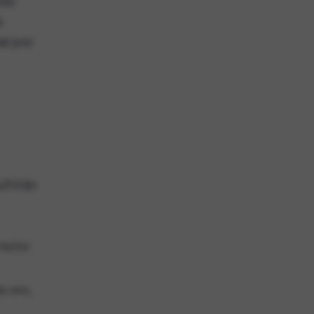
ado
a
al por
ufrirán
rector
a uno,