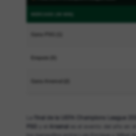
MERCADO (90 MIN)
Gana PSG (1)
Empate (X)
Gana Arsenal (2)
La
final de la UEFA Champions League 20
PSG
y el
Arsenal
es el evento del año en e
los banquillos entre Luis Enrique y Mikel