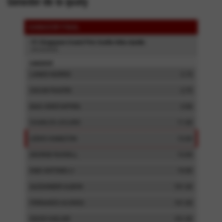
Ganador de la qualy