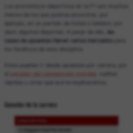
Los pronósticos deportivos en la F1 son muchos
menos de los que podrías encontrar, por
ejemplo, en un partido de futbol o beisbol, por
decir algunos deportes. A pesar de ello,
las
casas de apuestas tienen varios mercados
para
los fanáticos de esta disciplina.
Estas pueden ir desde apuestas por carrera, por
el
ganador del campeonato mundial
, vueltas
rápidas u otras que acá te explicaremos.
Ganador de la carrera