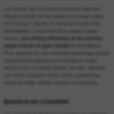
Las cuotas son uno de los factores que más
impacto tienen en las ganancias a largo plazo.
En Fórmula 1, donde los favoritos como Max
Verstappen o Lewis Hamilton suelen pagar
menos,
una mínima diferencia en los momios
puede marcar un gran cambio
en tu balance
final. Apostar en una casa que mantenga cuotas
competitivas asegura que recibas un mejor
retorno por tus predicciones. Por ello, siempre
conviene comparar entre varios operadores
antes de elegir dónde colocar tus apuestas.
Apuestas en vivo y transmisión