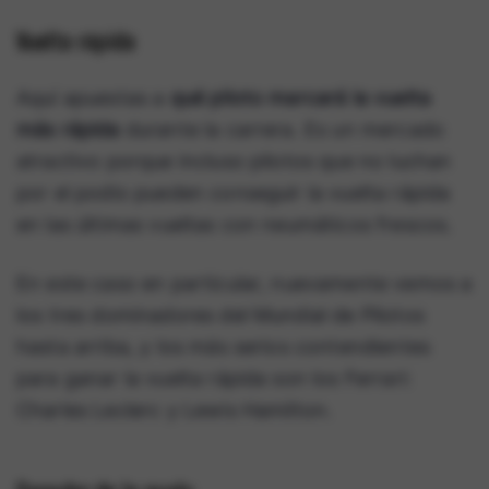
Vuelta rápida
Aquí apuestas a
qué piloto marcará la vuelta
más rápida
durante la carrera. Es un mercado
atractivo porque incluso pilotos que no luchan
por el podio pueden conseguir la vuelta rápida
en las últimas vueltas con neumáticos frescos.
En este caso en particular, nuevamente vemos a
los tres dominadores del Mundial de Pilotos
hasta arriba, y los más serios contendientes
para ganar la vuelta rápida son los Ferrari:
Charles Leclerc y Lewis Hamilton.