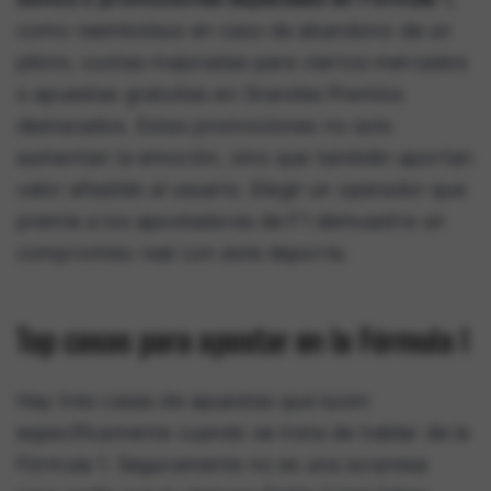
como reembolsos en caso de abandono de un
piloto, cuotas mejoradas para ciertos mercados
o apuestas gratuitas en Grandes Premios
destacados. Estas promociones no solo
aumentan la emoción, sino que también aportan
valor añadido al usuario. Elegir un operador que
premie a los apostadores de F1 demuestra un
compromiso real con este deporte.
Top casas para apostar en la Fórmula 1
Hay tres casas de apuestas que lucen
específicamente cuando se trata de hablar de la
Fórmula 1. Seguramente no es una sorpresa