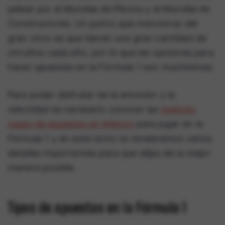
pelear por el Mundial de Pilotos y el Mundial de
Constructores. Un punto que mencionar del
gran circo es que tienen una gran cantidad de
circuitos cada año, por lo que las opciones para
hacer apuestas en la Fórmula 1 son muchísimas.
Para poder disfrutar de la emoción y la
velocidad es necesario conocer las
mejores
casas de apuestas en México
para jugar en la
Fórmula 1 y en este texto te revelaremos varios
detalles importantes para que elijas de la mejor
manera posible.
Tipos de apuestas en la Fórmula 1