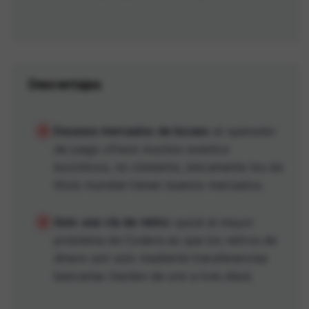
Desventajas
Escasos mercados de boxeo:
el operador
de juego ofrece muchos eventos
boxísticos, no obstante, únicamente los de
título mundial tienen buenos mercados.
Solo una vía de retiro:
quizá el mayor
problema de Codere es que los retiros de
dinero son solo mediante transferencias
bancarias (tardan de uno a tres días).