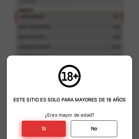
ESTE SITIO ES SOLO PARA MAYORES DE 18 AÑOS
¿Eres mayor de edad?
Si
No