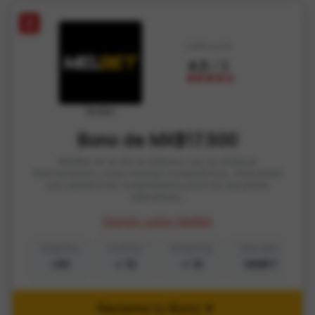
2
Calificación
4.5
/ 5
MelBet
Bono de MX$17.500
MelBet se la rifa en México con su licencia
internacional y unos momios competitivos, ofreciendo
una plataforma completísima para tus apuestas
deportivas.
Opinión sobre MelBet
Deportes
Cashout
Streaming
Dep. Mín.
+50
Si
Si
MX$17
Reclama tu Bono