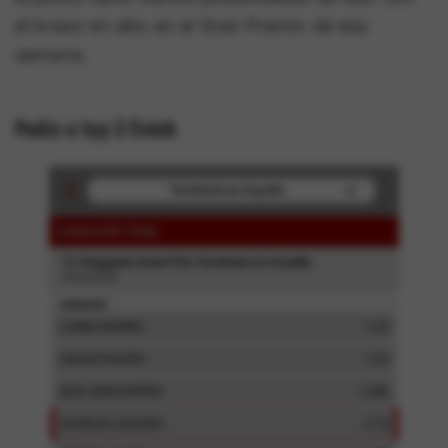
el brazo en alto en el Gran Premio de esa
semana.
Podio o top 3 finish