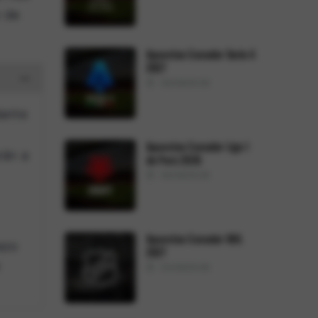
o de
Apuestas Ganador Serie A
2027
06/08/2026
lante
Apuestas Ganador Liga 1
rán a
de Perú 2026
06/08/2026
Apuestas Ganador NHL
azo
2027
05/08/2026