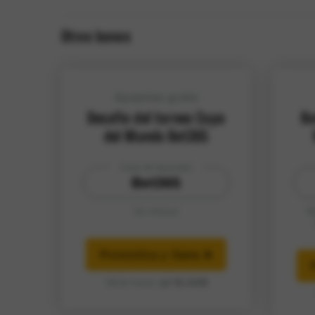
Otros bonos
Apuestas gratis
Desafío del torneo Copa
Bo
del Mundo Bet365
Casa de apuestas
Bet365
Sin rollover
Ro
Pronostica y Gana
Válido hasta:
Jul 19, 2026