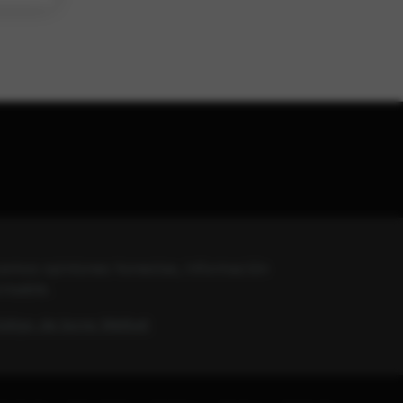
emos opiniones honestas, información
onsable.
digo de bono Melbet