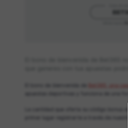
Casa de ap
BET3
Válido hasta:
Di
El bono de bienvenida de Bet365 no 
que generes con tus apuestas podrá
El bono de bienvenida de
Bet365, una cas
apuestas deportivas y funciona de una for
La cantidad que oferta su código bonus 
primer lugar registrarte a través de nues