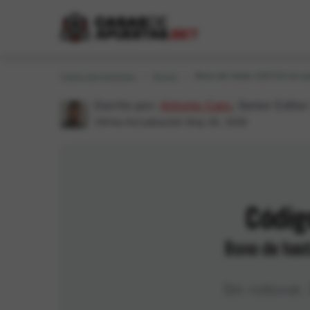
Casas de Apuestas
»
Bonos
»
Bono de hasta USD100 en ap
Escrito por:
Antonio Caro
, Senior Edito
Última Actualización May 26, 2026
Códig
Bono de hast
Sin rollove