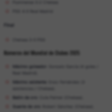
Fluminense 0-2 Chelsea
PSG 4-0 Real Madrid
Final
Chelsea 3-0 PSG
Números del Mundial de Clubes 2025
Máximo goleador
: Gonzalo García (4 goles /
Real Madrid).
Máximo asistente
: Enzo Fernández (3
asistencias / Chelsea).
Balón de oro
: Cole Palmer (Chelsea).
Guante de oro
: Robert Sánchez (Chelsea).