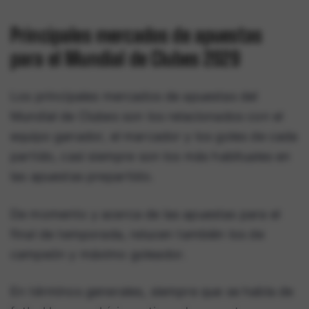
Principales mercados de apuestas
para el Mundial de Clubes 2029
Los principales mercados de apuestas del
Mundial de Clubes son los relacionados con el
equipo ganador, el marcador y los goles de cada
partido, casi siempre son los más habituales en
las apuestas prepartido.
De momento y acerca de las apuestas para el
final de temporada, relucen también los de
campeón y máximo goleador.
En términos generales, siempre que se habla de