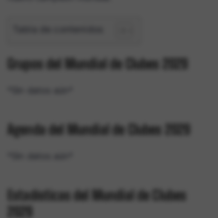
Tabla de contenidos
Grupos del Mundial de Clubes 2029
*Sin datos aún*
Agenda del Mundial de Clubes 2029
*Sin datos aún*
Estadísticas del Mundial de Clubes
2029