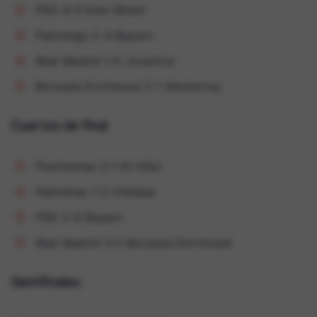
PSG 4-0 Inter Miami
Flamengo 2-4 Bayern
Real Madrid 1-0 Juventus
Borussia Dortmund 2-1 Monterrey
Cuartos de final
Fluminense 2-1 Al-Hilal
Palmeiras 1-2 Chelsea
PSG 2-0 Bayern
Real Madrid 3-2 Borussia Dortmund
Semifinales