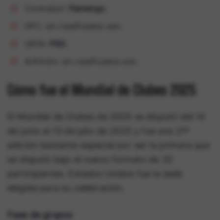
Conmebol:
Flamengo
.
OFC: sin clasificados aún.
UEFA:
PSG
.
Anfitrión: sin clasificados aún.
Cómo fue el Mundial de Clubes 2025
El Mundial de Clubes de 2025 se disputó del 14
de junio al 13 de julio de 2025 y fue una 21ª
edición bastante especial por ser la primera que
se disputó bajo el nuevo formato de 32
participantes. Estados Unidos fue la sede
elegida para su celebración.
Fase de grupos