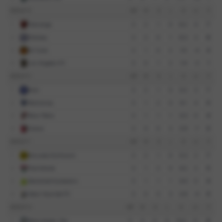
GROUP D
MP
W
D
L
G
+/-
P
1
Flamengo
3
2
1
0
6:2
4
7
2
Chelsea
3
2
0
1
6:3
3
6
3
ES Tunis
3
1
0
2
1:5
-4
3
4
Los Angeles FC
3
0
1
2
1:4
-3
1
GROUP E
MP
W
D
L
G
+/-
P
1
Inter
3
2
1
0
5:2
3
7
2
Monterrey
3
1
2
0
5:1
4
5
3
River Plate
3
1
1
1
3:3
0
4
4
Urawa
3
0
0
3
2:9
-7
0
GROUP F
MP
W
D
L
G
+/-
P
1
Borussia Dortmund
3
2
1
0
5:3
2
7
2
Fluminense
3
1
2
0
4:2
2
5
3
Mamelodi Sundowns
3
1
1
1
4:4
0
4
4
Ulsan Hyundai FC
3
0
0
3
2:6
-4
0
GROUP G
MP
W
D
L
G
+/-
P
1
Manchester City
3
3
0
0
13:2
11
9