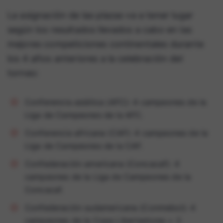
La asignación de las plazas va a tener lugar
según los resultados llevados a cabo en las
mejores competiciones continentales durante
los 4 años anteriores a la celebración del
torneo:
Conferencia asiática (AFC): 4 campeones de la
Liga de Campeones de la AFC.
Conferencia africana (CAF): 4 campeones de la
Liga de Campeones de la CAF.
Confederación americana (Concacaf): 4
campeones de la Liga de Campeones de la
Concacaf.
Confederación sudamericana (Conmebol): 4
campeones de la Copa Libertadores + 2