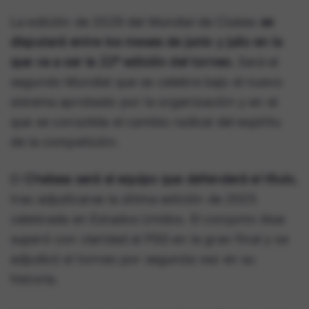
La edición de 2029 del Mundial de Clubes
se
disputará entre los meses de junio y julio en la
que
va a ser la 22ª edición del torneo.
Será el
segundo Mundial que se celebre bajo el nuevo
sistema aprobado por la organización y en el
que se consolida el cambio radical del espíritu
de la competición.
El
Chelsea será el equipo que defenderá el título
,
tras adjudicarse la última edición de 2025
celebrada en Estados Unidos. El conjunto blue
superó con claridad al PSG en la gran final y se
adjudicó el torneo por segunda vez en su
historia.