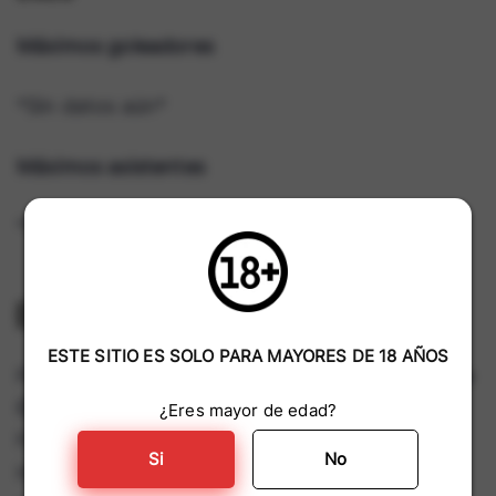
Máximos goleadores
*Sin datos aún*
Máximos asistentes
*Sin datos aún*
El Mundial de Clubes
ESTE SITIO ES SOLO PARA MAYORES DE 18 AÑOS
Para encontrar
los antecedentes del Mundial de
Clubes nos tenemos que marchar hasta 1950
.
¿Eres mayor de edad?
Fue entonces cuando se creó la Copa
Si
No
Internacional de Río, la que es considerada