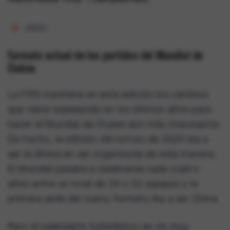
2023
Formato actual de los partidos del Mundial de
Clubes
La FIFA mantiene en esta edición los cambios
que viene sopesando en los últimos años para
hacer el Mundial de Clubes aún más interesante.
De hecho, la edición del torneo de 2020 iba a
ser la última en ser organizada de esta manera.
El Mundial pasaba a celebrarse cada cuatro
años entre un total de 24 o 32 equipos y la
primera sede del nuevo formato iba a ser China.
Pero el calendario futbolístico se vio muy