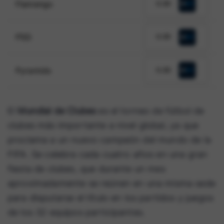
Flamengo
0.00
PSG
0.00
Pyramids
0.00
El
Mundial de Clubes
es el torneo de fútbol de
clubes más importante a nivel global, ya que
proclama a un nuevo campeón del mundo de la
FIFA. Se celebra cada cuatro años en una gran
fiesta de clubes, que durante un mes
aproximadamente se reúnen en una misma sede
para disputarse el título en los partidos y juegos
de los 32 equipos participantes.