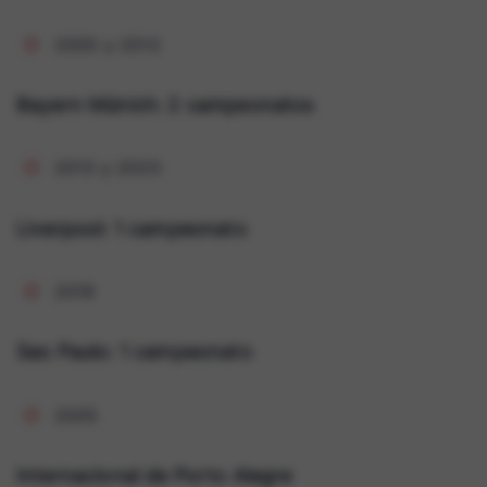
2000 y 2012
Bayern Múnich: 2 campeonatos
2013 y 2020
Liverpool: 1 campeonato
2019
Sao Paulo: 1 campeonato
2005
Internacional de Porto Alegre