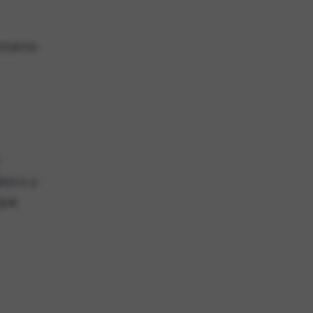
nterno
o
éxico y
que