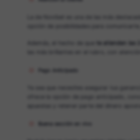
La de Novibet es una de las más destaca
opción de posibilidades para comunicarte
Además, el hecho de que
te atienden las 2
las más brillantes en el rubro, con atenc
Pago Anticipado
Ya sea que necesites asegurar tus gananc
ofrece la opción de pago anticipado, con
apuestas y retener parte del dinero apos
Buena sección en vivo