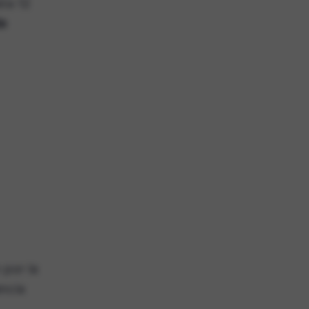
ta 12
e
 por la
encia