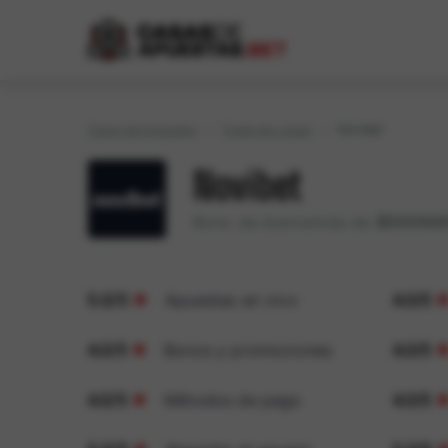
Casas de Apuestas
»
Todas las casas
»
Novibet
Novibet
Bono de bienvenida de
$5000M
5.0/5
Apuestas en vivo
4.0/5
4.0/5
Bonos y promociones
4.0/5
4.0/5
Métodos de pago
4.0/5