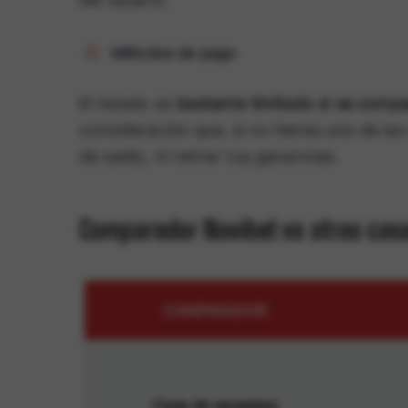
Métodos de pago
El listado es
bastante limitado si se comp
consideración que, si no tienes una de las
de saldo, ni retirar tus ganancias.
Comparador Novibet vs otras cas
COMPARADOR
Casa de apuestas