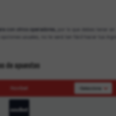
ara con otros operadores,
por lo que debes tener en
 opciones usuales, no te será tan fácil hacer tus ing
as de apuestas
Novibet