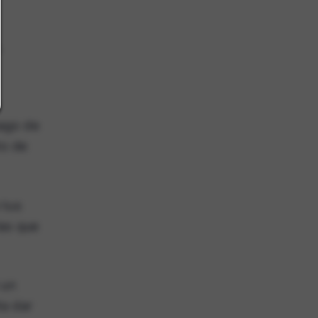
Preguntas frecuentes
,
pago de
to de
 tus
las que
 un
ta dar