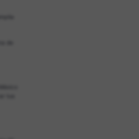
mplia
na de
 México
ar tus