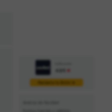
Calificación
4.3/5
Reclama tu Bono
Acerca de Novibet
Puntos fuertes y débiles