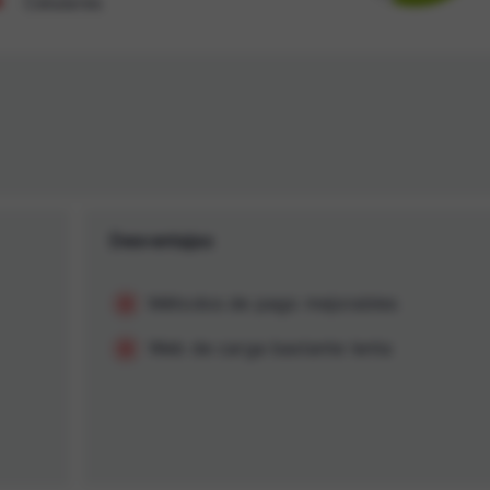
Celulares
Desventajas
Métodos de pago mejorables
Web de carga bastante lenta