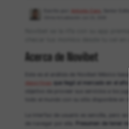
Escrito por:
Antonio Caro
, Senior Edi
Última Actualización Jun 23, 2026
Novibet se la rifa con su app premi
checar tus momios desde tu cel en 
Acerca de Novibet
Este es el análisis de Novibet México bas
deportivas
que llegó al mercado en el añ
objetivo de proveer sus servicios a los j
todo el mundo con su sitio disponible en in
La interfaz de usuario es sencilla, pero s
de navegar por ella.
Presumen de tener mu