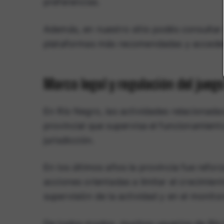
preferencias.
Además, en nuestro sitio podés consultar
plataformas más recomendadas y acceder 
Marco legal y regulación del jueg
En Río Negro, las actividades relacionad
provincial que supervisa el funcionamiento
jurisdicción.
En los últimos años la provincia fue ref
acciones orientadas a limitar el crecimien
supervisión de la actividad y en el monito
De todos modos, muchos usuarios de Río N