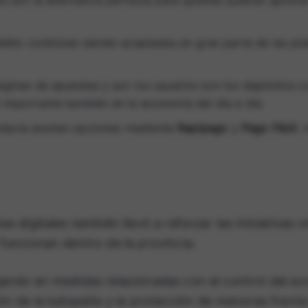
édito continúan siendo aceptadas en gran parte de las pla
ginas de apuestas y por los usuarios son los depósitos c
 importante también en la economía del día a día.
 todavía existen opciones mediante
Rapipago
y
Pago Fácil
, 
s digitales también llevó a reforzar las iniciativas v
 funcionan dentro de la provincia.
ando en medidas relacionadas con el control del acce
ión de la ludopatía y la protección de menores frent