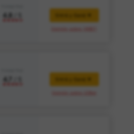
Puntaje final
4.8
/ 5
Entrá y Ganá
Opinión sobre 1XBET
Puntaje final
4.7
/ 5
Entrá y Ganá
Opinión sobre 22Bet