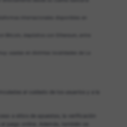
taformas internacionales disponibles en
on Bitcoin, depósitos con Ethereum, entre
muy usadas en distintas localidades de La
inculadas al cuidado de los usuarios y a la
so a sitios de apuestas, la verificación
e al juego online. Además, también se