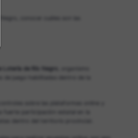
 Negro, conocer cuáles son las
de Lotería de Río Negro
, organismo
s de juego habilitadas dentro de la
ontroles sobre las plataformas online y
 fuerte participación estatal en la
as dentro del territorio provincial.
es para realizar apuestas online, por eso