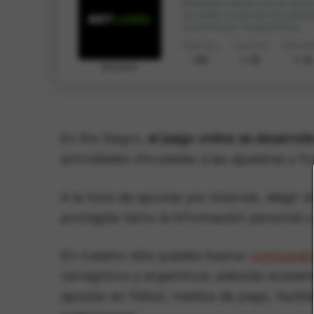
Betlabel cuenta con la licen
accedés a una de las plata
sumamente competitivas.
Deportes
Cashout
Stream
+50
Si
Si
Betlabel
En Río Negro,
el juego online se desarroll
actividades vinculadas a las apuestas y fo
A la hora de apostar por internet, elegir 
protegida tanto la información personal c
En nuestro sitio puedes buscar
comparati
rionegrinos y argentinos; además revisa
apostar en fútbol, medios de pago, facili