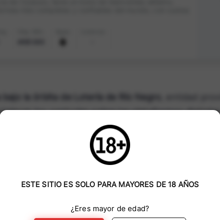
cia de Curacao, tiene un bono de bienvenida altísimo,
formas más completas y confiables del mundo, con cuotas
ing
Dep. Mín.
Apps
Licencia
AR$1.500
-
a bajo la órbita de Lotería de Río Negro
, entidad prov
rtalecer los controles sobre las plataformas digitale
sitios confiables y evitar plataformas no autorizadas
omo las operaciones de depósito y retiro.
vas entre casas de apuestas
detalladas de las plataf
ESTE SITIO ES SOLO PARA MAYORES DE 18 AÑOS
mos cuestiones importantes como promociones de bi
dad de uso y tiempos de cobro para que puedas encon
¿Eres mayor de edad?