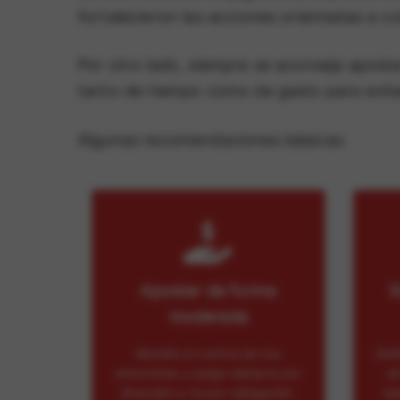
fortalecieron las acciones orientadas a c
Por otro lado, siempre se aconseja aposta
tanto de tiempo como de gasto para evit
Algunas recomendaciones básicas:
Apostar de forma
E
moderada
Mantén el control de tus
Defi
emociones y juega siempre por
si
diversión y no por obligación.
bá