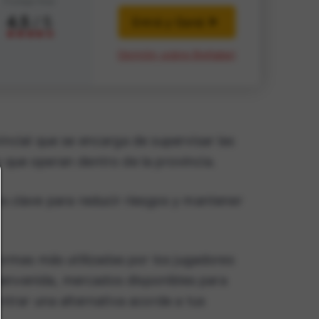
Puntaje final
4.5
/ 5
Entrá y Ganá
Opinión sobre Betlabel
incial que se encarga de supervisar las
s que operan dentro de la provincia.
 es clave para reducir riesgos y mantener
ormas más utilizadas por los jugadores
envenida, mercados disponibles para
trar una alternativa acorde a tus