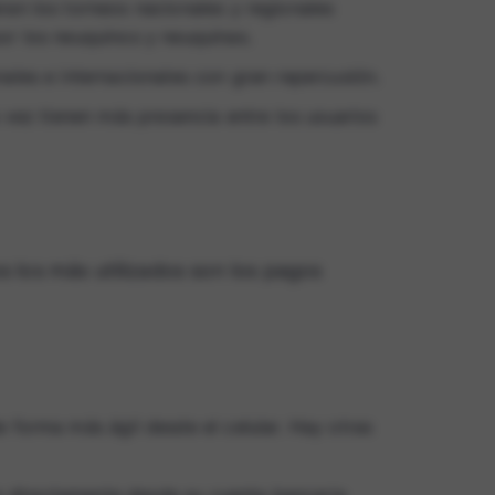
an los torneos nacionales y regionales
or los neuquinos y neuquinas.
ales e internacionales con gran repercusión.
 vez tienen más presencia entre los usuarios
 los más utilizados son los pagos
 forma más ágil desde el celular. Hay otras
ar directamente desde su cuenta bancaria