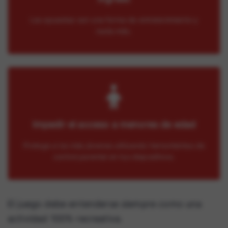
Las apuestas son una forma de entretenimiento y
nada más.
Impedir el acceso a menores de edad
Protege a los más jóvenes utilizando herramientas de
control parental en tus dispositivos.
El juego debe entenderse siempre como una
actividad 100% recreativa.