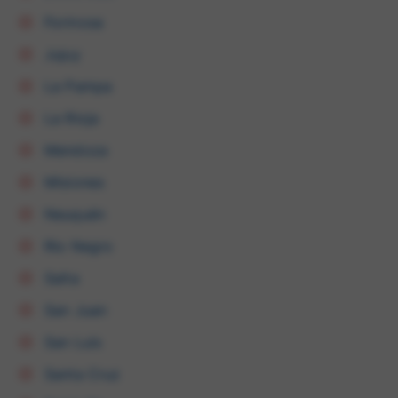
Formosa
Jujuy
La Pampa
La Rioja
Mendoza
Misiones
Neuquén
Rio Negro
Salta
San Juan
San Luis
Santa Cruz