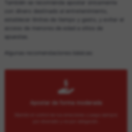
También se recomienda apostar únicamente
con dinero destinado al entretenimiento,
establecer límites de tiempo y gasto, y evitar el
acceso de menores de edad a sitios de
apuestas.
Algunas recomendaciones básicas:
Apostar de forma moderada
Mantén el control de tus emociones y juega siempre
por diversión y no por obligación.