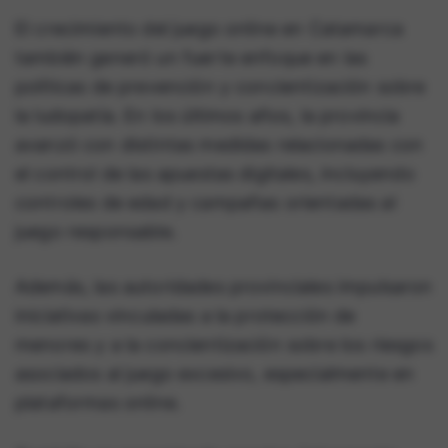
El crecimiento del juego online en Catamarca
también generó un fuerte enfoque en las
políticas de prevención y concientización sobre
la ludopatía. En los últimos años, la provincia
avanzó con distintas medidas relacionadas con
el control de las apuestas digitales, incluyendo
controles de edad y campañas orientadas al
juego responsable.
Además, las autoridades provinciales impulsaron
iniciativas vinculadas a la protección de
menores y a la concientización sobre los riesgos
asociados al juego excesivo, especialmente en
plataformas online.