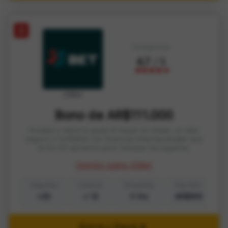
2
Puntaje final
4.7
/ 5
22Bet
Bono de AR$111.000
Fondeá y retirá tu guita al toque en 22bet, un sitio
seguro y confiable con licencias internacionales que
te da mil opciones para manejar tus jugadas.
Opinión sobre 22Bet
Deportes
Cashout
Streaming
Dep. Mín.
+30
Si
No
AR$900
Entrá y Ganá