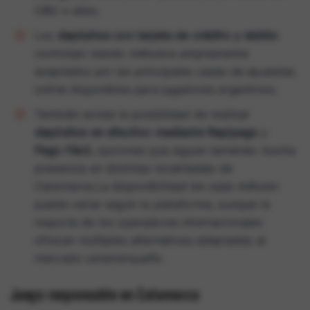
CBU o alias.
Los
depósitos con tarjeta de crédito y debito
continúan siendo métodos ampliamente
aceptados por las principales casas de apuestas
online disponibles para jugadores argentinos.
También existe la posibilidad de realizar
depósitos en efectivo mediante
Rapipago
y
Pago Fácil,
opciones que siguen teniendo mucha
presencia en distintas localidades de
Catamarca.La disponibilidad de cada método
puede variar según la plataforma, aunque la
mayoría de los operadores internacionales
ofrecen múltiples alternativas adaptadas al
mercado catamarqueño.
Juego responsable en Catamarca