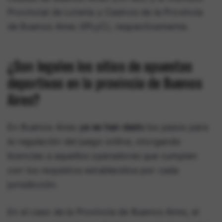
Provincial de Lotería y Casinos de la Provincia
de Buenos Aires (IPLyC), respectivamente.
¿Son legales los sitios de apuestas
deportivas en la provincia de Buenos
Aires?
En Buenos Aires
ya se han dado
los pasos para
la regulación del juego online, otorgando
licencias a aquellos operadores que cumplen
con los requisitos establecidos por cada
jurisdicción.
En el caso de la Provincia de Buenos Aires, el