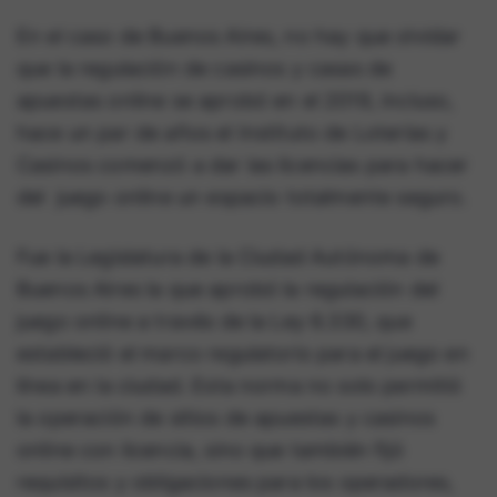
En el caso de Buenos Aires, no hay que olvidar
que la regulación de casinos y casas de
apuestas online se aprobó en el 2019, incluso,
hace un par de años el Instituto de Loterías y
Casinos comenzó a dar las licencias para hacer
del juego online un espacio totalmente seguro.
Fue la Legislatura de la Ciudad Autónoma de
Buenos Aires la que aprobó la regulación del
juego online a través de la Ley 6.330, que
estableció el marco regulatorio para el juego en
línea en la ciudad. Esta norma no solo permitió
la operación de sitios de apuestas y casinos
online con licencia, sino que también fijó
requisitos y obligaciones para los operadores,