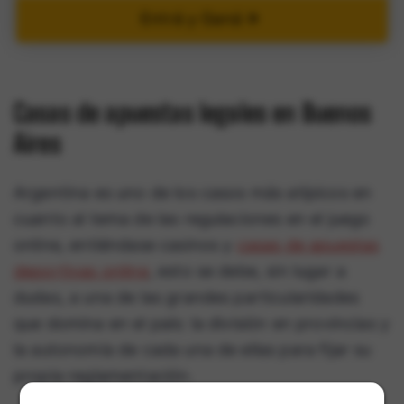
Entrá y Ganá
Casas de apuestas legales en Buenos
Aires
Argentina es uno de los casos más atípicos en
cuanto al tema de las regulaciones en el juego
online, entiéndase casinos y
casas de apuestas
deportivas online
, esto se debe, sin lugar a
dudas, a una de las grandes particularidades
que domina en el país: la división en provincias y
la autonomía de cada una de ellas para fijar su
propia reglamentación.