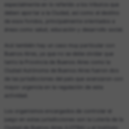
especialmente en lo referido a los tributos que
deben aportar a la Ciudad, así como el destino
de esos fondos, principalmente orientados a
áreas como salud, educación y desarrollo social.
Acá también hay un caso muy particular con
Buenos Aires, ya que no se debe olvidar que
tanto la Provincia de Buenos Aires como la
Ciudad Autónoma de Buenos Aires fueron dos
de las jurisdicciones del país que avanzaron con
mayor urgencia en la regulación de esta
actividad.
Los organismos encargados de controlar el
juego en estas jurisdicciones son la Lotería de la
Ciudad de Buenos Aires (LOTBA) y el Instituto