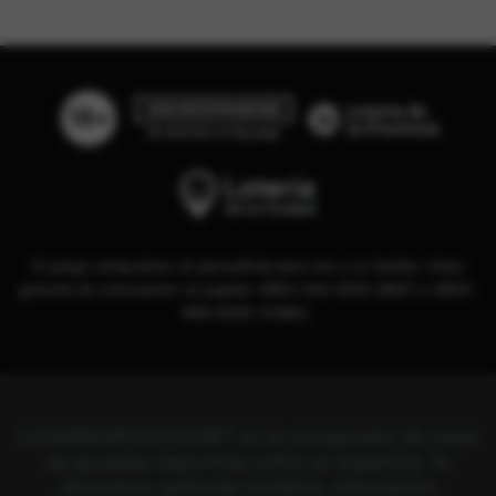
18+
El juego compulsivo es perjudicial para vos y tu familia. Línea
gratuita de orientación al jugador 0800-444-4000 (BAP) o 0800-
666-6006 (CABA).
CASASDEAPUESTAS.BET es un comparador de casas
de apuestas deportivas online en Argentina. Te
ofrecemos opiniones honestas, información