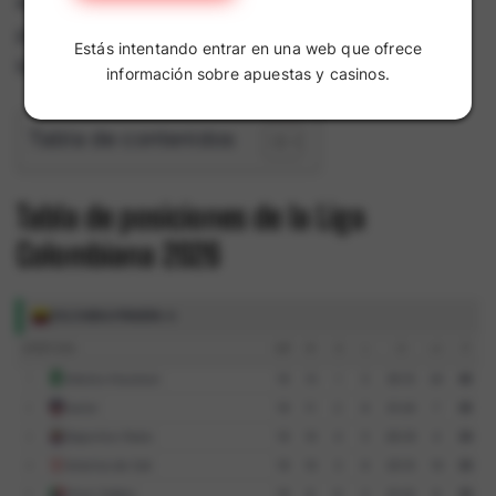
estadísticas (así como pronósticos y consejos)
para elegir momios en tus apuestas del
Estás intentando entrar en una web que ofrece
balompié de Colombia.
información sobre apuestas y casinos.
Tabla de contenidos
Tabla de posiciones de la Liga
Colombiana 2026
COLOMBIA:
PRIMERA A
APERTURA
MP
W
D
L
G
+/-
P
1
Atletico Nacional
19
13
1
5
35:15
20
40
2
Junior
19
11
2
6
31:24
7
35
3
Deportivo Pasto
19
10
4
5
29:25
4
34
4
America de Cali
19
10
3
6
25:15
10
33
5
Once Caldas
19
8
9
2
31:22
9
33