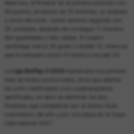
Apertura, al finalizar en la primera posición con
40 puntos, producto de 13 victorias, un empate
y cinco derrotas. Junior terminó segundo con
35 unidades, después de conseguir 11 triunfos,
dos igualdades y seis caídas. El cuadro
verdolaga marcó 35 goles y recibió 15, mientras
que el campeón anotó 31 tantos y encajó 24.
La
Liga BetPlay II-2026
mantendrá una primera
fase de todos contra todos, de la que saldrán
los ocho clasificados a los cuadrangulares
semifinales, en ellos se definirán los dos
finalistas que competirán por el último título
colombiano del año y por una plaza en la Copa
Libertadores 2027.