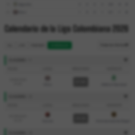
19
Jaguares
3
0
0
3
0:6
-6
0
20
Chico
1
0
0
1
0:7
-7
0
Calendario de la Liga Colombiana 2026
▼
Todas las fechas
ALL
LIVE
FINISHED
SCHEDULED
CLAUSURA - 1
▼
FECHA
LOCAL
RESULTADO
VISITANTE
10/09/2026
01:00
01:00
Chico
Atletico Nacional
CLAUSURA - 2
▼
FECHA
LOCAL
RESULTADO
VISITANTE
02/09/2026
23:20
23:20
Cucuta
Internacional de Bogota
CLAUSURA - 3
▼