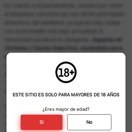
En cuanto a la permanencia, la lucha por evitar
el descenso volverá a ser uno de los principales
atractivos del semestre, ya que los dos clubes
con el promedio más bajo al finalizar la
temporada perderán la categoría.
Jaguares de
Córdoba y Cúcuta Deportivo, ascendidos para
la campaña 2026
después de conquistar los
torneos de la Primera B durante 2025,
afrontarán esta segunda parte del año con el
objetivo de consolidarse en la máxima división
del fútbol colombiano.
ESTE SITIO ES SOLO PARA MAYORES DE 18 AÑOS
Si te gusta
apostar en los partidos de futbol
¿Eres mayor de edad?
correspondientes a la Liga Dimayor, a
Si
No
continuación, encontrarás información y