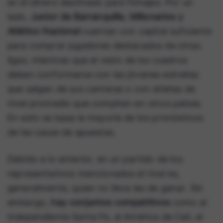
en el dinero destinado para fichajes. Por un
FECHA
LOCAL
RESULTADO
VISITANTE
lado,
Junior de Barranquilla
,
Millonarios y
18/09/2026
21:00
Atlético Nacional
cuentan con capital suficiente
21:00
Águilas Doradas
Deportivo Pereira
para comprar jugadores destacados de otras
19/09/2026
01:10
ligas, mientras que el resto de los cuadros
01:10
Independiente Medellin
Jaguares
deben conformarse con las jóvenes estrellas
19/09/2026
19:00
que salgan de sus canteras o con atletas de
19:00
Deportivo Pasto
Once Caldas
nivel promedio que compitan en otros países.
19/09/2026
21:05
En esto se basa la mayoría de los pronósticos
21:05
Alianza Valledupar
Santa Fe
de las casas de apuestas.
19/09/2026
23:10
23:10
Deportivo Cali
Cucuta
Debido a lo anterior, en un partido de los
20/09/2026
01:15
representativos mencionados el rival es,
01:15
Millonarios
Chico
generalmente, quien no lleva las de ganar. Sin
20/09/2026
19:00
embargo,
hay conjuntos competitivos
como el
19:00
Fortaleza FC
Junior
Independiente Santa Fe, el América de Cali, el
20/09/2026