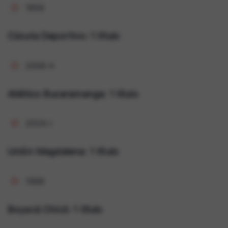
1956
CLAUSURA - 17
▼
FECHA
LOCAL
RESULTADO
VISITANTE
Cúcuta Deportivo: 1 título
27/10/2026
01:00
01:00
Millonarios
America de Cali
2006-II
29/10/2026
21:00
21:00
Águilas Doradas
Fortaleza FC
Atlético Bucaramanga: 1 título
29/10/2026
23:15
23:15
Deportivo Pereira
Deportes Tolima
2024-I
30/10/2026
01:20
01:20
Internacional de Bogota
Once Caldas
Unión Magdalena: 1 título
30/10/2026
23:15
23:15
Independiente Medellin
Alianza Valledupar
1968
31/10/2026
01:20
01:20
Deportivo Cali
Chico
Boyacá Chicó: 1 título
31/10/2026
21:00
21:00
Cucuta
Santa Fe