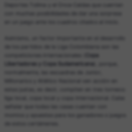
21:05
21:05
Deportes Tolima y el Once Caldas que cuentan
Bucaramanga
Internacional de Bogota
con muchas posibilidades de dar una sorpresa
20/09/2026
23:10
23:10
en un juego ante los cuadros citados al inicio.
Deportes Tolima
America de Cali
21/09/2026
01:15
Asimismo, un factor importante en el desarrollo
01:15
Llaneros
Atletico Nacional
de los partidos de la Liga Colombiana son las
CLAUSURA - 12
▼
competiciones internacionales (
Copa
FECHA
LOCAL
RESULTADO
VISITANTE
Libertadores y Copa Sudamericana
), porque,
23/09/2026
01:00
normalmente, las escuadras de Junior,
01:00
Santa Fe
Deportivo Cali
Millonarios y Atlético Nacional ven acción en
23/09/2026
23:25
estas justas, es decir, compiten en tres torneos:
23:25
America de Cali
Águilas Doradas
liga local, copa local y copa internacional. Cabe
24/09/2026
01:30
señalar que todas las casas cuentan con
01:30
Atletico Nacional
Millonarios
momios y apuestas para los ganadores o juegos
25/09/2026
23:10
de estos certámenes.
23:10
Chico
Deportivo Pasto