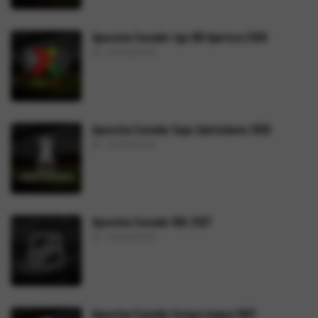
Apuestas Ganador Liga MX Apertura 2026
05/08/2026
Apuestas Ganador Copa Libertadores 2026
05/08/2026
Apuestas Ganador NHL 2027
05/08/2026
Apuestas Ganador Europa League 2027