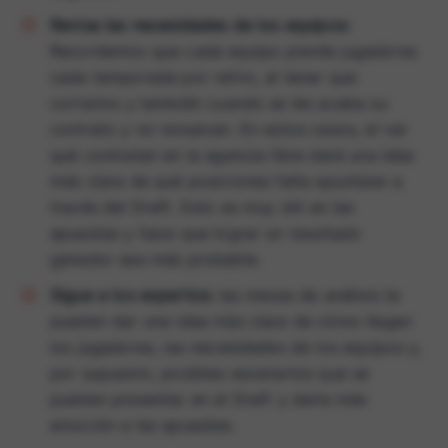
Revisa las necesidades de los equipos:
Recordemos que cada equipo pierde jugadores
cada temporada por retiro, al tener que
cortarlos y también cuando se les acaba su
contrato y no renuevan. En estos casos, el ver
qué contratan en la agencia libre dará una idea
más clara de qué posiciones falta apuntalar a
través del Draft. Esto es muy útil en las
apuestas y hace que lograr un resultado
ganador sea más probable.
Sigue a los expertos:
las mesas de análisis te
pueden dar una idea más clara de cómo llegan
los jugadores, las necesidades de los equipos y,
por supuesto, posibles escenarios que se
pueden presentar en el Draft y darle más
emoción a las apuestas.