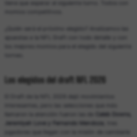
tiene que esperar al siguiente turno. Todos con
momios competitivos.
¿Quién será el próximo elegido? Analizamos las
apuestas a la NFL Draft con todo detalle y con
los mejores momios para el elegido del siguiente
torneo.
Los elegidos del draft NFL 2026
El Draft de la NFL 2026 dejó movimientos
interesantes, pero las selecciones que más
llamaron la atención fueron las de
Caleb Downs,
Jeremiyah Love y Fernando Mendoza
, tres
jugadores que llegan con la misión de cambiarle