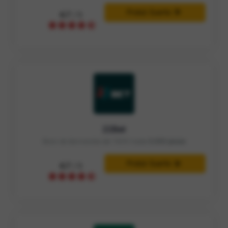
Probá Suerte
4.7
/ 5
22Bet
Bono de bienvenida del 100% hasta
5.000 pesos
Probá Suerte
4.7
/ 5