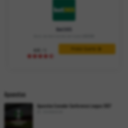
Bet365
Bono de bienvenida de hasta
USD30
Probá Suerte
4.6
/ 5
Apuestas
Apuestas Ganador Conference League 2027
05/08/2026