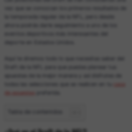
vez que se conozcan los primeros resultados de
la temporada regular de la NFL, pero desde
ahora podrás darle seguimiento a uno de los
eventos deportivos más interesantes del
deporte en Estados Unidos.
Aquí te diremos todo lo que necesitas saber del
Draft de la NFL para que puedas planear tus
apuestas de la mejor manera y así disfrutes de
todas las selecciones que se realicen en tu
casa
de apuestas
preferida.
Tabla de contenidos