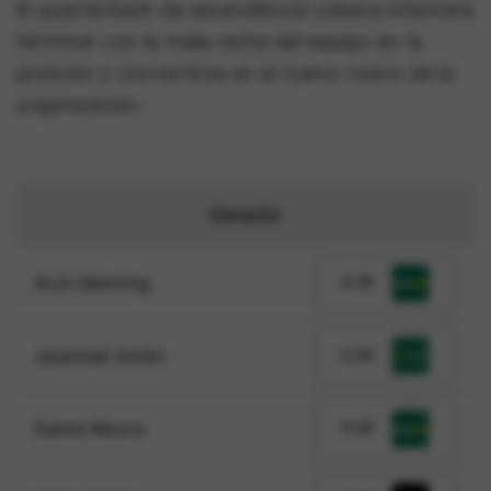
El quarterback de ascendencia cubana intentará
terminar con la mala racha del equipo en la
posición y convertirse en el nuevo rostro de la
organización.
Ganador
Arch Manning
0.00
Jeremiah Smith
0.00
Dante Moore
0.00