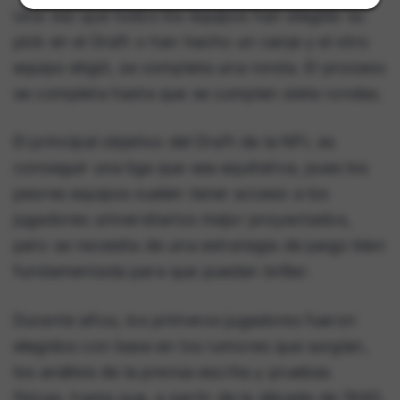
Una vez que todos los equipos han elegido su
pick en el Draft o han hecho un canje y el otro
equipo eligió, se completa una ronda. El proceso
se completa hasta que se cumplen siete rondas.
El principal objetivo del Draft de la NFL es
conseguir una liga que sea equitativa, pues los
peores equipos suelen tener acceso a los
jugadores universitarios mejor proyectados,
pero se necesita de una estrategia de juego bien
fundamentada para que puedan brillar.
Durante años, los primeros jugadores fueron
elegidos con base en los rumores que surgían,
los análisis de la prensa escrita y pruebas
físicas, hasta que, a partir de la década de 1940,