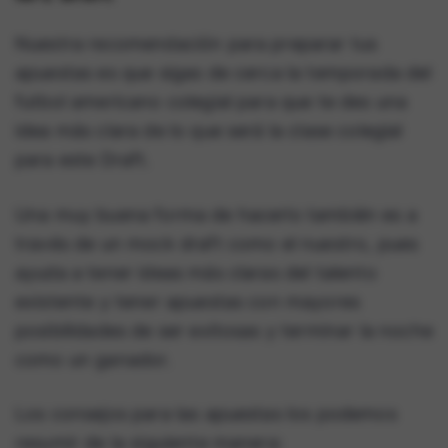
Nuestra recomendación para preparar tus
apuestas es que sigas de cerca la temporada del
futbol americano colegial para que te des una
idea más clara de lo que será la clase colegial
para este Draft.
Una muy buena forma de hacerlo también es a
través de un mock draft como el nuestro, pues
ayuda a tener ideas más claras del talento
existente y tener apuestas con mayores
posibilidades de ser exitosas y terminar la noche
como un ganador.
Los consejos para las apuestas los podemos
resumir de la siguiente manera: