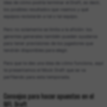
idea de cómo podría terminar el Draft, es decir,
los posibles resultados que veamos y qué
equipos reclutarán a tal o tal equipo.
Pero no solamente se limita a la afición: los
gerentes generales también pueden ayudarse
para tener previsiones de los jugadores que
tendrán disponibles para elegir.
Para que te des una idea de cómo funciona, aquí
te presentamos el Mock Draft que se va
perfilando para esta temporada.
Consejos para hacer apuestas en el
NFL Draft