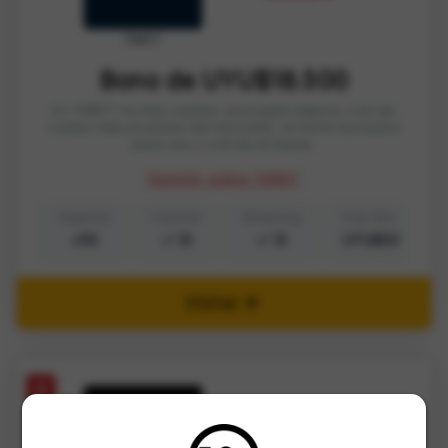
1XBET
Bono de UYU$18.500
En 1XBET no das vueltas: acá jugás seguro, con las
cuotas más picantes del mercado, un bono exclusivo
para vos y cobrás al toque.
Opinión sobre 1XBET
Deportes
Cashout
Streaming
Dep. Mín.
+50
Si
Si
UYU$50
Visitar
2
Puntuación general