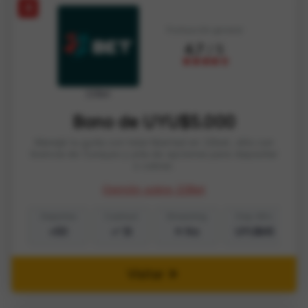
4
Puntuación general
4.7
/ 5
22Bet
Bono de UYU$5.000
Manejá tu guita con total libertad en 22bet, sitio con
licencia de Curaçao y pila de opciones para depositar
o cobrar.
Opinión sobre 22Bet
Deportes
Cashout
Streaming
Dep. Mín.
+50
Si
No
UYU$45
Visitar