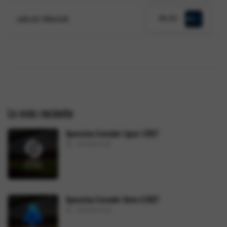
Jakub Mensík
35.00
Lo más reciente
Apuestas Ganador Ligue 1 2027
06/08/2026
Apuestas Ganador Serie A 2027
06/08/2026