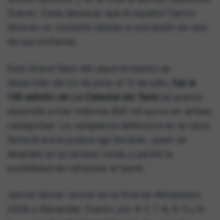
Zverev. Cabe destacar que el español Carlos
Alcaraz no compitió debido a una lesión en una
de sus muñecas.
Este Grand Slam del
deporte blanco
se
desarrolló del 22 de junio al 12 de julio;
fue la
139 edición de
La Catedral del Tenis
(el premio
ascendió a tres millones 600 mil euros en ambas
categorías). La campeona defensora en la rama
femenil era la polaca Iga Swiatek, quien se
despidió en la tercera ronda y perdió la
posibilidad de refrendar el laurel.
Jannik Sinner venció en la final de Wimbledon
2026 a Alexander Zverev, por 6-7, 7-6, 6-3 y 6-