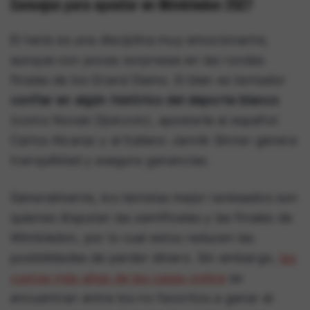
Consejos para apostar en Wimbledon 2027
El tenis es una disciplina muy emocionante,
aunque con pocas sorpresas en las rondas
finales de los Grand Slams. Si bien es tentador
confiar en algún histórico del
deporte blanco
(como Novak Djokovic), apostarle al español
Carlos Alcaraz y al italiano Jannik Sinner genera
tranquilidad y asegura ganancias.
Generalmente, los tenistas mejor rankeados son
quienes disputan las semifinales y las finales de
Wimbledon, por lo cual estos reducen las
posibilidades de perder dinero. Sin embargo,
las
cuotas más altas de las casas online
se
encuentran entre los no favoritos a ganar el