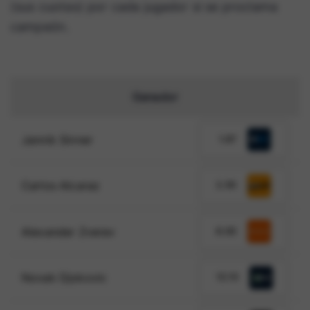
(sus cuotas) por cada jugador si se proclama
campeón.
Ganador
Jannik Sinner
1.67
Carlos Alcaraz
2.50
Alexander Zverev
8.00
Novak Djokovic
12.10