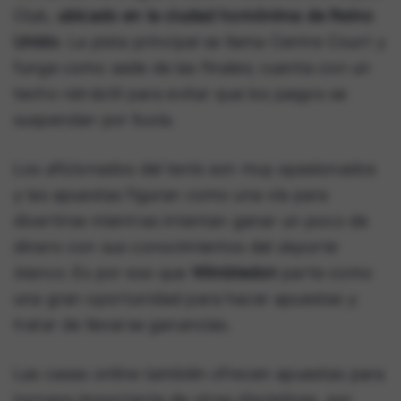
Club,
ubicado en la ciudad homónima de
Reino
Unido
. La pista principal se llama Centre Court y
funge como sede de las finales; cuenta con un
techo retráctil para evitar que los juegos se
suspendan por lluvia.
Los aficionados del tenis son muy apasionados
y las apuestas figuran como una vía para
divertirse mientras intentan ganar un poco de
dinero con sus conocimientos del
deporte
blanco
. Es por eso que
Wimbledon
parte como
una gran oportunidad para hacer apuestas y
tratar de llevarse ganancias.
Las casas online también ofrecen apuestas para
torneos importante de otras disciplinas, por