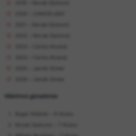
2019 – Novak Djokovic
2020 –
CANCELADO
2021 – Novak Djokovic
2022 – Novak Djokovic
2023 – Carlos Alcaraz
2024 – Carlos Alcaraz
2025 – Jannik Sinner
2026 – Jannik Sinner
Máximos ganadores
Roger Federer – 8 títulos
Novak Djokovic – 7 títulos
William Renshaw – 7 títulos