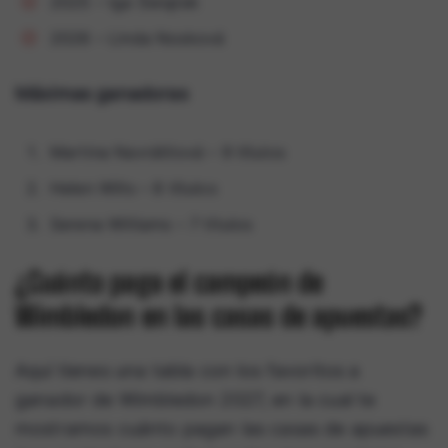
2025 – Iga Świątek
2026 – Linda Nosková
Máximas ganadoras
Martina Navrátilová – 9 títulos
Helen Wills – 8 títulos
Serena Williams – 7 títulos
¿Cuánto paga el campeón de
Wimbledon en las casas de apuestas?
Aquí tienes una tabla con los favoritos a
ganador de Wimbledon 2027, en la cual te
mostramos cuánto pagan las casas de apuestas