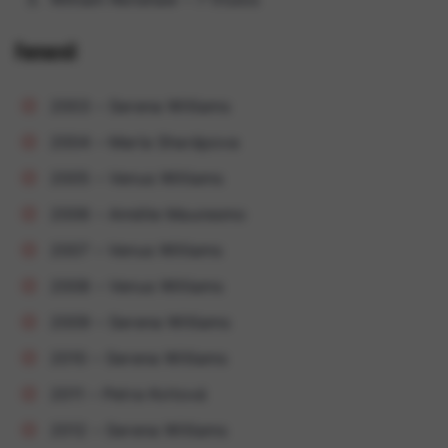
Femenil
2003 – Serena Williams
2004 – María Sharápova
2005 – Venus Williams
2006 – Amélie Mauresmo
2007 – Venus Williams
2008 – Venus Williams
2009 – Serena Williams
2010 – Serena Williams
2011 – Petra Kvitová
2012 – Serena Williams