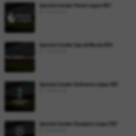
Apuestas Ganador Premier League 2027
05/08/2026
Apuestas Ganador Copa del Mundo 2030
05/08/2026
Apuestas Ganador Conference League 2027
05/08/2026
Apuestas Ganador Champions League 2027
05/08/2026