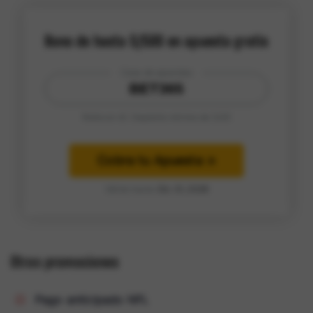
Bono de hasta S/500 en apuesta gratis
Casa de apuestas
BET365
Rollover x5. Depósito mínimo de S/25
Cobra tu Apuesta
Válido hasta:
Dic 31, 2026
Otras promociones
Pago anticipado NFL