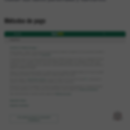
Métodos de pago