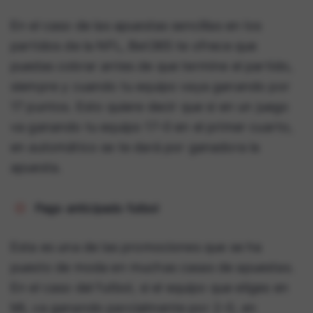
En el caso de las apuestas sencillas en los
partidos de la NFL, Bet365 te ofrece que
puedas cobrar antes de que termine el partido,
siempre y cuando tu equipo vaya ganando por
17 puntos. Esto quiere decir que si en un juego
va ganando tu equipo 17-0 en el primer cuarto,
en automático se te dará por ganadora la
apuesta.
Pago anticipado futbol
Esta es una de las promociones que se ha
puesto de moda en muchas casas de apuestas.
En el caso del futbol, si el equipo que eliges en
ML va ganando parcialmente por 2-0, en