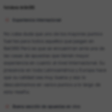
Fortalezas de Bet365
Experiencia internacional
No cabe duda que uno de los mayores puntos
fuertes para todos aquellos que juegan en
Bet365 Perú es que se encuentran ante una de
las casas de apuestas que tienen mayor
experiencia en cuanto al nivel internacional. Su
presencia en toda Latinoamérica y Europa hace
que su calidad sea muy buena y eso lo
descubriremos en varios puntos a lo largo de
esta reseña.
Buena sección de apuestas en vivo