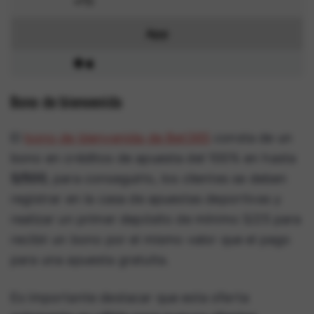
Si
App
Bono de bienvenida
El
bono de bienvenida de Bet365
consta de un
bono en créditos de apuesta del 100% en hasta
S/500
, para conseguirlo, los clientes se deben
registrar en la casa de apuestas deportivas y
realizar un primer depósito de mínimo S/25 para
recibir un bono por el mismo valor que el pago
para una apuesta gratuita.
Es importante destacar que esta oferta