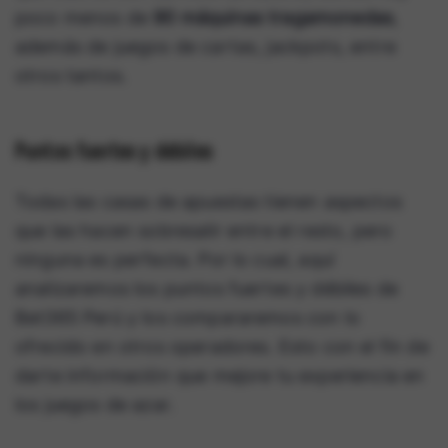
poco menos de
90 máquinas tragamonedas
,
además de juegos de cartas, jackpots, entre
otros tantos.
Puntos fuertes y débiles
Todas las casas de apuestas tienen aspectos
que las hacen sobresalir entre el resto, pero
ninguna es perfecta. Por lo cual, aquí
analizaremos los puntos fuertes y débiles de
Bet365 Perú y los compararemos con lo
ofrecido en otros operadores. Esto con el fin de
darte información que mejore tu experiencia en
los juegos de azar.