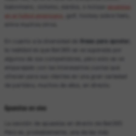
balonmano, ciclismo, dardos, o incluso
apuestas
en el futbol americano
, golf, hockey sobre hielo,
entre muchos otros.
En cuanto a la diversidad de
líneas para apostar
,
la realidad es que Bet365 se ve superada por
algunos de sus competidores, pero esto se ve
emparejado con las interesantes cuotas que
ofrecen para sus clientes en una gran variedad
de partidos, muchos de ellos, en directo.
Apuestas en vivo
La sección de apuestas en directo de Bet365
Perú es, probablemente, una de las más