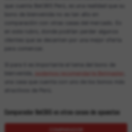
que cuenta Bet365 Perú, es una realidad que su
bono de bienvenida no es tan alto en
comparación con otras casas del mercado. Es
en este rubro, donde podrían perder algunos
clientes que se decanten por una mejor oferta
para comenzar.
Si para ti es importante el tema del bono de
bienvenida,
podemos recomendarte Betmaster
,
una casa que cuenta con uno de los bonos más
atractivos de Perú.
Comparador Bet365 vs otras casas de apuestas
COMPARADOR