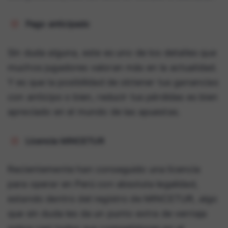
Pago anticipado
Sin duda alguna, este es uno de los detalles que
muchos jugadores valoran más en la actualidad.
Y es que la posibilidad de obtener tus ganancias
con anticipo o bien, reducir tus pérdidas es bien
apreciado en el mundo de las apuestas.
Licencia MINCETUR
Recientemente han conseguido una licencia
para operar en Perú con absoluta legalidad,
estando dentro del registro de MINCETUR, algo
que sin duda les da un punto extra de ventaja