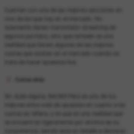
Cuentan con una de las mejores secciones en
vivo de las que hay en el mercado. No
solamente tienen transmisión streaming de
algunos partidos, sino que también es una
realidad que tienen algunas de las mejores
cuotas que existen en el mercado cuando se
trata de hacer apuestas live.
Cuotas altas
Sin duda alguna, Bet365 Perú es uno de los
mejores sitios web de apuestas en cuanto a las
cuotas se refiere, y es que es una realidad que
se encuentran ligeramente por encima de su
competencia, siendo este un detalle a destacar.