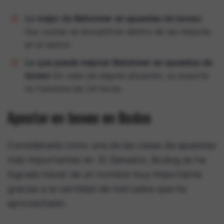
Lo mejor de Betwinner en apuestas de boxeo:
Sus cuotas se encuentran dentro de las mejores
en el sector.
Lo que puede mejorar Betwinner en apuestas de
boxeo:
En caso de alguna situación, su soporte
no funciona las 24 horas.
Apostar en boxeo en Bodos
Considerada como una de las casas de apuestas
más importantes en El Salvador, Bodog se ha
logrado hacer de un nombre muy importante
gracias a la cantidad de mercados que ha
aprovechado.