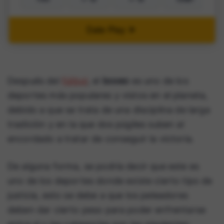
Dale Play
Después del
fútbol
, el
boxeo
es uno de los
deportes más populares y vistos en el planeta,
debido a que se trata de una disciplina de larga
tradición y en la que dos púgiles suben al
encordado a tratar de conseguir la victoria.
De alguna forma, se podría decir que este es
uno de los deportes donde existe cierto tipo de
justicia, esto se debe a que los peleadores
deben dar cierto peso para poder enfrentarse