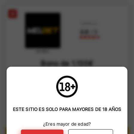
3
Veredicto
4.6
/ 5
MelBet
Bono de 1.155€
MelBet destaca en El Salvador con su licencia
internacional y unas cuotas competitivas, ofreciendo
una plataforma completísima para tus apuestas
deportivas.
Opinión sobre MelBet
ESTE SITIO ES SOLO PARA MAYORES DE 18 AÑOS
Deportes
Cashout
Streaming
Dep. Mín.
+50
Si
Si
€1
¿Eres mayor de edad?