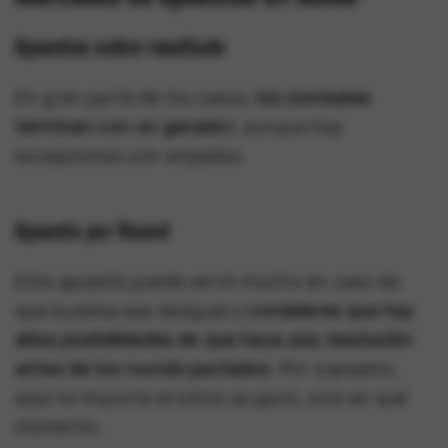
Apuestas sobre resultado
En gran parte de los casos,
los combates
terminan con un ganador
, aunque hay
excepciones con empates.
Apuesta por Round
Esta apuesta puede servir mucho en caso de
que la pelea sea desigual y
consideres que hay
altas posibilidades de que haya una resolución
antes de los rounds pactados
. Por supuesto,
aquí no importa el cómo se ganó, sino en qué
momento.