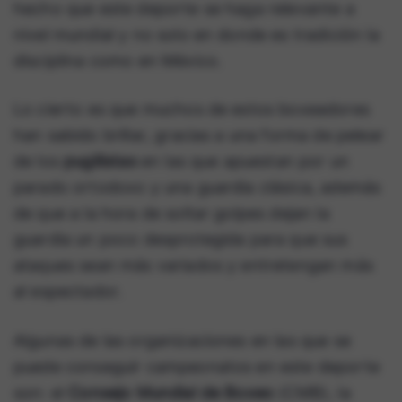
hecho que este deporte se haga relevante a
nivel mundial y no solo en donde es tradición la
disciplina como en México.
Lo cierto es que muchos de estos boxeadores
han sabido brillar, gracias a una forma de pelear
de los
pugilistas
en las que apuestan por un
parado ortodoxo y una guardia clásica, además
de que a la hora de soltar golpes dejan la
guardia un poco desprotegida para que sus
ataques sean más variados y entretengan más
al espectador.
Algunas de las organizaciones en las que se
puede conseguir campeonatos en este deporte
son: el
Consejo Mundial de Boxeo
(CMB), la