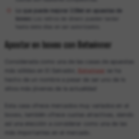
Lo que puede mejorar 22Bet en apuestas de
boxeo:
Los retiros de dinero pueden tardar
hasta siete días en ser autorizados.
Apostar en boxeo con Betwinner
Considerada como una de las casas de apuestas
más sólidas en El Salvador,
Betwineer
se ha
hecho de un nombre a pesar de ser uno de lo
sitios más jóvenes de la actualidad
Esta casa ofrece mercados muy variados en el
boxeo, también ofrece cuotas atractivas, siendo
así una elección a considerar como una de las
más importantes en el mercado.