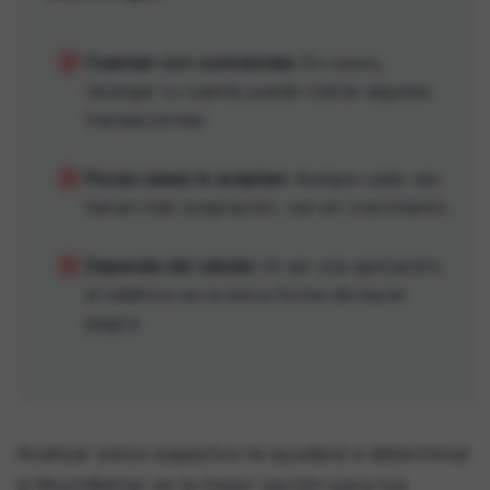
Cuentan con comisiones:
En casos,
recargar tu cuenta puede cobrar algunas
transacciones.
Pocas casas lo aceptan:
Aunque cada vez
tienen más aceptación, van en crecimiento.
Depende del celular:
Al ser una aplicación,
el teléfono es la única forma de hacer
pagos.
Analizar estos aspectos te ayudará a determinar
si MuchBetter es la mejor opción para tus