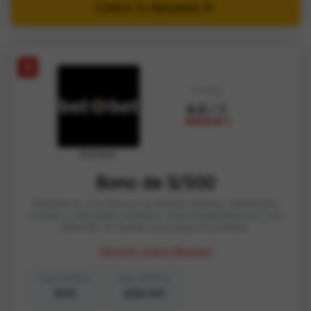
Cobra tu Apuesta
4
Puntaje
4.0
/ 5
Betobet
Bono de S/500
Betobet es una fija por su diseño distinto, tremendas
cuotas y mercados variados, todo respaldado por una
atención al cliente que juega en primera.
Opinión sobre Betobet
Dep. Mínimo
Dep. Máximo
S/42
S/20.561