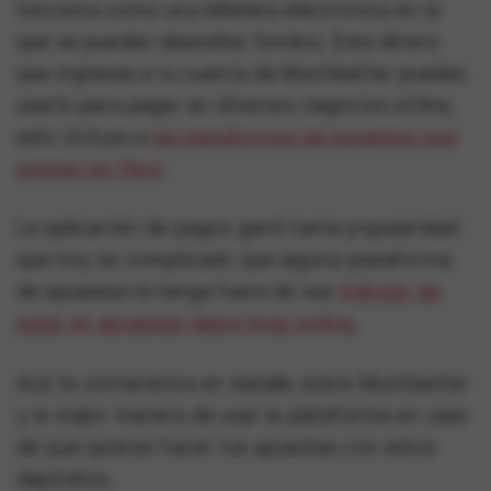
funciona como una billetera electrónica en la
que se pueden depositar fondos. Este dinero
que ingresas a tu cuenta de Muchbetter puedes
usarlo para pagar en diversos negocios online,
esto incluye a
las plataformas de apuestas que
existen en Perú
.
La aplicación de pagos ganó tanta popularidad
que hoy es complicado que alguna plataforma
de apuestas la tenga fuera de sus
método de
pago en apuestas deportivas online
,
Acá te contaremos en detalle sobre Muchbetter
y la mejor manera de usar la plataforma en caso
de que quieras hacer tus apuestas con estos
depósitos.