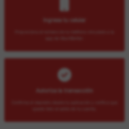
Ingresa tu celular
Proporciona el número de tu teléfono vinculado a la
app de MuchBetter.
Autoriza la transacción
Confirma el depósito desde tu aplicación y verifica que
quede listo el saldo de tu cuenta.