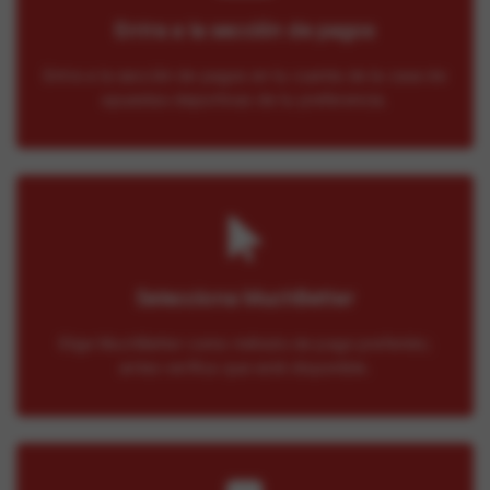
Entra a la sección de pagos
Entra a la sección de pagos en tu cuenta de la casa de
apuestas deportivas de tu preferencia.
Selecciona MuchBetter
Elige MuchBetter como método de pago preferido;
antes verifica que esté disponible.