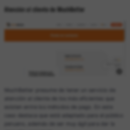
Atención al cliente de MuchBetter
MuchBetter presume de tener un servicio de
atención al cliente de los más eficientes que
existen entre los métodos de pago. En este
caso destaca que está adaptado para el público
peruano, además de ser muy ágil para dar la