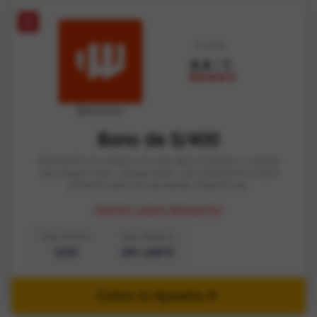
2
Puntaje
4.4
/ 5
Betwarrior
Bono de S/400
Betwarrior la rompe con una app bravaza y cuotas
que pagan bien, asegurando una plataforma móvil
potente para tus apuestas deportivas.
Opinión sobre Betwarrior
Dep. Mínimo
Dep. Máximo
S/30
SIN LIMITE
Cobra tu Apuesta