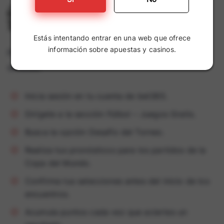
¿Cómo participar en el Desafío del
Torneo de la Copa del Mundo 26?
Estás intentando entrar en una web que ofrece
información sobre apuestas y casinos.
Participar en el Desafío del Torneo es bastante
sencillo:
Inicia sesión en tu cuenta de bet365.
Dirígete a la sección Fútbol – Juegos Gratis.
Busca la opción Desafío del Torneo.
Realiza tus pronósticos para los partidos de la
Copa del Mundo.
Confirma tus selecciones antes del inicio de los
encuentros.
Acumula puntos cada vez que aciertes un