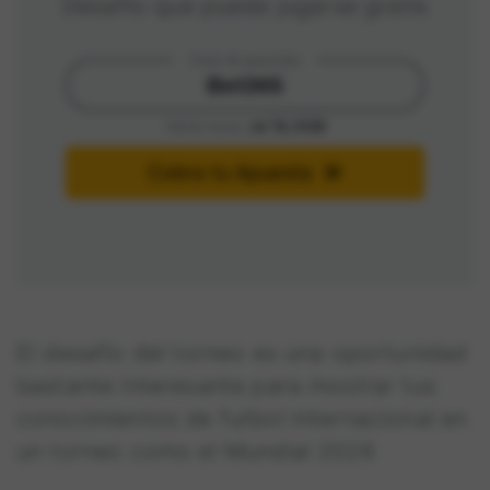
Desafio que puede jugarse gratis
Casa de apuestas
Bet365
Válido hasta:
Jul 19, 2026
Cobra tu Apuesta
El desafío del torneo es una oportunidad
bastante interesante para mostrar tus
conocimientos de futbol internacional en
un torneo como el Mundial 2026