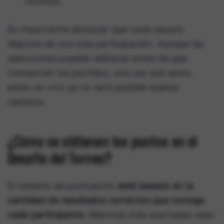
resultado.
Es importante destacar que cada usuario
dispone de una sola participación. Aunque las
selecciones pueden editarse antes de que
comiencen los partidos, una vez que estos
están en vivo ya no será posible realizar
cambios.
¿Cómo se obtienen los puntos en el
Desafío del Torneo?
El sistema de puntuación
está basado en la
cantidad de resultados correctos que consiga
cada participante
. Mientras más acertadas sean