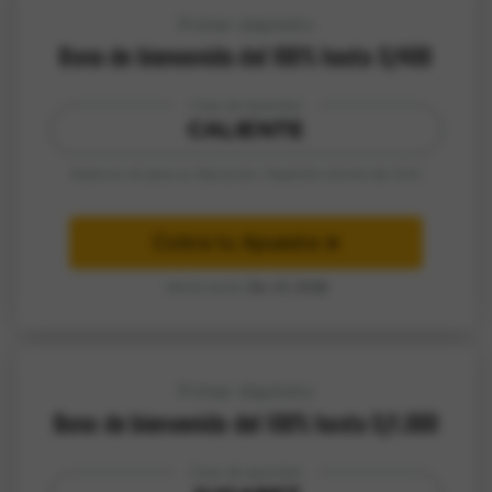
Primer depósito
Bono de bienvenida del 100% hasta S/400
Casa de apuestas
CALIENTE
Rollover x4 para su liberación. Depósito mínimo de S/10
Cobra tu Apuesta
Válido hasta:
Dic 31, 2026
Primer depósito
Bono de bienvenida del 100% hasta S/1.000
Casa de apuestas