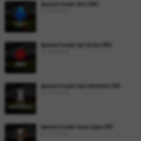
Apuestas Ganador Serie A 2027
06/08/2026
Apuestas Ganador Liga 1 de Perú 2026
06/08/2026
Apuestas Ganador Copa Libertadores 2026
05/08/2026
Apuestas Ganador Europa League 2027
05/08/2026