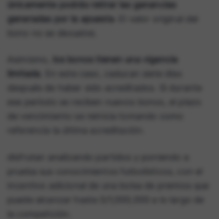
únicamente podrás retirar las ganancias
generadas por la apuesta
. El valor original del
bono no se devuelve.
Asimismo,
los bonos tienen una vigencia
limitada
. En este caso, caducan siete días
después de haber sido acreditados. Si durante
ese período se reciben nuevos bonos, el plazo
de vencimiento se reinicia tomando como
referencia la última acreditación.
disfrutan analizando partidos y poniendo a
prueba sus conocimientos futbolísticos, con el
incentivo adicional de una bolsa de premios que
puede alcanzar hasta S/1,000,000 a lo largo de
la competición.