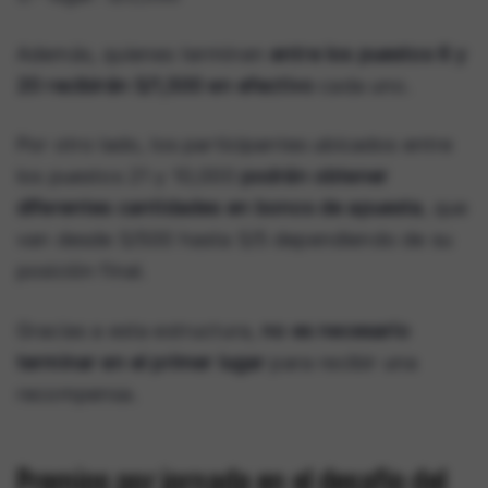
Además, quienes terminen
entre los puestos 6 y
20 recibirán S/1,500 en efectivo
cada uno.
Por otro lado, los participantes ubicados entre
los puestos 21 y 10,000
podrán obtener
diferentes cantidades en bonos de apuesta
, que
van desde S/500 hasta S/5 dependiendo de su
posición final.
Gracias a esta estructura,
no es necesario
terminar en el primer lugar
para recibir una
recompensa.
Premios por jornada en el desafío del