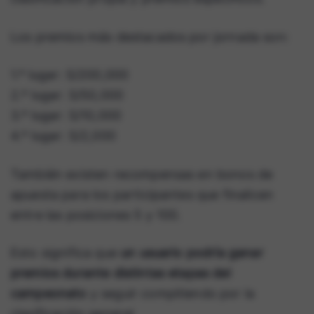
Los premios más destacados por jornada son:
1.º lugar: S/200,000
2.º lugar: S/50,000
3.º lugar: S/10,000
4.º lugar: S/2,000
También existen recompensas en bonos de
apuesta para los participantes que finalicen
entre las posiciones 5 y 100.
Esto significa que
un usuario podría ganar
premios durante distintas etapas del
campeonato
y seguir compitiendo por la
clasificación general.