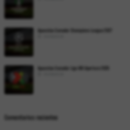
Apuestas Ganador Champions League 2027
05/08/2026
Apuestas Ganador Liga MX Apertura 2026
05/08/2026
Comentarios recientes