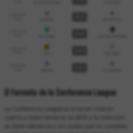
15:00
15:00
FK Tobol Kostanay
FK Partizan
13/08/2026
16:00
16:00
Qarabag
Dynamo Kyiv
13/08/2026
16:00
16:00
Flora Tallinn
Inter Club d'Escaldes
13/08/2026
16:00
16:00
Ilves
HNK Rijeka
13/08/2026
16:30
16:30
Rīgas FS
FK Jablonec
13/08/2026
17:00
17:00
Tromso
CFR 1907 Cluj
El formato de la Conference League
13/08/2026
17:00
17:00
Hammarby FF
Raków Częstochowa
La Conference League es el tercer nivel en
cuanto a importancia en la UEFA y su intención
13/08/2026
17:00
17:00
Dinamo Minsk
SC Braga
es darle relevancia a los clubes que no compiten