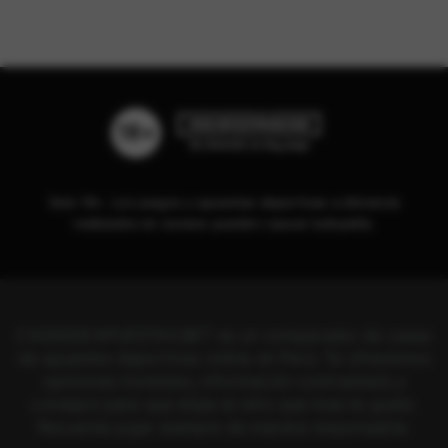
18+
Solo 18+. Los juegos y apuestas deportivas a distancia
realizados en exceso pueden causar ludopatía.
CASASDEAPUESTAS.BET es un comparador de casas
de apuestas deportivas online en Perú. Te ofrecemos
opiniones honestas, información contrastada y
consejos para que elijas el sitio que mas te guste.
Recuerda jugar siempre de manera responsable.