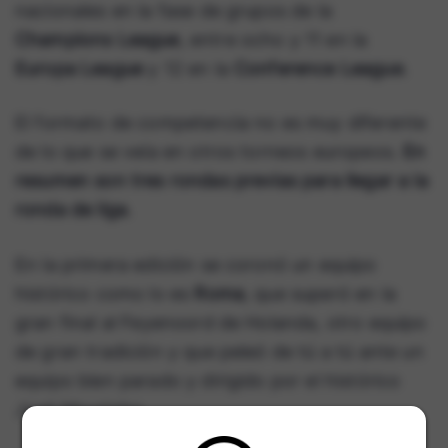
nacionales en la fase de grupos de la
Champions League
, entre ocho y 11 en la
Europa League
y 12 en la
Conference League
.
El formato de competencia no es muy diferente
de lo que se veía en otros torneos europeos.
En
resumen son tres rondas previas para llegar a la
ronda de liga
.
En la primera edición se coronó un equipo
histórico como lo es
Roma
, que superó en la
gran final al Feyenoord de Holanda, otro equipo
de gran tradición y que peleó de tú a tú ante un
equipo bien parado y dirigido por el histórico
José Mourinho.