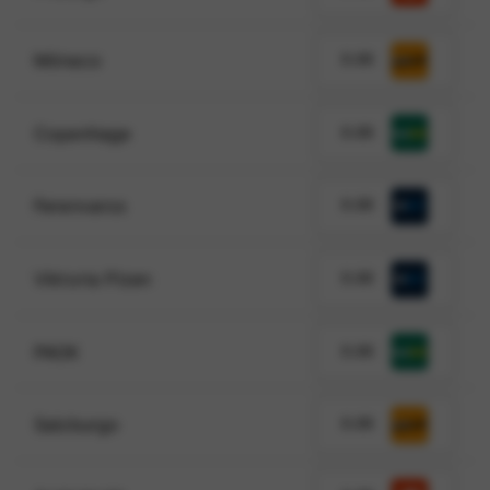
Mónaco
0.00
Copenhage
0.00
Ferenvaros
0.00
Viktoria Plzen
0.00
PAOK
0.00
Salzburgo
0.00