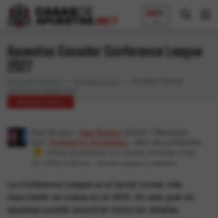
PE
Apuestas Ganador Conference League
2027
Casas de Apuestas
»
Apuestas futuras
»
Apuestas Ganador
Conference League 2027
Apuestas futuras
Escrito por:
Yael Rueda
, Editor
|
Revisado
por:
Humberto Fernández
, Jefe de contenido
Última actualización con cuotas correctas a Ago
05, 2026 01:26 am – Cuotas sujetas a cambios
La Conference League es el tercer torneo más
importante de clubes en la UEFA. En esta guía de
apuestas podrás encontrar todos los detalles