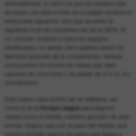
antecedentes, lo cierto es que los equipos que
se hacen con este trofeo no lo juegan durante la
temporada siguiente, sino que acceden al
siguiente nivel de competencias de la UEFA. Al
no conocer todavía a todos los equipos
clasificados, no queda claro quiénes serán los
llamados grandes de la competencia. Apenas
conozcamos la nómina de clubes que sean
capaces de coronarse o de pelear de tú a tú, los
ofreceremos.
Esta nueva copa podría ser un bálsamo, así
como lo es la
Europa League
para algunos
clubes como el Sevilla, máximo ganador de este
torneo. Seguro que con el paso del tiempo acá
nacerá también alguna escuadra que llegue a