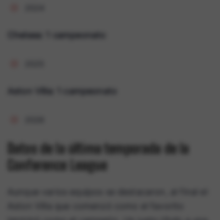
2024
Chelsea: 1 campeonato
2025
Aston Villa: 1 campeonato
2026
Datos de la última temporada de la
Conference League
Aunque varios equipos se destacaron, al final el
Aston Villa que comenzó como el favorito