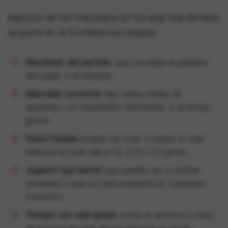
Algunos de los mercados en los que más énfasis
se pone en la Conference League:
Resultado del partido:
aquí se elige al ganador
del juego o el empate.
Marcador correcto:
hay varias líneas de
apuestas con resultados diferentes, si aciertas,
ganas.
Goles totales:
puede ser over o under, lo más
habitual es que sea a 1.5, 2.5 o 3.5 goles.
Jugador que anota:
aquí puede ser el primer
anotador o que se hará presente en cualquier
momento.
Tiempo con más goles:
como el nombre lo dice,
se escoge en cuál de las mitades se harán