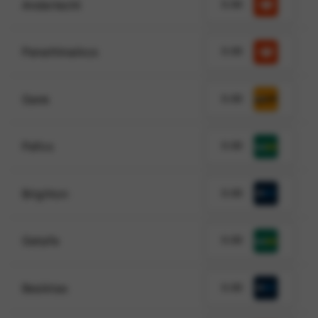
Anderlecht
0.00
Panathinaikos
0.00
Genk
0.00
Pafos
0.00
Brighton
0.00
Getafe
0.00
Besiktas
0.00