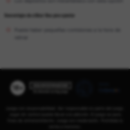
Los depósitos son instantáneos con esta opción
Desventajas de utilizar Visa para apostar
Puede haber pequeñas comisiones a la hora de
retirar
18+
Juega con responsabilidad. Ser responsable es parte del juego.
Jugar sin control puede llevar a la adicción. El juego es para
fines de entretenimiento. Juega con moderación. Prohibida la
venta a menores.