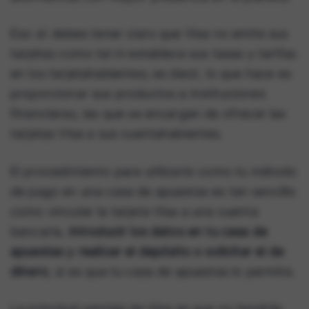
Eso sí: debes tener claro que Visa no emite sus
tarjetas como tal ni establece sus tasas y tarifas
en los tarjetahabientes; es decir, lo que hace es
proporcionar sus productos a instituciones
financieras, las que se encargan de ofrecer las
tarjetas Visa a sus cuentahabientes.
El procedimiento para utilizarlo como tu método
de pago en una casa de apuestas es tan sencillo
como vincular la tarjeta Visa a una cuenta
bancaria,
introducir los datos en tu casa de
apuestas y realizar el depósito o solicitar el de
dinero
, si es que tu casa de apuestas lo permite.
La principal ventaja de Visa es que no tendrás