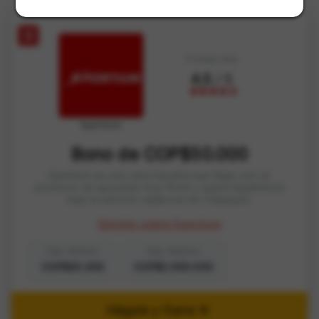
3
Puntaje total
4.5
/ 5
Sportium
Bono de COP$50.000
Sportium es una casa bacana que llega con un
producto de apuestas muy firme y opera legalmente
bajo la estricta vigilancia de Coljuegos.
Opinión sobre Sportium
Dep. Mínimo
Dep. Máximo
COP$20.000
COP$2.000.000
Hágale y Gane