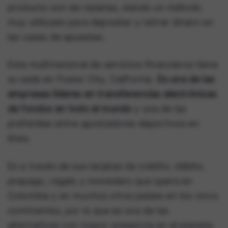
producto son las tarjetas, siendo un método
muy utilizado para depositar y retirar dinero en
las casas de apuestas.
Esta multinacional de servicios financieros tiene
su sede en Foster City, California.
Es una de las
empresas líderes en transferencias electrónicas
de fondos en todo el mundo
y una de las
preferidas entre apostadores deportivos en
línea.
Es a través de sus tarjetas de crédito, débito,
prepago, regalo y monedero que opera en
Colombia y en muchos otros países en los cinco
continentes, por lo que es una de las
alternativas con mayor presencia en el planeta.