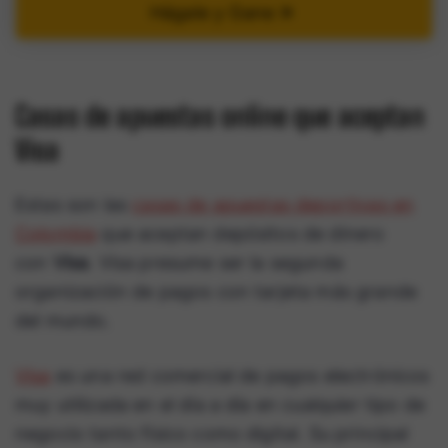
Hágale y Gane
Casas de apuestas online que aceptan
Visa
Estas son las
casas de apuestas deportivas en
Colombia
que aceptan depósitos de dinero
con
Visa
. Visa presume ser la segunda
organización de pagos con tarjeta más grande
del mundo.
Visa
es una red comercial de pagos electrónicos
muy utilizada en el día a día en cualquier tipo de
negocio tanto físico como digital. Su principal