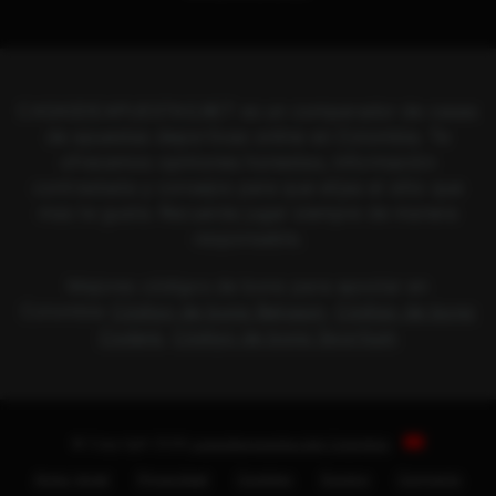
CASASDEAPUESTAS.BET es un comparador de casas
de apuestas deportivas online en Colombia. Te
ofrecemos opiniones honestas, información
contrastada y consejos para que elijas el sitio que
mas te guste. Recuerda jugar siempre de manera
responsable.
Mejores códigos de bono para apostar en
Colombia:
Código de bono Betsson
,
Código de bono
Codere
,
Código de bono Sportium
© Copyright 2026
casasdeapuestas.bet Colombia
.
Aviso legal
Privacidad
Cookies
Equipo
Contacto