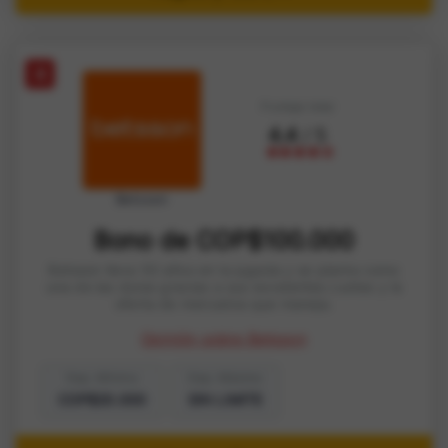
4
Puntaje total
4.4
/ 5
Betsson
Bono de COP$100.000
Betsson lleva 50 años en la jugada y se planta como
una de las duras gracias a sus excelentes cuotas y la
oferta de mercados que maneja.
Opinión sobre Betsson
Dep. Mínimo
Dep. Máximo
COP$20.000
SIN LIMITE