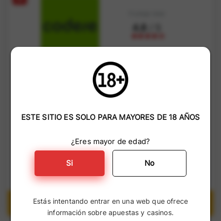
Puntaje total
4.8
/ 5
Codere
Bono de COP$200.000
50% apuestas y 50% casino
Codere es una fija en el mercado: casa clásica con
ESTE SITIO ES SOLO PARA MAYORES DE 18 AÑOS
cuotas bacanas y seguridad total para que le
apuestes a tu equipo sin visaje.
¿Eres mayor de edad?
Opinión sobre Codere
Dep. Mínimo
Dep. Máximo
Si
No
COP$10.000
SIN LIMITE
Estás intentando entrar en una web que ofrece
Hágale y Gane
información sobre apuestas y casinos.