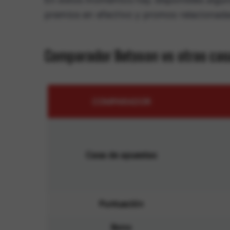
premios en efectivo y promos relacionada
Comparador Betsson vs otras cas
COMPARADOR
Casa de apuestas
Puntuación
Bono