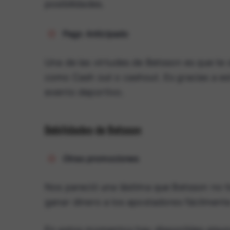
posibilidades.
Pago Anticipado
Una de las virtudes de Betsson es que te 
como Cash out o cashout. Es gracias a es
evento deportivo.
Debilidades de Betsson
Otras promociones
Nos pareció una lástima que Betsson no 
ganar dinero a los apostadores fácilmente
En estos momentos hay disponibles algun