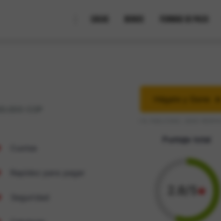
CASAS
BONOS
FORMAS DE PAGO
Hágale y Gane
00.000 COP
+18, PUBLICIDAD, JUEGO RESPO
Puntaje total
Cuotas
Rapidez para pagar
3.1
/5
Seguridad