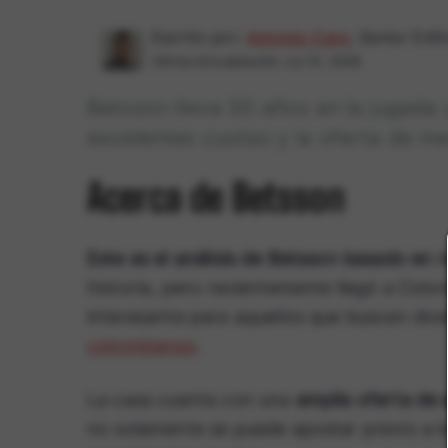
Escrito por:
Antonio Caro
, Senior Edi
Última Actualización Jul 31, 2026
Betsson lleva 50 años en la jugada 
excelentes cuotas y la oferta de m
Acerca de Betsson
Este es el análisis de Betsson basado en 
historia, pero recientemente llegó a Col
interesante para aquellos que buscan dive
colombianas
.
La casa cuenta con una
amplia oferta de 
no solamente se puede apostar previo a l