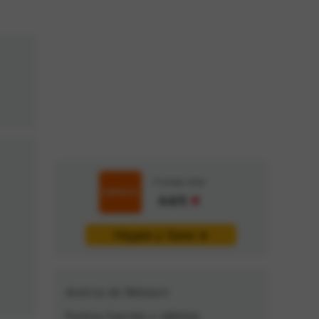
Puntaje total
4.4/5
Hágale y Gane
Acerca de Betsson
Puntos fuertes y débiles