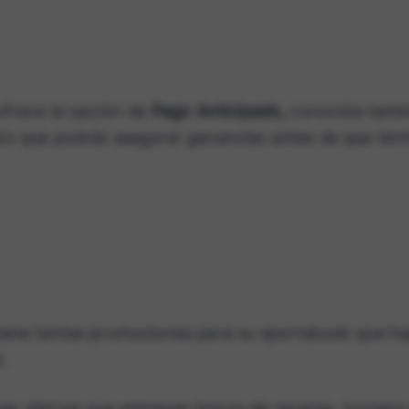
ofrece la opción de
Pago Anticipado,
conocida tamb
to que podrás asegurar ganancias antes de que term
tiene tantas promociones para su sportsbook que h
.
as ofertas que entregan bonos de recarga, torneos