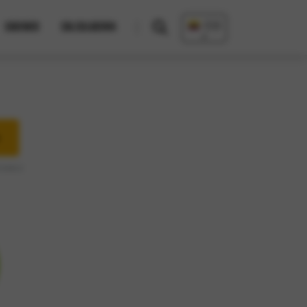
CO
CASINOS
CALCULADORA
NSABLE