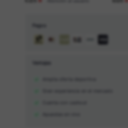
5.0/5
Atención al usuario
4.0/5
Pagos
Ventajas
Amplia oferta deportiva
Gran experiencia en el mercado
Cuenta con cashout
Apuestas en vivo