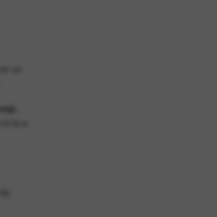
 en su
.
 más
tirte a
 de