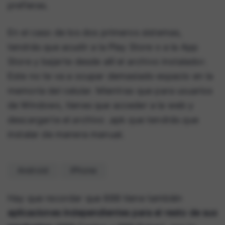
prefieras.
En el caso de los dos primeros sistemas,
tendrás que acudir a la Play Store o a la App
Store y bajarte desde allí el archivo instalador.
Este no te va a ocupar demasiado espacio en la
memoria del celular. Mientras que para usuarios
de Windows, tienes que acceder a la web y
descargarte el archivo .apk que tendrás que
instalar de manera manual.
Android
iPhone
Hay que recordar que 888 tiene también
aplicaciones independientes para el resto de sus