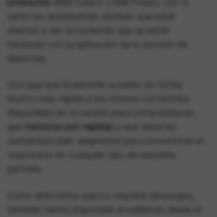
productos
(888 Casino y 888 Poker), por lo
tanto los apostadores tendrán que estar
atentos y ser conscientes que se están
haciendo con la aplicación de la sección de
deportes.
Una app que te permite acceder de forma
mucho más rápida a los mismos contenidos
disponibles en la versión para computadores,
que
funciona con rapidez
y que tiene los
contenidos bien adaptados para convertirse en
responsive en cualquier tipo de pequeña
pantalla.
Como alternativa que no requiere descargas,
también tienes disponible accediendo desde el