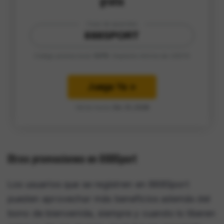
gratis
Casa de apuestas
888SPORT
Código promocional
30FB
. Depósito mínimo de USD10
Juega Ya
Válido hasta:
Dic 31, 2026
Otras promociones en 888Sport
Los usuarios que se registren en 888Sport
pueden aprovechar más beneficios además del
bono de bienvenida, siempre y cuando lo liberen