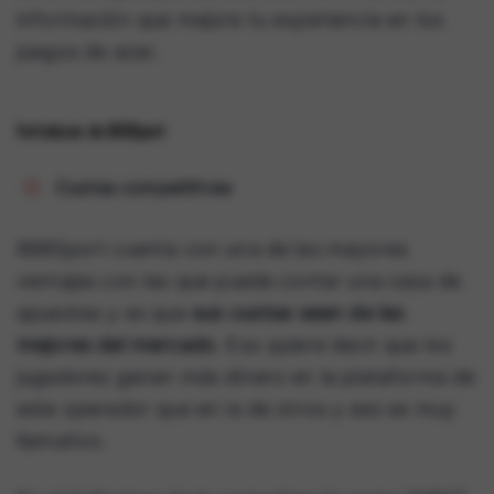
información que mejore tu experiencia en los
juegos de azar.
Fortalezas de 888Sport
Cuotas competitivas
888Sport cuenta con una de las mayores
ventajas con las que puede contar una casa de
apuestas y es que
sus cuotas sean de las
mejores del mercado
. Eso quiere decir que los
jugadores ganan más dinero en la plataforma de
este operador que en la de otros y eso es muy
llamativo.