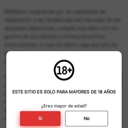
888Sport sorprende por su capacidad de
adaptación a las tendencias del mercado de las
apuestas deportivas, cumple muy bien con los
gustos de los clientes y ofrece atractivas
promociones, lo que ha hecho que sea una de
las plataformas más relevantes para los
usuarios.
No importa que te conectes desde tu ordenador
o la comodidad de tu dispositivo móvil, lo que sí
ESTE SITIO ES SOLO PARA MAYORES DE 18 AÑOS
puedes estar seguro es de que vivirás una gran
experiencia como jugador y encontrarás una
¿Eres mayor de edad?
gran variedad de mercados y cuotas para
apostar.
Si
No