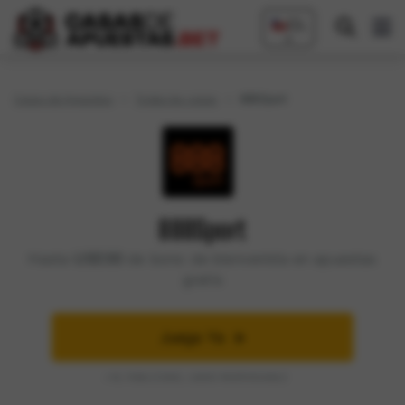
CL
Casas de Apuestas
»
Todas las casas
»
888Sport
888Sport
Hasta
USD30
de bono de bienvenida en apuestas
gratis
Juega Ya
+18, PUBLICIDAD, JUEGO RESPONSABLE