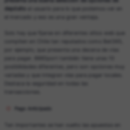
presenta una buena selección de opciones de
depósito
al usuario para lo que podemos ver en
el mercado y eso es una gran ventaja.
Solo hay que fijarse en diferentes sitios web que
compiten en Chile tan reputados como Bet365,
por ejemplo, que presenta una decena de vías
para pagar. 888Sport también tiene unas 10
posibilidades diferentes, pero son opciones muy
variadas y que integran vías para pagar locales.
Destaca la seguridad en todas las
transacciones.
Pago Anticipado
Tan importantes se han vuelto las apuestas en