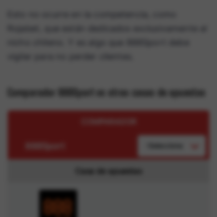
Esto no ocurre en la competencia, como
Rojabet, que están dedicados exclusivamente al
nicho chileno. Y es algo que 888Sport debe
vigilar para no perder clientes.
Comparador 888Sport vs otras casas de apuestas
COMPARADOR
888Sport
Casa de apuestas