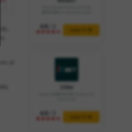
Betsson
Bono de bienvenida de hasta
$200.000
en apuestas gratis
4.6
/ 5
LB),
Juega Ya
os,
con el
ial,
22Bet
Hasta
CLP$122.000
de bono de
bienvenida
4.6
/ 5
Juega Ya