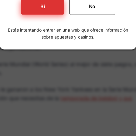
33.00
Si
No
 apuestas de beisbol con la Major League Baseball (M
Estás intentando entrar en una web que ofrece información
sobre apuestas y casinos.
s, en las que compiten 30 equipos de Estados Unid
la Liga Nacional.
ie Mundial (World Series) al mejor de siete juegos, 
.
 le ganaron a los New York Yankees en la Serie Mund
ión que necesitas de la
temporada de beisbol y sus