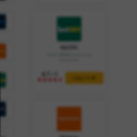
Bet365
Hasta
USD30
de bono de
bienvenida
4.7
/ 5
Juega Ya