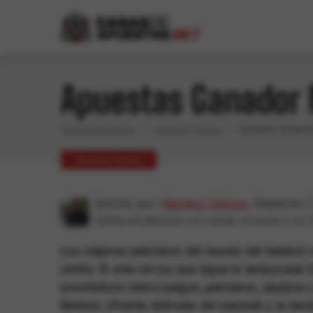
Apuestas Ganador
Casas de Apuestas
»
Apuestas futuras
»
Apuestas Ganado
Apuestas futuras
Escrito por:
Mariano Velloso
, Redactor
|
Última actualización con cuotas correctas a Jul
Los mejores peloteros del mundo del beisbol 
otoño. Si eres de los que sigue la temporada
pronósticos sobre juegos, peloteros, equipos 
Beisbol. ¡Podrás disfrutar del playball y la Ser