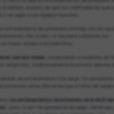
, lo cierto es que los entrenamientos de primavera 
 al béisbol, al punto de que son multitudes las que v
 y ver jugar a sus equipos favoritos.
el entrenamiento de primavera coincide con las vac
rsitarios. Por si esto no resultara suficiente, los
un mayor acceso a los peloteros.
durar casi dos meses
, comenzando a mediados de f
e la temporada, tradicionalmente la primera semana de
período de entrenamiento más largo, los lanzadores 
primavera varios días antes que el resto del equip
iere,
los entrenamientos de primavera de la MLB tie
tar
, como lo son los ganadores de juego, hándicaps,