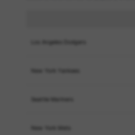
Los Angeles Dodgers
New York Yankees
Seattle Mariners
New York Mets