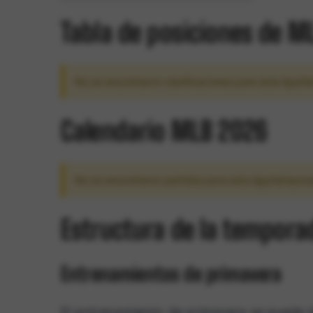
Tabla de posiciones de M
No se encontraron clasificaciones para esta liga/
Calendario MLB 2026
No se encontraron partidos para esta liga/tempora
Estructura de la tempora
Entrenamientos de primavera
El entrenamiento de primavera se puede de