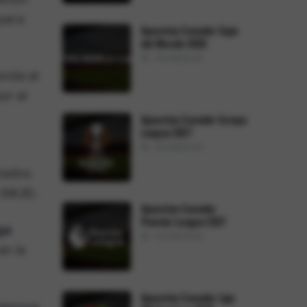
 para
Apuestas Ganador Copa
del Mundo 2030
05/08/2026
onde el
or el
Apuestas Ganador Europa
League 2027
05/08/2026
ntados
 (MLB).
Apuestas Ganador
Premier League 2027
ga
05/08/2026
en la
Apuestas Ganador Liga