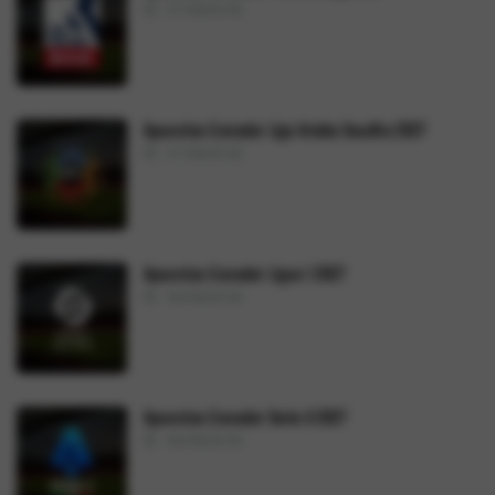
07/08/2026
Apuestas Ganador Liga Arabia Saudita 2027
07/08/2026
Apuestas Ganador Ligue 1 2027
06/08/2026
Apuestas Ganador Serie A 2027
06/08/2026