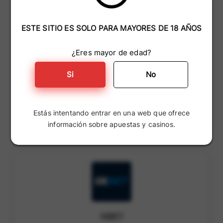
ESTE SITIO ES SOLO PARA MAYORES DE 18 AÑOS
¿Eres mayor de edad?
Betsson
Si
No
Bono de bienvenida hasta
ARS$600.000
Entrá y Ganá
4.9
/ 5
Estás intentando entrar en una web que ofrece
información sobre apuestas y casinos.
1XBET