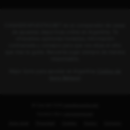
CASASDEAPUESTAS.BET es un comparador de casas
de apuestas deportivas online en Argentina. Te
ofrecemos opiniones honestas, información
contrastada y consejos para que vos elijas el sitio
que mas te guste. Recuerda jugar siempre de manera
responsable.
Mejor bono para apostar en Argentina:
Código de
bono Betsson
© Copyright 2026
casasdeapuestas.bet
Nuestros sitios:
casinosonline.bet
Aviso legal
Privacidad
Cookies
Equipo
Contacto