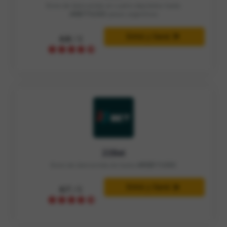
Bono de bienvenida en cuatro depósitos hasta
AR$775.000
pesos argentinos
Entrá y Ganá
4.8
/ 5
22Bet
Bono de bienvenida de hasta
ARS$111.000
Entrá y Ganá
4.7
/ 5