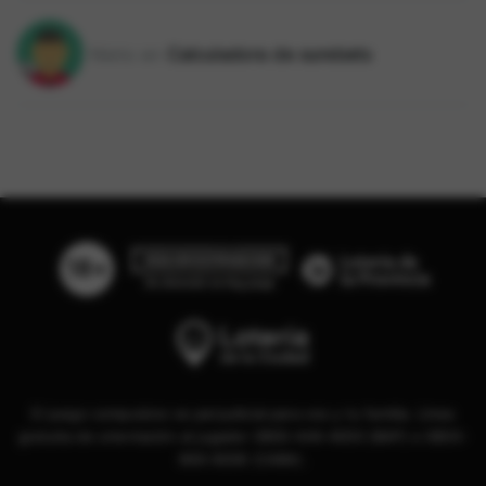
Nieto
en
Calculadora de surebets
18+
El juego compulsivo es perjudicial para vos y tu familia. Línea
gratuita de orientación al jugador 0800-444-4000 (BAP) o 0800-
666-6006 (CABA).