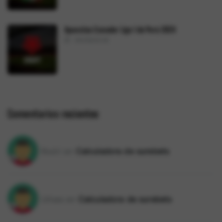
Apuestas Ganador Liga 1 de Perú 2026
06/08/2026
Comentarios recientes
Rodri
en
Calculadora de surebets
Ulises
en
Calculadora de surebets