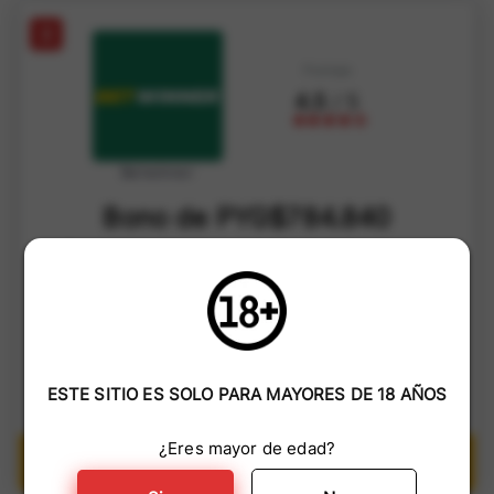
2
Puntaje
4.5
/ 5
Betwinner
Bono de PYG$784.840
Desde 2018, BetWinner es una opción purete que
ofrece un servicio mbarete y completo, pensado para
que hagas tus apuestas con la mejor calidad.
Opinión sobre Betwinner
Deportes
Cashout
Streaming
Dep. Mín.
+50
Si
Si
PYG$7.848
ESTE SITIO ES SOLO PARA MAYORES DE 18 AÑOS
¿Eres mayor de edad?
Apostá y Ganá