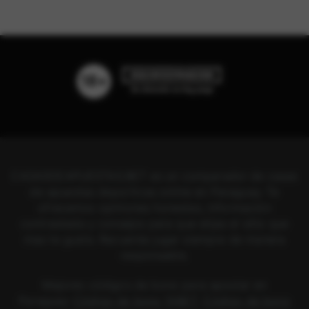
18+
CASASDEAPUESTAS.BET es un comparador de casas
de apuestas deportivas online en Paraguay. Te
ofrecemos opiniones honestas, información
contrastada y consejos para que elijas el sitio que
mas te guste. Recuerda jugar siempre de manera
responsable.
Mejores códigos de bono para apostar en
Paraguay:
Código de bono 1XBET
,
Código de bono