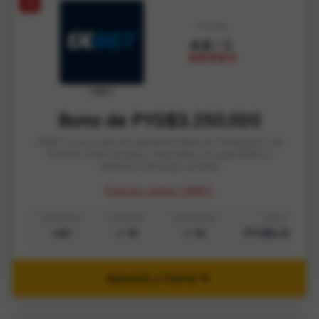
1
Puntaje
4.9
/ 5
1XBET
Bono de PYG$3.250.000
1XBET es la casa de apuestas líder en Paraguay con
licencia internacional, depósitos en guaraníes y
métodos de pago locales.
Opinión sobre 1XBET
Deportes
Cashout
Streaming
Dep. Mín.
+50
Si
Si
PYG$3.250.00
Apostá y Ganá