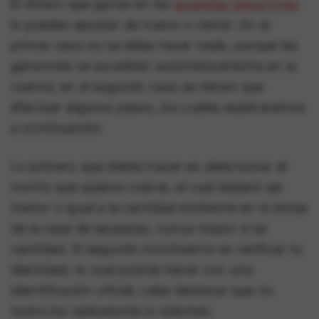
El dinero que ganas en las
apuestas deportivas
lo puedes apostar de nuevo o retirar. En el
primer caso no se debe hacer nada, porque las
ganancias se acreditan automáticamente en la
cuenta; en el segundo caso se tienen que
efectuar algunos pasos, los cuales explicaremos
a continuación.
Lo primero que debes hacer es seleccionar el
monto que quieres cobrar, el cual deberá ser
menor o igual a la cantidad existente en tu bolsa
de la casa de apuestas, nunca mayor a tal
cantidad. El segundo movimiento es verificar tu
identidad, lo cual podrás hacer con una
identificación oficial; cabe destacar que no
todos los operadores lo solicitan.