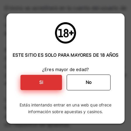
El bono se acreditará en la cuenta del usuario de
forma inmediata y se podrá ver su estado en la
cuenta de usuario, dentro de la sección de
bonos para
apuestas deportivas
.
Algo que debe quedar muy claro es que se
ESTE SITIO ES SOLO PARA MAYORES DE 18 AÑOS
deben apostar en un rollover x5 en apuestas
combinadas de tres selecciones -como mínimo-
¿Eres mayor de edad?
y cada una de ellas deberá tener una cuota de al
Si
No
menos 1.40, pero pueden ser superiores.
Las ganancias de este código de bono de
Estás intentando entrar en una web que ofrece
bienvenida solamente podrán retirarse una vez
información sobre apuestas y casinos.
que se haya liberado todo el bono a través de
los requisitos de apuestas.