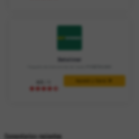
Betwinner
Paquete de bienvenida de hasta
PYG$784.840
Apostá y Ganá
4.5
/ 5
Comentarios recientes