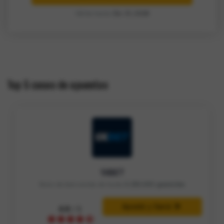
Válido hasta:
Dic 31, 2026
Top 5 casas de apuestas
1XBET
Bono de bienvenida de hasta
3.250.000 guaranies
Apostá y Ganá
4.9
/ 5