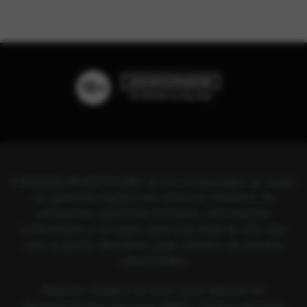
18+
CASASDEAPUESTAS.BET es un comparador de casas
de apuestas deportivas online en Panamá. Te
ofrecemos opiniones honestas, información
contrastada y consejos para que elijas el sitio que
mas te guste. Recuerda jugar siempre de manera
responsable.
Mejores códigos de bono para apostar en
Panamá:
Código de bono 1XBET
,
Código de bono