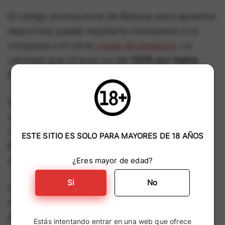
El código promocional de Betway para apuestas
deportivas puede resultarte interesante si lo
comparas con otras
casas de apuestas
. La
cantidad que ofrecen es del
100% por hasta
USD75
, y es en forma de una apuesta gratis.
Después de hacer tu primera apuesta (son
válidas tanto apuestas simples como
combinadas) por el valor del primer depósito,
ESTE SITIO ES SOLO PARA MAYORES DE 18 AÑOS
Betway te la igualará en forma de bono de
apuestas. Este ejemplo te sacará de dudas:
¿Eres mayor de edad?
Si
No
Si haces un primer depósito en Betway de 20
dólares, y usas estos de forma íntegra como
primera apuesta,
recibirás un bono de otros 20
Estás intentando entrar en una web que ofrece