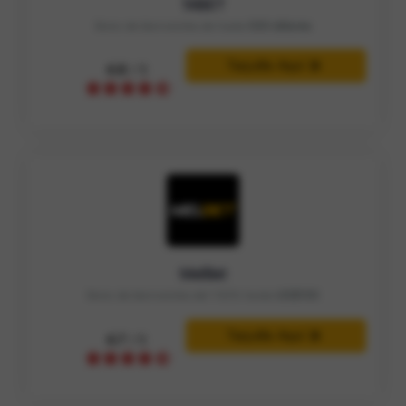
1XBET
Bono de bienvenida de hasta
500 dólares
Taquilla Aquí
4.8
/ 5
MelBet
Bono de bienvenida del 100% hasta
US$100
Taquilla Aquí
4.7
/ 5