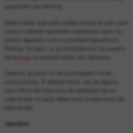
aceptados por Betway.
Debes saber que este código bonus es solo para
nuevos clientes que estén realizando tanto su
primer depósito como su primera apuesta en
Betway. Es decir, si ya contabas con un usuario
de
Betway
no podrás hacer uso del bono.
Además, el bono no es acumulable a otras
promociones. Si deseas hacer uso de alguna
otra oferta de esta casa de apuestas ten en
cuenta que no será válido junto a este bono de
bienvenida.
Veredicto