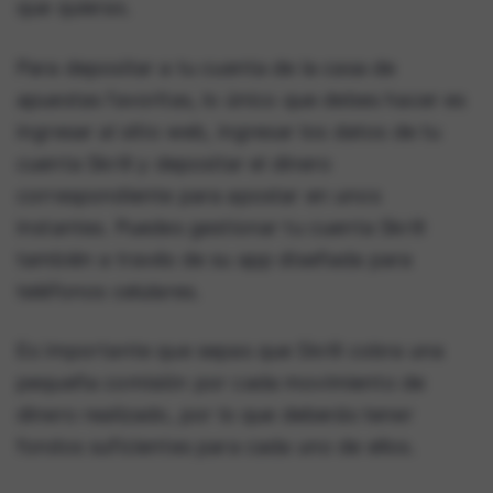
que quieras.
Para depositar a tu cuenta de la casa de
apuestas favoritas, lo único que debes hacer es
ingresar al sitio web, ingresar los datos de tu
cuenta Skrill y depositar el dinero
correspondiente para apostar en unos
instantes. Puedes gestionar tu cuenta Skrill
también a través de su app diseñada para
teléfonos celulares.
Es importante que sepas que Skrill cobra una
pequeña comisión por cada movimiento de
dinero realizado, por lo que deberás tener
fondos suficientes para cada uno de ellos.