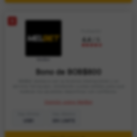
5
Puntuación
4.4
/ 5
MelBet
Bono de BOB$800
MelBet destaca con su licencia internacional y un
servicio full equipo, brindando cuotas sólidas para que
realices tus apuestas deportivas con confianza.
Opinión sobre MelBet
Dep. Mínimo
Dep. Máximo
US$1
SIN LIMITE