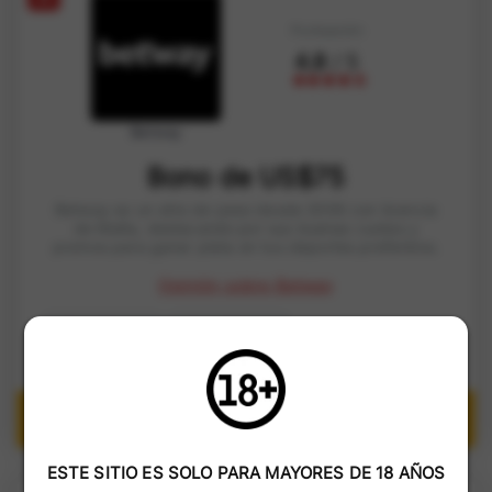
Puntuación
4.8
/ 5
Betway
Bono de US$75
Betway es un sitio de peso desde 2006 con licencia
de Malta, destacando por sus buenas cuotas y
promos para ganar plata en tus deportes preferidos.
Opinión sobre Betway
Dep. Mínimo
Dep. Máximo
US$10
SIN LIMITE
Ver Cuotas
ESTE SITIO ES SOLO PARA MAYORES DE 18 AÑOS