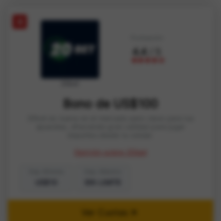
4
Puntuación
4.4
/ 5
20bet
Bono de US$100
20bet es nueva en el mercado pero clave para tus
apuestas, ofreciendo gran calidad para jugar
deportes desde tu celular.
Opinión sobre 20bet
Dep. Mínimo
Dep. Máximo
US$10
SIN LIMITE
Ver Cuotas