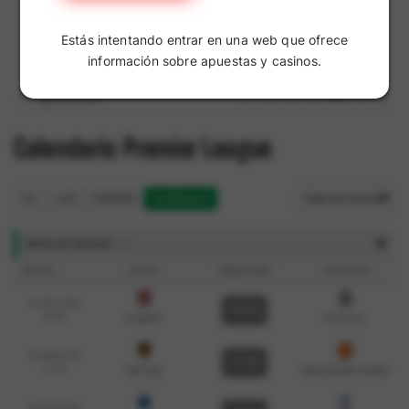
16
Manchester United
0
0
0
0
0:0
0
0
17
Newcastle
0
0
0
0
0:0
0
0
Estás intentando entrar en una web que ofrece
18
Nottingham Forest
0
0
0
0
0:0
0
0
información sobre apuestas y casinos.
19
Sunderland
0
0
0
0
0:0
0
0
20
Tottenham
0
0
0
0
0:0
0
0
Calendario Premier League
▼
Todas las fechas
ALL
LIVE
FINISHED
SCHEDULED
REGULAR SEASON - 1
▼
FECHA
LOCAL
RESULTADO
VISITANTE
21/08/2026
19:00
19:00
Arsenal
Coventry
22/08/2026
11:30
11:30
Hull City
Manchester United
22/08/2026