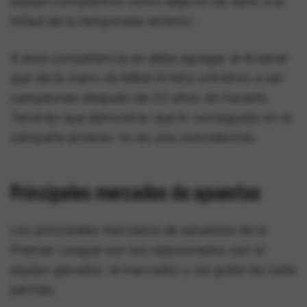
equipo competitivo como dejaron de serlo a la
19/09/2026
14:00
mitad de la temporada anterior.
14:00
Brighton
Arsenal
19/09/2026
A esta competencia se debe agregar el Arsenal
14:00
14:00
Leeds
Crystal Palace
que de la mano de Mikel Arteta volvieron a ser
19/09/2026
16:30
campeones después de 22 años sin hacerlo.
16:30
Nottingham Forest
Coventry
Tendrán que demostrar que lo conseguido en la
20/09/2026
13:00
campaña anterior no es una coincidencia.
13:00
Bournemouth
Liverpool
20/09/2026
15:30
15:30
Fulham
Manchester United
Principales mercados de apuestas
REGULAR SEASON - 6
▼
FECHA
LOCAL
RESULTADO
VISITANTE
Los principales mercados de apuestas de la
Premier League son los relacionados con el
10/10/2026
14:00
14:00
Manchester United
Tottenham
equipo ganador, el marcador y los goles de cada
partido.
10/10/2026
14:00
14:00
Liverpool
Manchester City