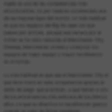
inglés es una de las competencias más
31/10/2026
15:00
emocionantes, no por nada es considerada una
15:00
Newcastle
Everton
de las mejores ligas del mundo. Lo más habitual
31/10/2026
15:00
es que los equipos del Big Six sean los que
15:00
Bournemouth
Leeds
pelean por el título, aunque esa carrera por el
31/10/2026
15:00
trofeo se ha visto reducida al Manchester City,
15:00
Liverpool
Arsenal
Chelsea, Manchester United y Liverpool, los
31/10/2026
15:00
equipos de mejor equipo y mayor rendimiento
15:00
Tottenham
Crystal Palace
en el torneo.
31/10/2026
15:00
15:00
Chelsea
Manchester United
Lo más habitual es que sea el Manchester City el
31/10/2026
15:00
que lleve mano en esta competencia gracias al
15:00
Manchester City
Brighton
estilo de juego que practican, a que tienen a uno
31/10/2026
15:00
de los entrenadores más exitosos de los últimos
15:00
Brentford
Nottingham Forest
años y a que su directiva no escatima en gastos
31/10/2026
15:00
cuando se trata de fichar jugadores.
15:00
Hull City
Ipswich