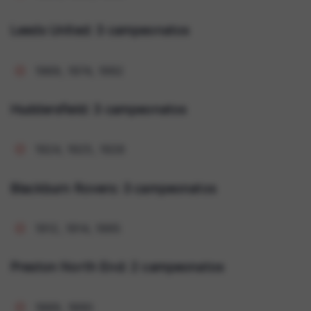
FECHA
LOCAL
RESULTADO
VISITANTE
Leeds United: 3 campeonatos
05/12/2026
15:00
15:00
Manchester United
Coventry
1969, 1974, 1992
05/12/2026
15:00
15:00
Newcastle
Sunderland
Huddersfield: 3 campeonatos
05/12/2026
15:00
15:00
Bournemouth
Hull City
1924, 1925, 1926
05/12/2026
15:00
15:00
Everton
Fulham
Blackburn Rovers: 3 campeonatos
05/12/2026
15:00
15:00
Tottenham
Arsenal
1912, 1914, 1995
05/12/2026
15:00
15:00
Chelsea
Liverpool
Preston North End: 2 campeonatos
05/12/2026
15:00
15:00
Brentford
Manchester City
1889, 1890