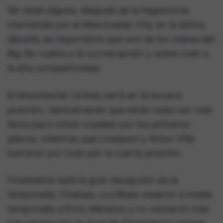
15:00
15:00
Nottingham Forest
Everton
Sin duda alguna, después de la hegemonía
mantenida por el Manchester City en la última
19/12/2026
15:00
15:00
Sunderland
Crystal Palace
década, es importante que uno de los clubes del
Big Six vuelva a la conversación y sobre todo a
REGULAR SEASON - 17
▼
la alta competitividad.
FECHA
LOCAL
RESULTADO
VISITANTE
26/12/2026
15:00
El Manchester United cerró en la tercera
15:00
Manchester United
Nottingham Forest
posición, demostrando que están cada vez más
26/12/2026
15:00
15:00
listos para volver a pelear por los primeros
Newcastle
Manchester City
planos, mientras que Liverpool y Aston Villa
26/12/2026
15:00
15:00
lucharon por todo por la cuarta posición.
Fulham
Brighton
26/12/2026
15:00
Finalmente está la gran decepción de la
15:00
Everton
Sunderland
temporada: Chelsea. Los Blues cesaron a media
26/12/2026
15:00
15:00
temporada a Enzo Maresca y no volvieron más
Tottenham
Bournemouth