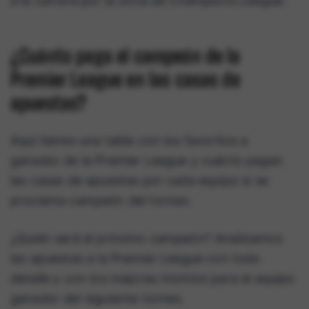
a la carrera por la zona de Champions League.
26/12/2026
15:00
15:00
Crystal Palace
Arsenal
26/12/2026
¿Cuánto paga el campeón de la
15:00
15:00
Ipswich
Brentford
Premier League en las casas de
26/12/2026
15:00
15:00
apuestas?
Hull City
Liverpool
26/12/2026
15:00
15:00
Aston Villa
Leeds
Aquí tienes una tabla con los favoritos a
ganador de la Premier League y cuánto pagan
26/12/2026
15:00
15:00
Coventry
Chelsea
las casas de apuestas por cada equipo si se
proclama campeón del torneo.
REGULAR SEASON - 18
▼
FECHA
LOCAL
RESULTADO
VISITANTE
¿Quién será el próximo campeón? Analizamos
30/12/2026
20:00
las apuestas a la Premier League con todo
20:00
Manchester United
Sunderland
detalle y con los mejores momios para el equipo
30/12/2026
20:00
ganador del siguiente torneo.
20:00
Newcastle
Nottingham Forest