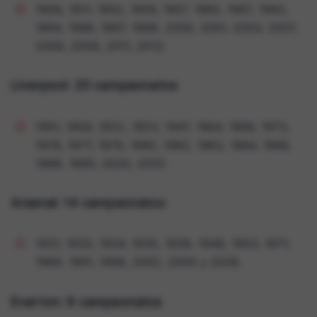
1908, 1911, 1952, 1956, 1957, 1965, 1967, 1993,
21/11/2026
15:00
15:00
Coventry
Crystal Palace
1994, 1996, 1997, 1999, 2000, 2001, 2003, 2007,
2008, 2009, 2011, 2013.
REGULAR SEASON - 12
▼
FECHA
LOCAL
RESULTADO
VISITANTE
Liverpool: 20 campeonatos
28/11/2026
15:00
15:00
Manchester United
Brentford
1901, 1906, 1922, 1923, 1947, 1964, 1966, 1973,
28/11/2026
1976, 1977, 1979, 1980, 1982, 1983, 1984, 1986,
15:00
15:00
Fulham
Bournemouth
1988, 1990, 2020, 2025
28/11/2026
15:00
15:00
Arsenal
Manchester City
Arsenal: 14 campeonatos
28/11/2026
15:00
15:00
Everton
Liverpool
1931, 1933, 1934, 1935, 1938, 1948, 1953, 1971,
1989, 1991, 1998, 2002, 2004 y 2026.
28/11/2026
15:00
15:00
Brighton
Newcastle
Everton: 9 campeonatos
28/11/2026
15:00
15:00
Crystal Palace
Hull City