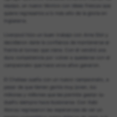
13/09/2026
15:30
15:30
equipo, un nuevo técnico con ideas frescas que
Manchester United
Manchester City
quiere regresarlos a lo más alto de la gloria en
14/09/2026
19:00
19:00
Inglaterra.
Leeds
Newcastle
REGULAR SEASON - 5
▼
Liverpool hizo un buen trabajo con Arne Slot y
FECHA
LOCAL
RESULTADO
VISITANTE
decidieron darle la confianza de mantenerse al
18/09/2026
19:00
frente el torneo que viene. Con él vendrá una
19:00
Brentford
Chelsea
dura competencia por volver a quedarse con el
19/09/2026
11:30
campeonato que hace unos años ganaron.
11:30
Tottenham
Aston Villa
19/09/2026
El Chelsea sueña con un nuevo campeonato, a
14:00
14:00
Newcastle
Hull City
pesar de que tienen gente muy joven, los
19/09/2026
14:00
millones y millones que les permite gastar su
14:00
Everton
Ipswich
dueño siempre hace ilusionarse. Con Xabi
19/09/2026
14:00
Alonso regresaron las esperanzas de ver un
14:00
Manchester City
Sunderland