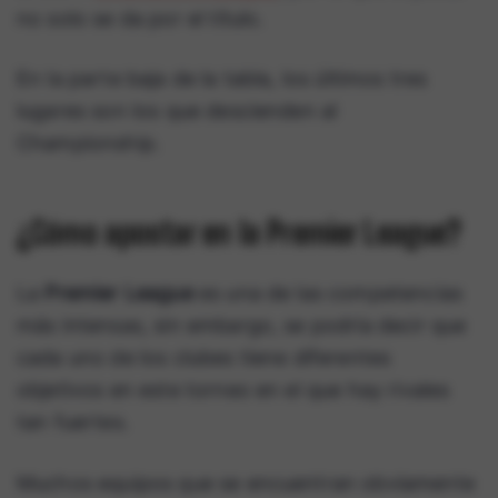
no solo se da por el título.
30/08/2026
13:00
13:00
Sunderland
Fulham
En la parte baja de la tabla, los últimos tres
30/08/2026
15:30
15:30
Manchester United
Ipswich
lugares son los que descienden al
Championship.
31/08/2026
19:00
19:00
Aston Villa
Arsenal
REGULAR SEASON - 3
▼
¿Cómo apostar en la Premier League?
FECHA
LOCAL
RESULTADO
VISITANTE
04/09/2026
La
Premier League
es una de las competencias
19:00
19:00
Ipswich
Liverpool
más intensas, sin embargo, se podría decir que
05/09/2026
cada uno de los clubes tiene diferentes
11:30
11:30
Newcastle
Bournemouth
objetivos en este torneo en el que hay rivales
05/09/2026
tan fuertes.
14:00
14:00
Fulham
Crystal Palace
05/09/2026
Muchos equipos que se encuentran obviamente
14:00
14:00
Manchester City
Coventry